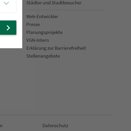
Städter und Stadt­be­su­cher
Web-Entwickler
Presse
Pla­nungs­pro­jekte
VGN-Intern
Erklärung zur Bar­ri­e­re­frei­heit
Stellenan­ge­bote
m
Da­ten­schutz