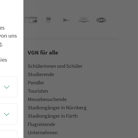
es
von uns
g.
VGN für alle
ies
Schülerinnen und Schüler
Stu­die­rende
Pendler
Touristen
Mes­se­be­suchende
Sta­di­on­gän­ger in Nürn­berg
Sta­di­on­gän­ger in Fürth
Flug­rei­sen­de
Un­ter­neh­men