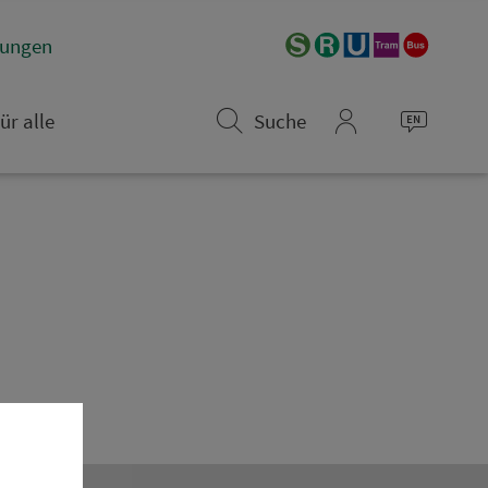
­rungen
ür alle
Suche
mein_VGN