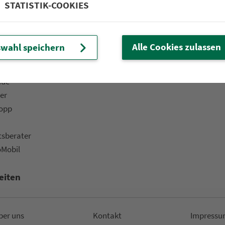
STATISTIK-COOKIES
 Fahrplan & Tickets«
Bar­ri­e­re­frei­heit
ine­shop
Kinder
ü­ros & Ver­kaufs­stel­len
Fahr­rad­mit­nah­me
Alle Cookies zulassen
wahl speichern
t-Versand
Fund­sachen
ads
ide
er
topp
ts­be­ra­ter
oMobil
eiten
ber uns
Kon­takt
Impressu