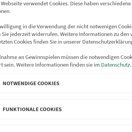
 Webseite verwendet Cookies. Diese haben verschiedene
Partner im VGN
um Nürn­berg
onen.
ehrs­un­ter­neh­men. 1.100 Linien.
nwilligung in die Verwendung der nicht notwenigen Cooki
 Sie jederzeit widerrufen. Weitere Informationen zu den 
etzten Cookies finden Sie in unserer Datenschutzerklärun
 Fahrpläne
Frei­zeit-Tipps
ilnahme an Gewinnspielen müssen die notwendigen Cook
ahr­plä­ne
Städtetouren
rt sein. Weitere Informationen finden sie im
Datenschutz
.
fahr­plä­ne
Bonusziele
ang­fahr­plä­ne
Wandern
NOTWENDIGE COOKIES
etze
Frei­zeit­li­ni­en
m­mel­taxi
Genusstouren
Radtouren
FUNKTIONALE COOKIES
nen­plä­ne
e
Rat­ge­ber