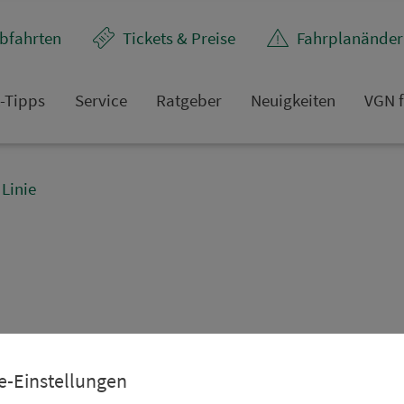
bfahrten
Tickets & Preise
Fahr­plan­ände
t-Tipps
Service
Rat­ge­ber
Neuigkeiten
VGN f
Linie
e-Einstellungen