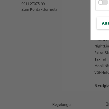
0911 27075-99
App »VGN
Zum Kon­taktformular
VGN On­l
Kun­den­b
Aus
Prospek
Downlo
Park & R
NightLin
Extra-S
Taxiruf
Mo­bi­li­tä
VGN-Inf
Neuigk
Re­ge­lungen
Ü