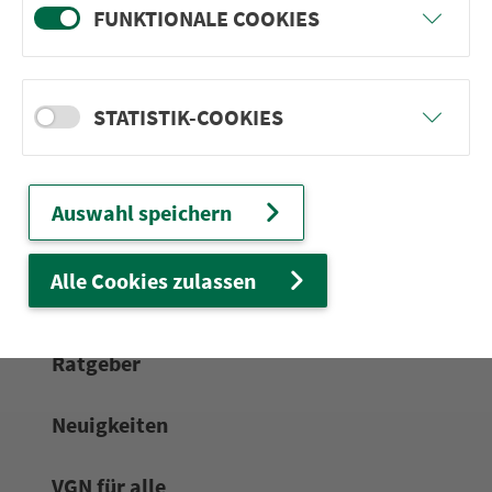
FUNKTIONALE COOKIES
24h-Ser­vice­te­le­fon:
0911 27075-99
Zum Kon­taktformular
STATISTIK-COOKIES
Netz & Fahrpläne
Auswahl speichern
Frei­zeit-Tipps
Alle Cookies zulassen
Service
Rat­ge­ber
Neuigkeiten
VGN für alle