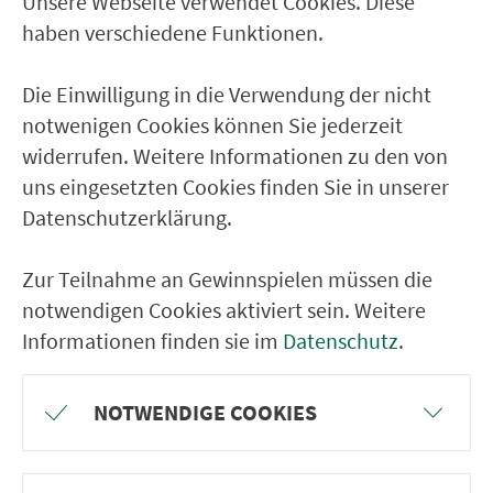
Unsere Webseite verwendet Cookies. Diese
Ver­kehrs­ver­bund Groß­raum
haben verschiedene Funktionen.
Nürn­berg
Die Einwilligung in die Verwendung der nicht
22.000 Qua­drat­ki­lo­me­ter. 130 Ver­kehrs­un­
notwenigen Cookies können Sie jederzeit
ter­neh­men. 1.100 Linien. Eine Fahr­kar­te.
widerrufen. Weitere Informationen zu den von
uns eingesetzten Cookies finden Sie in unserer
Datenschutzerklärung.
Ver­bin­dungen
Abfahrten
Zur Teilnahme an Gewinnspielen müssen die
notwendigen Cookies aktiviert sein. Weitere
Tickets & Preise
Informationen finden sie im
Datenschutz
.
Fahr­plan­ände­rungen
NOTWENDIGE COOKIES
Wir sind für Sie da: