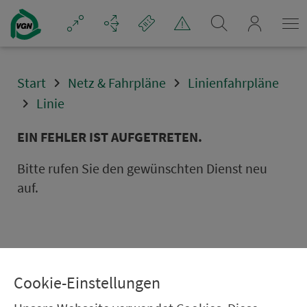
Navigation überspringen
mein_VGN
Start
Netz & Fahrpläne
Linienfahrpläne
Linie
EIN FEHLER IST AUFGETRETEN.
Bitte rufen Sie den gewünschten Dienst neu
auf.
Cookie-Einstellungen