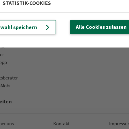
STATISTIK-COOKIES
 Fahrplan & Tickets«
Bar­ri­e­re­frei­heit
ine­shop
Kinder
ü­ros & Ver­kaufs­stel­len
Fahr­rad­mit­nah­me
Alle Cookies zulassen
wahl speichern
t-Versand
Fund­sachen
ads
ide
er
topp
ts­be­ra­ter
oMobil
eiten
ber uns
Kon­takt
Impressu