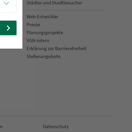
Städter und Stadt­be­su­cher
Web-Entwickler
Presse
Pla­nungs­pro­jekte
VGN-Intern
Erklärung zur Bar­ri­e­re­frei­heit
Stellenan­ge­bote
m
Da­ten­schutz