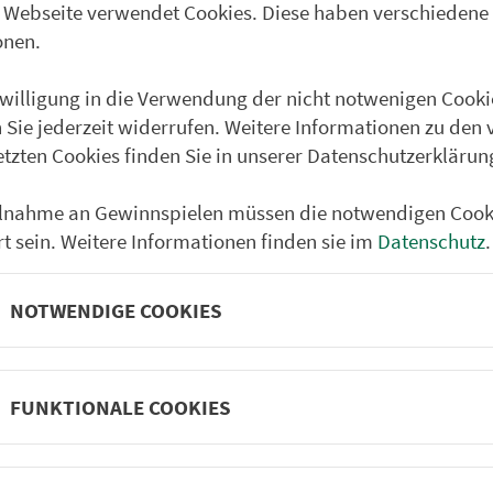
 Webseite verwendet Cookies. Diese haben verschiedene
Partner im VGN
um Nürn­berg
onen.
ehrs­un­ter­neh­men. 1.100 Linien.
nwilligung in die Verwendung der nicht notwenigen Cooki
 Sie jederzeit widerrufen. Weitere Informationen zu den 
etzten Cookies finden Sie in unserer Datenschutzerklärun
 Fahrpläne
Frei­zeit-Tipps
ilnahme an Gewinnspielen müssen die notwendigen Cook
ahr­plä­ne
Städtetouren
rt sein. Weitere Informationen finden sie im
Datenschutz
.
fahr­plä­ne
Bonusziele
ang­fahr­plä­ne
Wandern
NOTWENDIGE COOKIES
etze
Frei­zeit­li­ni­en
m­mel­taxi
Genusstouren
Radtouren
FUNKTIONALE COOKIES
nen­plä­ne
e
Rat­ge­ber