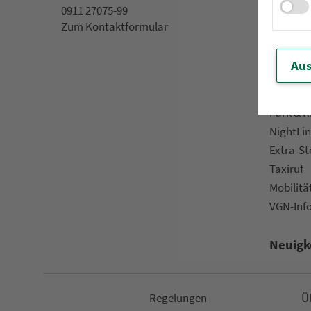
0911 27075-99
App »VGN
Zum Kon­taktformular
VGN On­l
Kun­den­b
Aus
Prospek
Downlo
Park & R
NightLin
Extra-S
Taxiruf
Mo­bi­li­tä
VGN-Inf
Neuigk
Re­ge­lungen
Ü