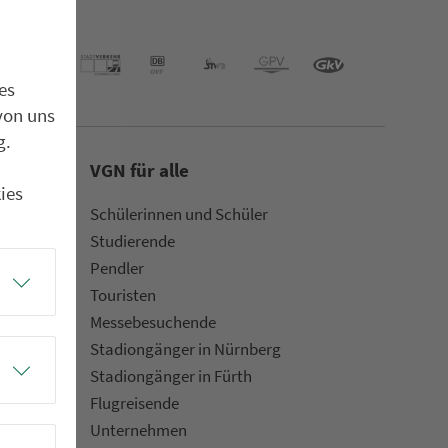
es
von uns
g.
VGN für alle
ies
Schülerinnen und Schüler
Stu­die­rende
Pendler
Touristen
Mes­se­be­suchende
Sta­di­on­gän­ger in Nürn­berg
Sta­di­on­gän­ger in Fürth
Flug­rei­sen­de
Un­ter­neh­men