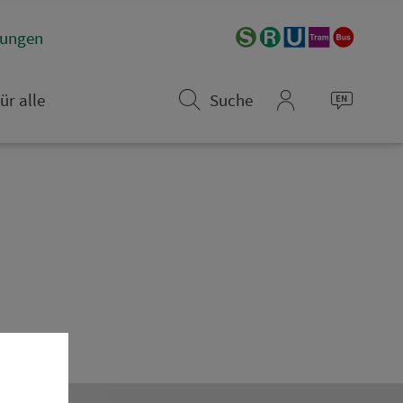
­rungen
ür alle
Suche
mein_VGN