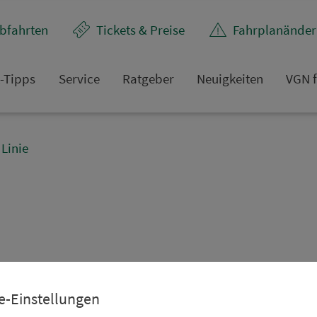
bfahrten
Tickets & Preise
Fahr­plan­ände
t-Tipps
Service
Rat­ge­ber
Neuigkeiten
VGN f
Linie
e-Einstellungen