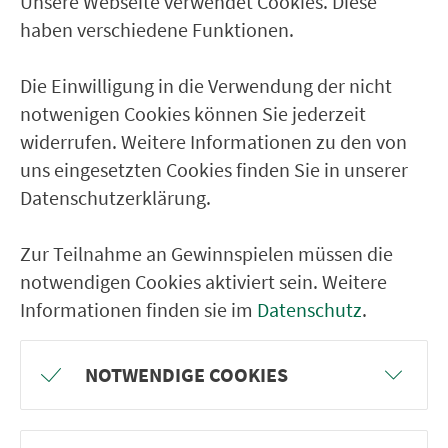
Unsere Webseite verwendet Cookies. Diese
Ver­kehrs­ver­bund Groß­raum
haben verschiedene Funktionen.
Nürn­berg
Die Einwilligung in die Verwendung der nicht
22.000 Qua­drat­ki­lo­me­ter. 130 Ver­kehrs­un­
notwenigen Cookies können Sie jederzeit
ter­neh­men. 1.100 Linien. Eine Fahr­kar­te.
widerrufen. Weitere Informationen zu den von
uns eingesetzten Cookies finden Sie in unserer
Datenschutzerklärung.
Ver­bin­dungen
Abfahrten
Zur Teilnahme an Gewinnspielen müssen die
notwendigen Cookies aktiviert sein. Weitere
Tickets & Preise
Informationen finden sie im
Datenschutz
.
Fahr­plan­ände­rungen
NOTWENDIGE COOKIES
Wir sind für Sie da: