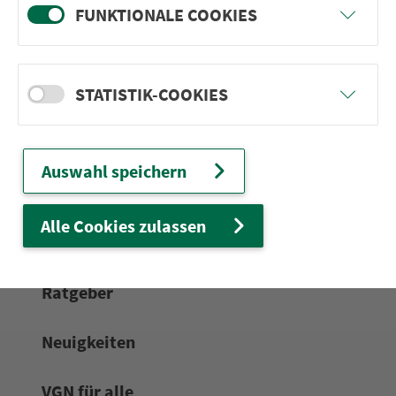
FUNKTIONALE COOKIES
24h-Ser­vice­te­le­fon:
0911 27075-99
Zum Kon­taktformular
STATISTIK-COOKIES
Netz & Fahrpläne
Auswahl speichern
Frei­zeit-Tipps
Alle Cookies zulassen
Service
Rat­ge­ber
Neuigkeiten
VGN für alle