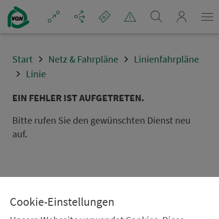
Navigation überspringen
mein_VGN
Start
Netz & Fahrpläne
Linienfahrpläne
Linie
EIN FEHLER IST AUFGETRETEN.
Bitte rufen Sie den gewünschten Dienst neu
auf.
Cookie-Einstellungen