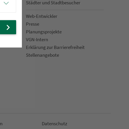
Städter und Stadt­be­su­cher
Web-Entwickler
Presse
Pla­nungs­pro­jekte
VGN-Intern
Erklärung zur Bar­ri­e­re­frei­heit
Stellenan­ge­bote
m
Da­ten­schutz