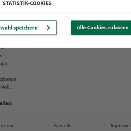
STATISTIK-COOKIES
 Fahrplan & Tickets«
Bar­ri­e­re­frei­heit
ine­shop
Kinder
ü­ros & Ver­kaufs­stel­len
Fahr­rad­mit­nah­me
Alle Cookies zulassen
wahl speichern
t-Versand
Fund­sachen
ads
ide
er
topp
ts­be­ra­ter
oMobil
eiten
ber uns
Kon­takt
Impressu