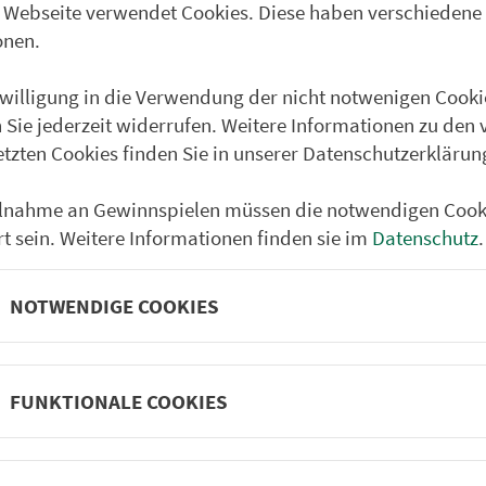
 Webseite verwendet Cookies. Diese haben verschiedene
Partner im VGN
um Nürn­berg
onen.
ehrs­un­ter­neh­men. 1.100 Linien.
nwilligung in die Verwendung der nicht notwenigen Cooki
 Sie jederzeit widerrufen. Weitere Informationen zu den 
etzten Cookies finden Sie in unserer Datenschutzerklärun
 Fahrpläne
Frei­zeit-Tipps
ilnahme an Gewinnspielen müssen die notwendigen Cook
ahr­plä­ne
Städtetouren
rt sein. Weitere Informationen finden sie im
Datenschutz
.
fahr­plä­ne
Bonusziele
ang­fahr­plä­ne
Wandern
NOTWENDIGE COOKIES
etze
Frei­zeit­li­ni­en
m­mel­taxi
Genusstouren
Radtouren
FUNKTIONALE COOKIES
nen­plä­ne
e
Rat­ge­ber