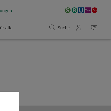
­rungen
ür alle
Suche
mein_VGN