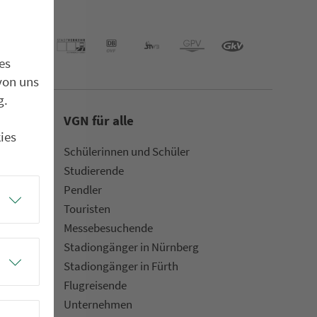
es
von uns
g.
VGN für alle
ies
Schülerinnen und Schüler
Stu­die­rende
Pendler
Touristen
Mes­se­be­suchende
Sta­di­on­gän­ger in Nürn­berg
Sta­di­on­gän­ger in Fürth
Flug­rei­sen­de
Un­ter­neh­men