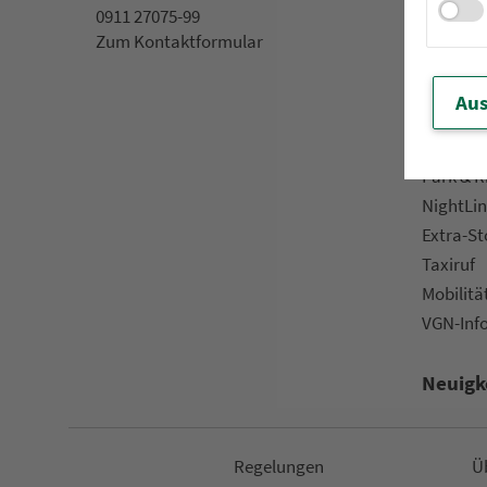
0911 27075-99
App »VGN
Zum Kon­taktformular
VGN On­l
Kun­den­b
Aus
Prospek
Downlo
Park & R
NightLin
Extra-S
Taxiruf
Mo­bi­li­tä
VGN-Inf
Neuigk
Re­ge­lungen
Ü