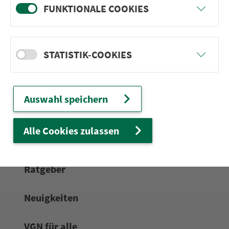
FUNKTIONALE COOKIES
24h-Ser­vice­te­le­fon:
0911 27075-99
Zum Kon­taktformular
STATISTIK-COOKIES
Netz & Fahrpläne
Auswahl speichern
Frei­zeit-Tipps
Alle Cookies zulassen
Service
Rat­ge­ber
Neuigkeiten
VGN für alle