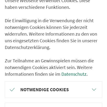
Unsere Webseite verwendet Cookies. Diese
Ver­kehrs­ver­bund Groß­raum
haben verschiedene Funktionen.
Nürn­berg
Die Einwilligung in die Verwendung der nicht
22.000 Qua­drat­ki­lo­me­ter. 130 Ver­kehrs­un­
notwenigen Cookies können Sie jederzeit
ter­neh­men. 1.100 Linien. Eine Fahr­kar­te.
widerrufen. Weitere Informationen zu den von
uns eingesetzten Cookies finden Sie in unserer
Datenschutzerklärung.
Ver­bin­dungen
Abfahrten
Zur Teilnahme an Gewinnspielen müssen die
notwendigen Cookies aktiviert sein. Weitere
Tickets & Preise
Informationen finden sie im
Datenschutz
.
Fahr­plan­ände­rungen
NOTWENDIGE COOKIES
Wir sind für Sie da: