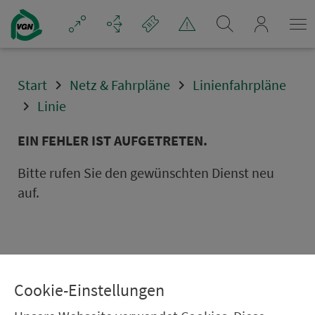
Navigation überspringen
mein_VGN
Start
Netz & Fahrpläne
Linienfahrpläne
Linie
EIN FEHLER IST AUFGETRETEN.
Bitte rufen Sie den gewünschten Dienst neu
auf.
Cookie-Einstellungen