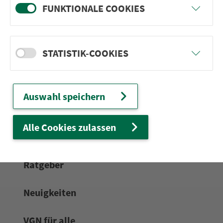
FUNKTIONALE COOKIES
24h-Ser­vice­te­le­fon:
0911 27075-99
Zum Kon­taktformular
STATISTIK-COOKIES
Netz & Fahrpläne
Auswahl speichern
Frei­zeit-Tipps
Alle Cookies zulassen
Service
Rat­ge­ber
Neuigkeiten
VGN für alle