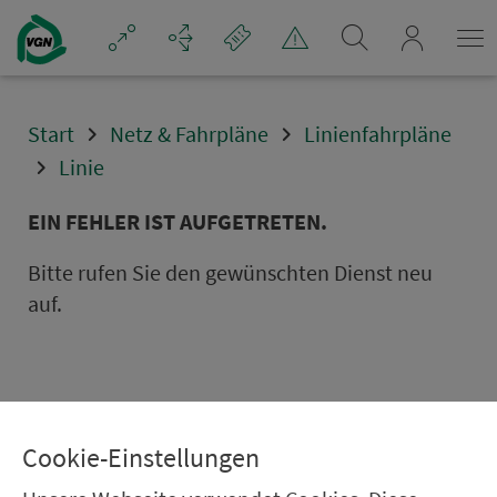
Navigation überspringen
mein_VGN
Start
Netz & Fahrpläne
Linienfahrpläne
Linie
EIN FEHLER IST AUFGETRETEN.
Bitte rufen Sie den gewünschten Dienst neu
auf.
Cookie-Einstellungen