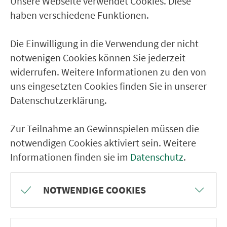
Unsere Webseite verwendet Cookies. Diese
Ver­kehrs­ver­bund Groß­raum
haben verschiedene Funktionen.
Nürn­berg
Die Einwilligung in die Verwendung der nicht
22.000 Qua­drat­ki­lo­me­ter. 130 Ver­kehrs­un­
notwenigen Cookies können Sie jederzeit
ter­neh­men. 1.100 Linien. Eine Fahr­kar­te.
widerrufen. Weitere Informationen zu den von
uns eingesetzten Cookies finden Sie in unserer
Datenschutzerklärung.
Ver­bin­dungen
Abfahrten
Zur Teilnahme an Gewinnspielen müssen die
notwendigen Cookies aktiviert sein. Weitere
Tickets & Preise
Informationen finden sie im
Datenschutz
.
Fahr­plan­ände­rungen
NOTWENDIGE COOKIES
Wir sind für Sie da: