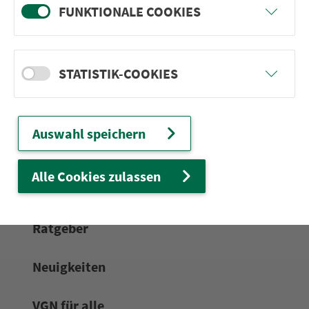
FUNKTIONALE COOKIES
24h-Ser­vice­te­le­fon:
0911 27075-99
Zum Kon­taktformular
STATISTIK-COOKIES
Netz & Fahrpläne
Auswahl speichern
Frei­zeit-Tipps
Alle Cookies zulassen
Service
Rat­ge­ber
Neuigkeiten
VGN für alle