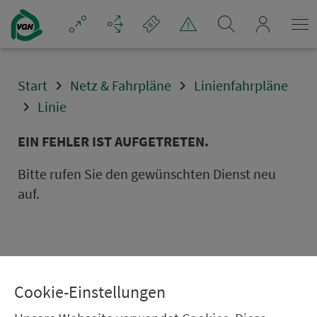
Navigation überspringen
mein_VGN
Start
Netz & Fahrpläne
Linienfahrpläne
Linie
EIN FEHLER IST AUFGETRETEN.
Bitte rufen Sie den gewünschten Dienst neu
auf.
Cookie-Einstellungen