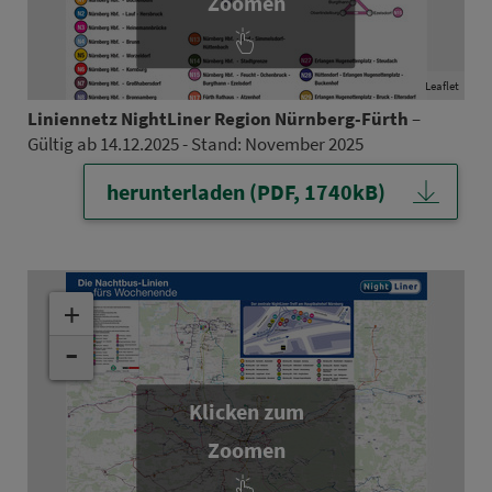
Zoomen
Leaflet
Li­ni­en­netz NightLiner Region Nürn­berg-Fürth
–
Gültig ab 14.12.2025 - Stand: No­vem­ber 2025
herunterladen (PDF, 1740kB)
+
-
Klicken zum
Zoomen