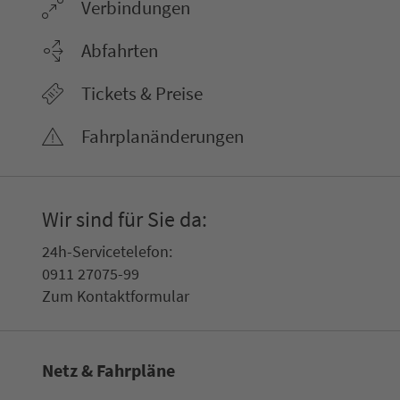
Ver­bin­dungen
Abfahrten
Tickets & Preise
Fahr­plan­ände­rungen
Wir sind für Sie da:
24h-Ser­vice­te­le­fon:
0911 27075-99
Zum Kon­taktformular
Netz & Fahrpläne