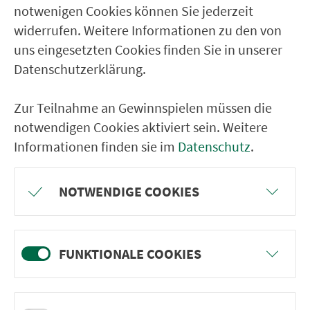
notwenigen Cookies können Sie jederzeit
Leaflet
widerrufen. Weitere Informationen zu den von
Aufstellung der NightLiner am Haupt­bahn­hof
uns eingesetzten Cookies finden Sie in unserer
während der Bau­maß­nah­men in der Bahn­hof­stra­ße
– Gültig ab 12.12.2021 - Stand: De­zem­ber 2021
Datenschutzerklärung.
herunterladen (PDF, 1863kB)
Zur Teilnahme an Gewinnspielen müssen die
notwendigen Cookies aktiviert sein. Weitere
Informationen finden sie im
Datenschutz
.
NOTWENDIGE COOKIES
FUNKTIONALE COOKIES