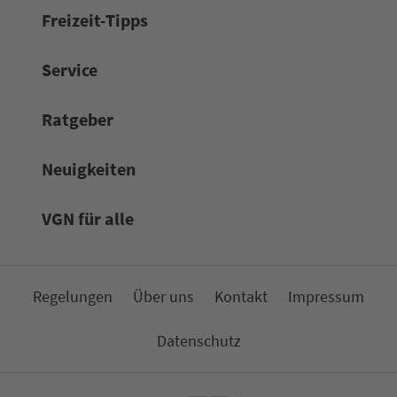
Frei­zeit-Tipps
Service
Rat­ge­ber
Neuigkeiten
VGN für alle
Re­ge­lungen
Über uns
Kon­takt
Impressum
Da­ten­schutz