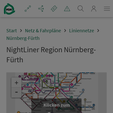
Navigation überspringen
mein_VGN
Start
Netz & Fahrpläne
Liniennetze
Nürnberg-Fürth
NightLiner Region Nürn­berg-
Fürth
+
-
Klicken zum