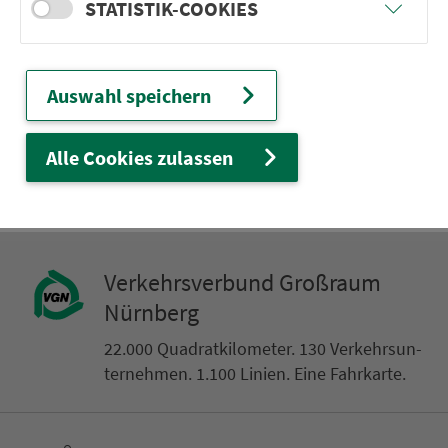
STATISTIK-COOKIES
die Nacht­bus­linien fürs Wo­chen­en­de
Auswahl speichern
weiter
Alle Cookies zulassen
Ver­kehrs­ver­bund Groß­raum
Nürn­berg
22.000 Qua­drat­ki­lo­me­ter. 130 Ver­kehrs­un­
ter­neh­men. 1.100 Linien. Eine Fahr­kar­te.