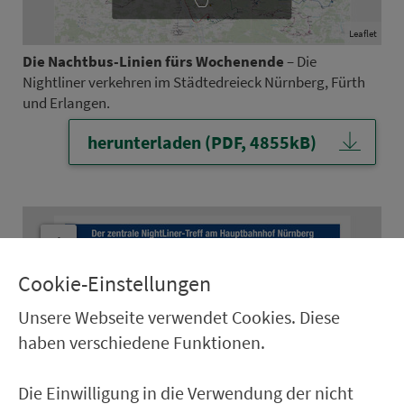
Leaflet
Die Nacht­bus-Linien fürs Wo­chen­en­de
– Die
Nightliner ver­keh­ren im Städtedreieck Nürn­berg, Fürth
und Erlangen.
herunterladen (PDF, 4855kB)
+
-
Cookie-Einstellungen
Unsere Webseite verwendet Cookies. Diese
Klicken zum
haben verschiedene Funktionen.
Zoomen
Die Einwilligung in die Verwendung der nicht