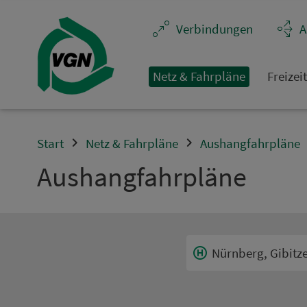
Navigation überspringen
Ver­bin­dungen
A
Netz & Fahrpläne
Frei­zei
Start
Netz & Fahrpläne
Aushangfahrpläne
Aus­hang­fahr­plä­ne