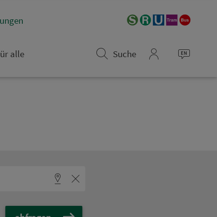
­rungen
ür alle
Suche
mein_VGN
abfragen