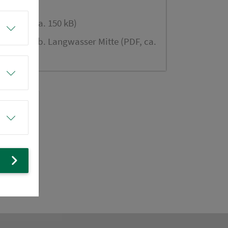
e (PDF, ca. 150 kB)
tung Nürnb. Langwasser Mitte (PDF, ca.
m