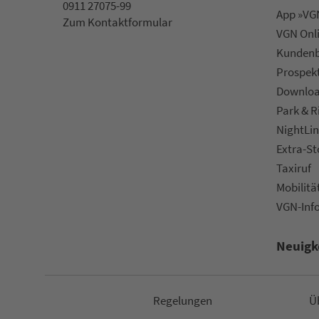
0911 27075-99
App »VGN
Zum Kon­taktformular
VGN On­l
Kun­den­b
Prospek
Downlo
Park & R
NightLin
Extra-S
Taxiruf
Mo­bi­li­tä
VGN-Inf
Neuigk
Re­ge­lungen
Ü