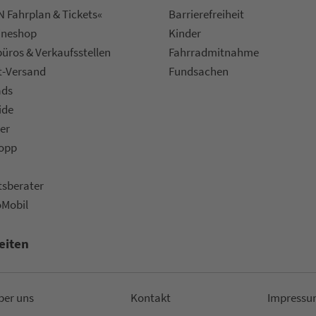
 Fahrplan & Tickets«
Bar­ri­e­re­frei­heit
ine­shop
Kinder
ü­ros & Ver­kaufs­stel­len
Fahr­rad­mit­nah­me
t-Versand
Fund­sachen
ads
ide
er
topp
ts­be­ra­ter
oMobil
eiten
ber uns
Kon­takt
Impressu