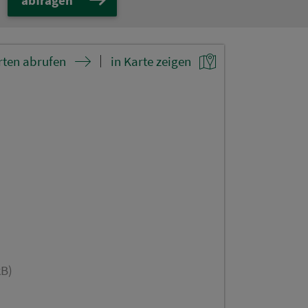
rten abrufen
in Karte zeigen
kB)