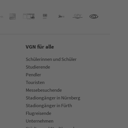
VGN für alle
Schülerinnen und Schüler
Stu­die­rende
Pendler
Touristen
Mes­se­be­suchende
Sta­di­on­gän­ger in Nürn­berg
Sta­di­on­gän­ger in Fürth
Flug­rei­sen­de
Un­ter­neh­men