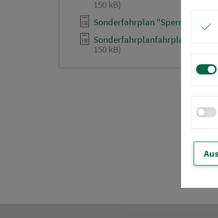
150 kB)
Sonderfahrplan "Sperre Tillypark
Sonderfahrplanfahrplan "Bau Bre
150 kB)
Aus