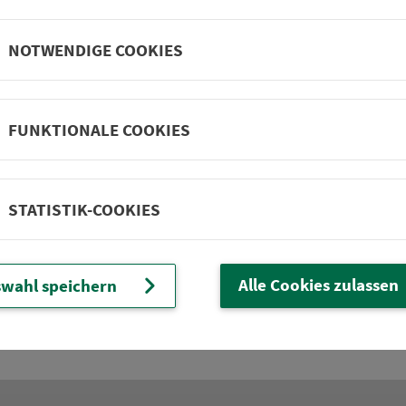
", gültig ab 10.08.2026
Richtung Nürnb. Langwasser Mitt
NOTWENDIGE COOKIES
slauer Straße BA2", gültig vom 21.08. - 11.09.2026
Rich
FUNKTIONALE COOKIES
DB Abfahrts- und Ankunftstafeln
STATISTIK-COOKIES
Abfahrts- und An­kunfts­plä­ne der DB i
Bereich des VGN.
Alle Cookies zulassen
wahl speichern
weiter