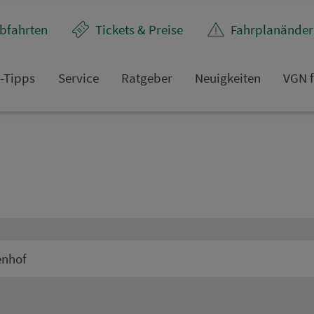
bfahrten
Tickets & Preise
Fahr­plan­ände
t-Tipps
Service
Rat­ge­ber
Neuigkeiten
VGN f