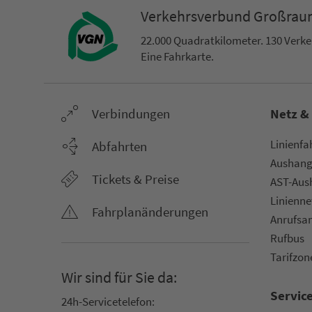
Ver­kehrs­ver­bund Groß­ra
22.000 Qua­drat­ki­lo­me­ter. 130 Ver­k
Eine Fahr­kar­te.
Ver­bin­dungen
Netz &
Li­ni­en­f
Abfahrten
Aus­hang­
Tickets & Preise
AST-Aus­h
Li­ni­en­n
Fahr­plan­ände­rungen
An­ruf­sa
Rufbus
Ta­rif­zo­
Wir sind für Sie da:
Servic
24h-Ser­vice­te­le­fon: