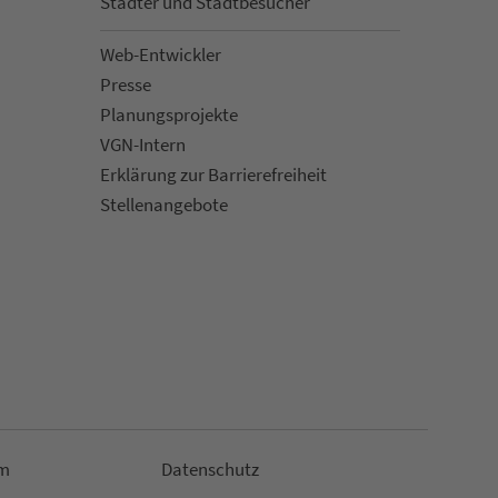
Städter und Stadt­be­su­cher
Web-Entwickler
Presse
Pla­nungs­pro­jekte
VGN-Intern
Erklärung zur Bar­ri­e­re­frei­heit
Stellenan­ge­bote
m
Da­ten­schutz