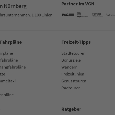
Partner im VGN
um Nürn­berg
ehrs­un­ter­neh­men. 1.100 Linien.
 Fahrpläne
Frei­zeit-Tipps
ahr­plä­ne
Städtetouren
fahr­plä­ne
Bonusziele
ang­fahr­plä­ne
Wandern
etze
Frei­zeit­li­ni­en
m­mel­taxi
Genusstouren
Radtouren
nen­plä­ne
e
Rat­ge­ber