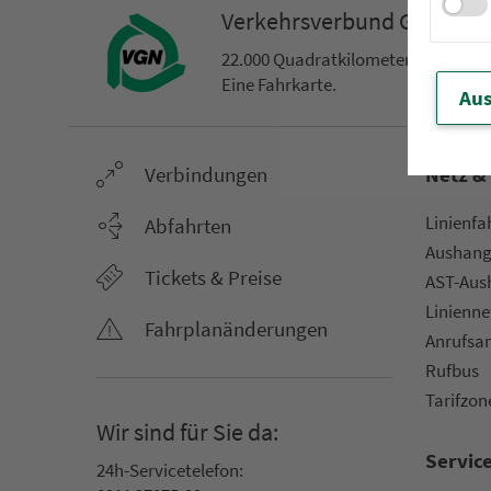
Ver­kehrs­ver­bund Groß­ra
22.000 Qua­drat­ki­lo­me­ter. 130 Ver­k
Eine Fahr­kar­te.
Aus
Ver­bin­dungen
Netz &
Li­ni­en­f
Abfahrten
Aus­hang­
Tickets & Preise
AST-Aus­h
Li­ni­en­n
Fahr­plan­ände­rungen
An­ruf­sa
Rufbus
Ta­rif­zo­
Wir sind für Sie da:
Servic
24h-Ser­vice­te­le­fon: