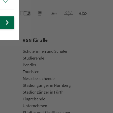
VGN für alle
Schülerinnen und Schüler
Stu­die­rende
Pendler
Touristen
Mes­se­be­suchende
Sta­di­on­gän­ger in Nürn­berg
Sta­di­on­gän­ger in Fürth
Flug­rei­sen­de
Un­ter­neh­men
Städter und Stadt­be­su­cher