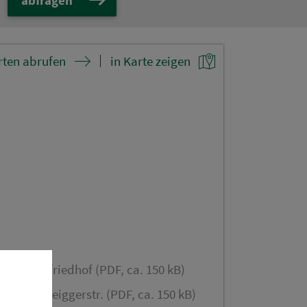
rten abrufen
in Karte zeigen
erg Westfriedhof (PDF, ca. 150 kB)
erg Schweiggerstr. (PDF, ca. 150 kB)