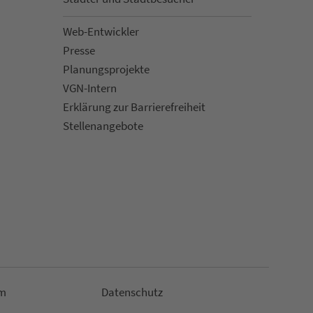
Web-Entwickler
Presse
Pla­nungs­pro­jekte
VGN-Intern
Erklärung zur Bar­ri­e­re­frei­heit
Stellenan­ge­bote
m
Da­ten­schutz