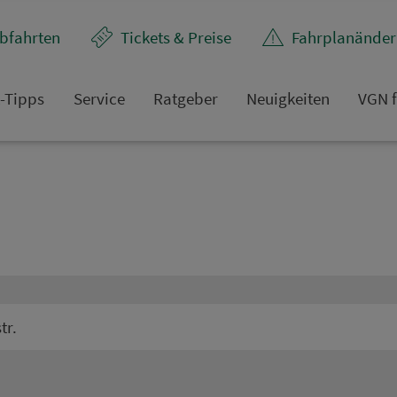
bfahrten
Tickets & Preise
Fahr­plan­ände
t-Tipps
Service
Rat­ge­ber
Neuigkeiten
VGN f