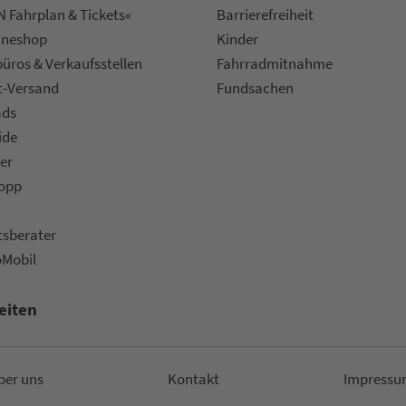
 Fahrplan & Tickets«
Bar­ri­e­re­frei­heit
ine­shop
Kinder
ü­ros & Ver­kaufs­stel­len
Fahr­rad­mit­nah­me
t-Versand
Fund­sachen
ads
ide
er
topp
ts­be­ra­ter
oMobil
eiten
ber uns
Kon­takt
Impressu