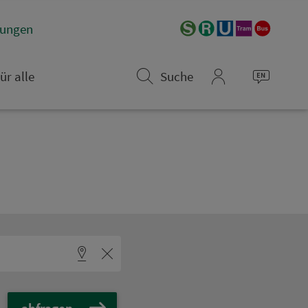
­rungen
ür alle
Suche
mein_VGN
abfragen