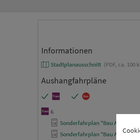
Informationen
Stadtplanausschnitt
(PDF, ca. 100 k
Aushangfahrpläne
6
Sonderfahrplan "Bau Allersberger
Cooki
Sonderfahrplan "Bau Allersberger