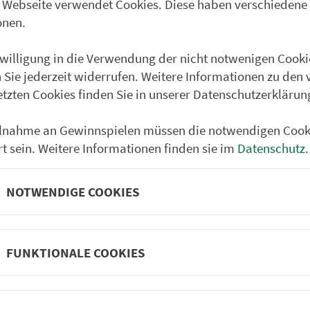
 Webseite verwendet Cookies. Diese haben verschiedene
onen.
4.12.2025
Richtung Fürth Stadtgrenze (PDF, ca. 150 kB)
nwilligung in die Verwendung der nicht notwenigen Cooki
4.12.2025
Richtung Nürnberg Hbf (PDF, ca. 150 kB)
 Sie jederzeit widerrufen. Weitere Informationen zu den 
etzten Cookies finden Sie in unserer Datenschutzerklärun
ilnahme an Gewinnspielen müssen die notwendigen Cook
DB Abfahrts- und Ankunftstafeln
rt sein. Weitere Informationen finden sie im
Datenschutz
.
Abfahrts- und An­kunfts­plä­ne der DB i
Bereich des VGN.
NOTWENDIGE COOKIES
weiter
FUNKTIONALE COOKIES