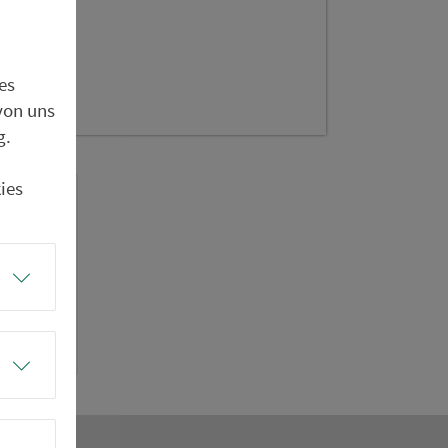
es
von uns
g.
ies
m