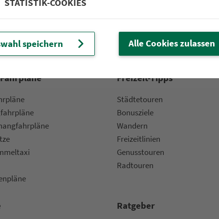
STATISTIK-COOKIES
Partner im VGN
um Nürn­berg
ehrs­un­ter­neh­men. 1.100 Linien.
Alle Cookies zulassen
wahl speichern
 Fahrpläne
Frei­zeit-Tipps
ahr­plä­ne
Städtetouren
fahr­plä­ne
Bonusziele
ang­fahr­plä­ne
Wandern
etze
Frei­zeit­li­ni­en
m­mel­taxi
Genusstouren
Radtouren
nen­plä­ne
e
Rat­ge­ber