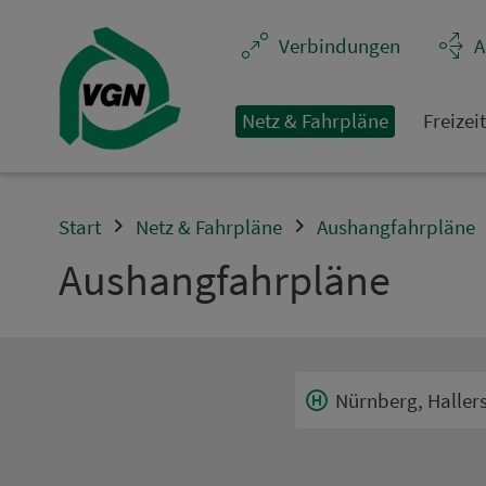
Navigation überspringen
Ver­bin­dungen
A
Netz & Fahrpläne
Frei­zei
Start
Netz & Fahrpläne
Aushangfahrpläne
Aus­hang­fahr­plä­ne