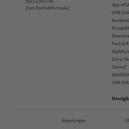
0911 27075-99
App »VGN
Zum Kon­taktformular
VGN On­l
Kun­den­b
Prospek
Downlo
Park & R
NightLin
Extra-S
Taxiruf
Mo­bi­li­tä
VGN-Inf
Neuigk
Re­ge­lungen
Ü