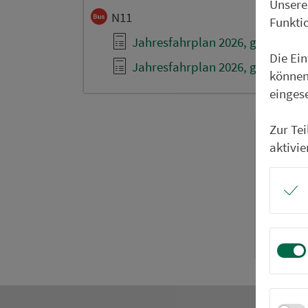
Unsere
N11
Funkti
Jahresfahrplan 2026, gültig ab 1
Die Ei
Jahresfahrplan 2026, gültig ab 1
können
einges
Zur Te
aktivie