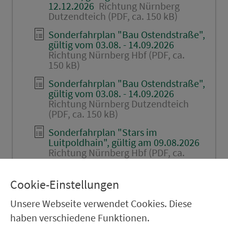
12.12.2026
Richtung Nürnberg
Dutzendteich (PDF, ca. 150 kB)
Sonderfahrplan "Bau Ostendstraße",
gültig vom 03.08. - 14.09.2026
Richtung Nürnberg Hbf (PDF, ca.
150 kB)
Sonderfahrplan "Bau Ostendstraße",
gültig vom 03.08. - 14.09.2026
Richtung Nürnberg Dutzendteich
(PDF, ca. 150 kB)
Sonderfahrplan "Stars im
Luitpoldhain", gültig am 09.08.2026
Richtung Nürnberg Hbf (PDF, ca.
150 kB)
Sonderfahrplan "Stars im
Cookie-Einstellungen
Luitpoldhain", gültig am 09.08.2026
Richtung Nürnberg Dutzendteich
Unsere Webseite verwendet Cookies. Diese
(PDF, ca. 150 kB)
haben verschiedene Funktionen.