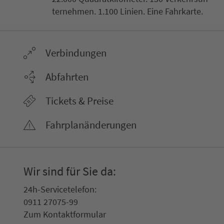
ter­neh­men. 1.100 Linien. Eine Fahr­kar­te.
Ver­bin­dungen
Abfahrten
Tickets & Preise
Fahr­plan­ände­rungen
Wir sind für Sie da:
24h-Ser­vice­te­le­fon:
0911 27075-99
Zum Kon­taktformular