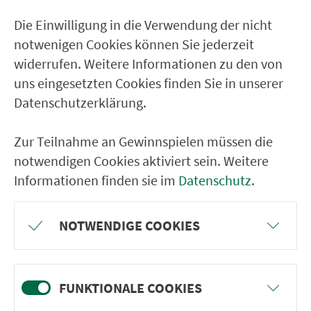
10
Die Einwilligung in die Verwendung der nicht
Sonderfahrplan "Bau Allersberger
notwenigen Cookies können Sie jederzeit
Straße", gültig vom 24.03. -
12.12.2026
Richtung Nürnberg Am
widerrufen. Weitere Informationen zu den von
Wegfeld (PDF, ca. 150 kB)
uns eingesetzten Cookies finden Sie in unserer
Sonderfahrplan "Bau Allersberger
Datenschutzerklärung.
Straße", gültig vom 24.03. -
12.12.2026
Richtung Nürnberg
Dutzendteich (PDF, ca. 150 kB)
Zur Teilnahme an Gewinnspielen müssen die
notwendigen Cookies aktiviert sein. Weitere
Informationen finden sie im
Datenschutz
.
NOTWENDIGE COOKIES
FUNKTIONALE COOKIES