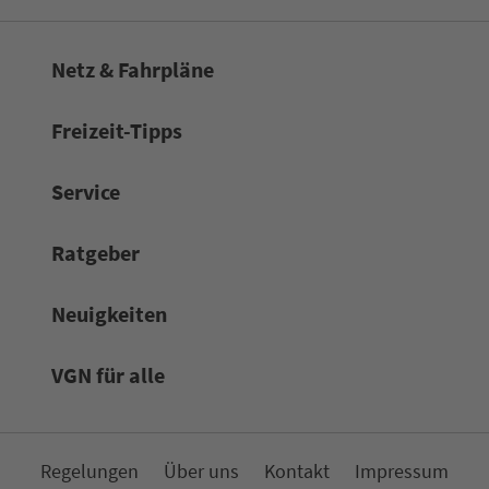
Netz & Fahrpläne
Frei­zeit-Tipps
Service
Rat­ge­ber
Neuigkeiten
VGN für alle
Re­ge­lungen
Über uns
Kon­takt
Impressum