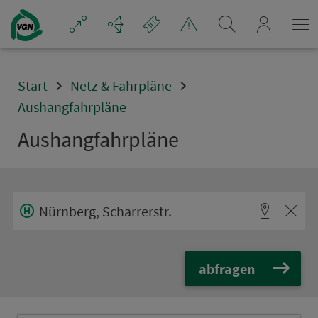
Navigation überspringen
mein_VGN
Start
Netz & Fahrpläne
Aushangfahrpläne
Aus­hang­fahr­plä­ne
abfragen