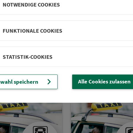
NOTWENDIGE COOKIES
n­ruf­sam­mel­taxi
A540 An­ruf­sam­mel­ta
FUNKTIONALE COOKIES
tadt/Berngau
Parsberg, Dietfurt,
Breitenbrunn, Lupbu
t mit In­for­ma­ti­onen,
Hohenfels
on­num­mer und Karte
STATISTIK-COOKIES
Prospekt mit In­for­ma­ti­
Te­le­fon­num­mer und Ka
Alle Cookies zulassen
wahl speichern
swählen
auswählen