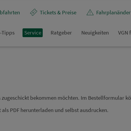
bfahrten
Tickets & Preise
Fahr­plan­ände
t-Tipps
Service
Rat­ge­ber
Neuigkeiten
VGN f
s zu­ge­schickt bekommen möchten. Im Bestellformular kön
als PDF he­run­ter­la­den und selbst aus­dru­cken.