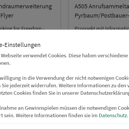
nd­raumer­wei­te­rung
A505 An­ruf­sam­mel­ta
 Flyer
Pyrbaum/Postbauer
ooking for Freedom -
Prospekt mit In­for­ma­ti­
und um den Beitritt von
Te­le­fon­num­mer und Ka
 und dem Lkr. Neustadt
e-Einstellungen
ldnaab zum VGN.
 Webseite verwendet Cookies. Diese haben verschiedene
onen.
swählen
auswählen
nwilligung in die Verwendung der nicht notwenigen Cooki
 Sie jederzeit widerrufen. Weitere Informationen zu den 
etzten Cookies finden Sie in unserer Datenschutzerklärun
ilnahme an Gewinnspielen müssen die notwendigen Cook
rt sein. Weitere Informationen finden sie im
Datenschutz
.