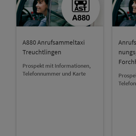
A880 An­ruf­sam­mel­taxi
An­ruf­
Treucht­lingen
nungs­
Forch
Prospekt mit In­for­ma­ti­onen,
Te­le­fon­num­mer und Karte
Prospek
Te­le­f