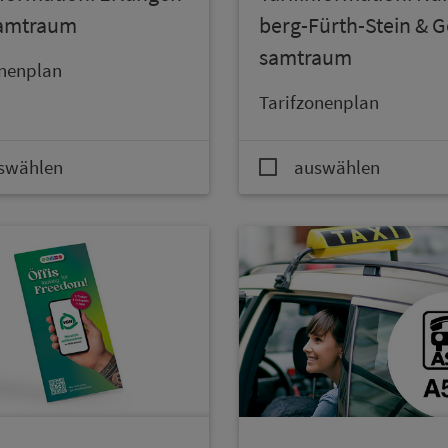
samt­raum
berg-Fürth-Stein & G
samt­raum
o­nen­plan
Ta­rif­zo­nen­plan
swählen
auswählen