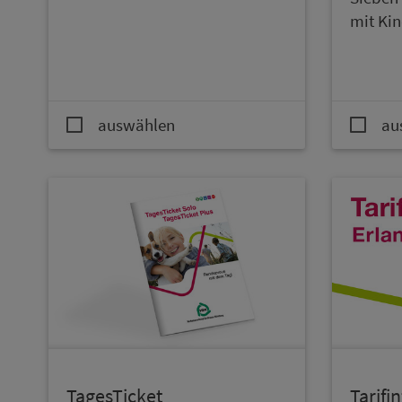
mit Ki
auswählen
au
TagesTicket
Ta­rif­