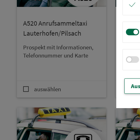
A520 An­ruf­sam­mel­taxi
A525 A
Lauterhofen/Pilsach
Freys
Prospekt mit In­for­ma­ti­onen,
Prospek
Te­le­fon­num­mer und Karte
Te­le­f
Aus
auswählen
au