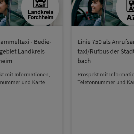
sam­mel­taxi - Be­die­
Linie 750 als An­ruf­s
ge­biet Land­kreis
taxi/Rufbus der Stad
­heim
bach
t mit In­for­ma­ti­onen,
Prospekt mit In­for­ma­ti­
on­num­mer und Karte
Te­le­fon­num­mer und Ka