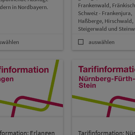
Franken­wald, Frän­kisc
ndern in Nordbayern.
Schweiz - Franken­jura,
Haßberge, Hirschwald,
Steiger­wald und Steinw
swählen
auswählen
in­for­ma­ti­on: Erlangen
Ta­rif­in­for­ma­ti­on: Nü