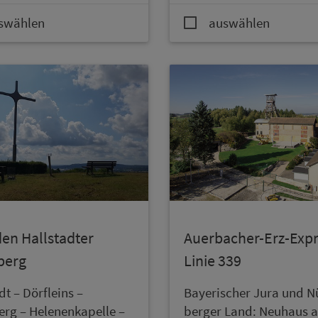
swählen
auswählen
en Hallstadter
Auerbacher-Erz-Exp
berg
Linie 339
dt – Dörfleins –
Bay­e­rischer Jura und N
erg – Helenenkapelle –
berger Land: Neuhaus a