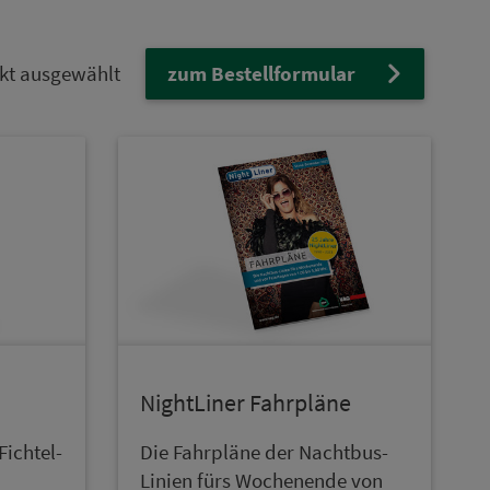
kt
ausgewählt
zum Bestellformular
NightLiner Fahrpläne
ich­tel­
Die Fahrpläne der Nacht­bus-
Linien fürs Wo­chen­en­de von