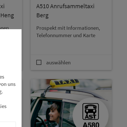
xi
A510 An­ruf­sam­mel­taxi
-Heng
Berg
onen,
Prospekt mit In­for­ma­ti­onen,
rte
Te­le­fon­num­mer und Karte
auswählen
es
von uns
g.
ies