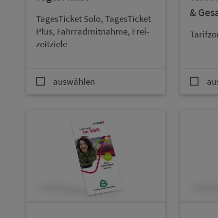
& Ge­
TagesTicket Solo, TagesTicket
Plus, Fahr­rad­mit­nah­me, Frei­
Ta­rif­z
zeitziele
auswählen
au