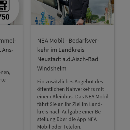
am­mel­
NEA Mobil - Be­darfs­ver­
t Ans­
kehr im Land­kreis
Neustadt a.d.Aisch-Bad
Windsheim
onen,
rte
Ein zu­sätz­liches An­ge­bot des
öf­fent­lichen Nah­ver­kehrs mit
einem Kleinbus. Das NEA Mobil
fährt Sie an ihr Ziel im Land­
kreis nach Aufgabe einer Be­
stel­lung über die App NEA
Mobil oder Telefon.