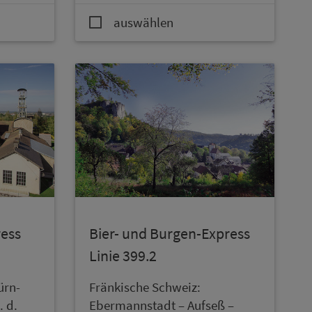
auswählen
ress
Bier- und Burgen-Express
Linie 399.2
ürn­
Frän­kische Schweiz:
. d.
Ebermannstadt – Aufseß –