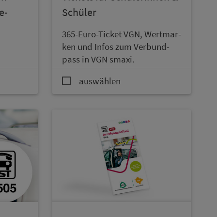
e­
Schüler
365-Euro-Ticket VGN, Wert­mar­
ken und Infos zum Ver­bund­
pass in VGN smaxi.
auswählen