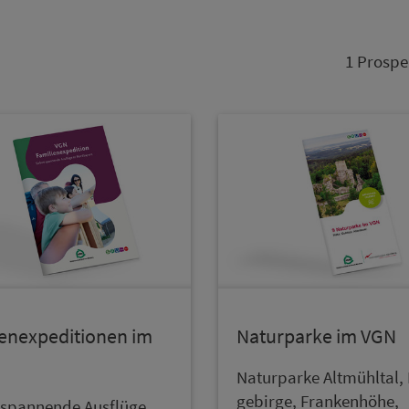
1 Prospe
ienexpeditionen im
Naturparke im VGN
Naturparke Altmühltal, F
ge­bir­ge, Frankenhöhe,
 spannende Ausflüge