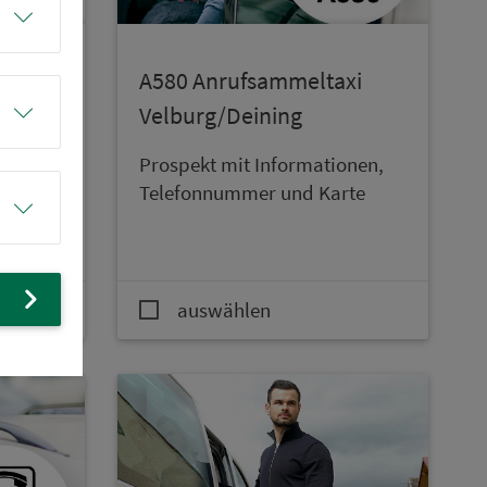
xi
A580 An­ruf­sam­mel­taxi
Velburg/Deining
rg,
Prospekt mit In­for­ma­ti­onen,
Te­le­fon­num­mer und Karte
onen,
rte
auswählen