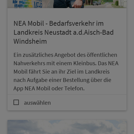
NEA Mobil - Be­darfs­ver­kehr im
Land­kreis Neustadt a.d.Aisch-Bad
Windsheim
Ein zu­sätz­liches An­ge­bot des öf­fent­lichen
Nah­ver­kehrs mit einem Kleinbus. Das NEA
Mobil fährt Sie an ihr Ziel im Land­kreis
nach Aufgabe einer Be­stel­lung über die
App NEA Mobil oder Telefon.
auswählen