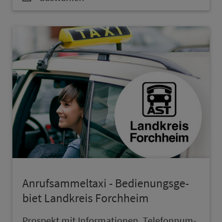
An­ruf­sam­mel­taxi - Be­die­nungs­ge­
biet Land­kreis Forch­heim
Prospekt mit In­for­ma­ti­onen, Te­le­fon­num­