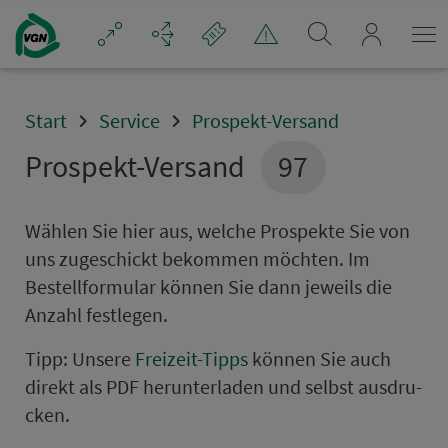
Navigation überspringen
mein_VGN
Start
Service
Prospekt-Versand
Prospekt-Versand
97
Wählen Sie hier aus, welche Prospekte Sie von
uns zu­ge­schickt bekommen möchten. Im
Bestellformular können Sie dann jeweils die
Anzahl festlegen.
Tipp: Unsere
Frei­zeit-Tipps
können Sie auch
direkt als PDF he­run­ter­la­den und selbst aus­dru­
cken.