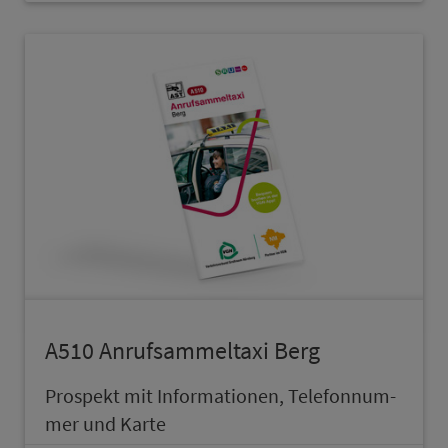
A510 An­ruf­sam­mel­taxi Berg
Prospekt mit In­for­ma­ti­onen, Te­le­fon­num­
mer und Karte