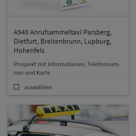
A540 An­ruf­sam­mel­taxi Parsberg,
Dietfurt, Breitenbrunn, Lupburg,
Hohenfels
Prospekt mit In­for­ma­ti­onen, Te­le­fon­num­
mer und Karte
auswählen