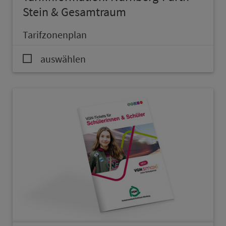
Stein & Ge­samt­raum
Ta­rif­zo­nen­plan
auswählen