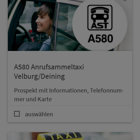
A580 An­ruf­sam­mel­taxi
Velburg/Deining
Prospekt mit In­for­ma­ti­onen, Te­le­fon­num­
mer und Karte
auswählen