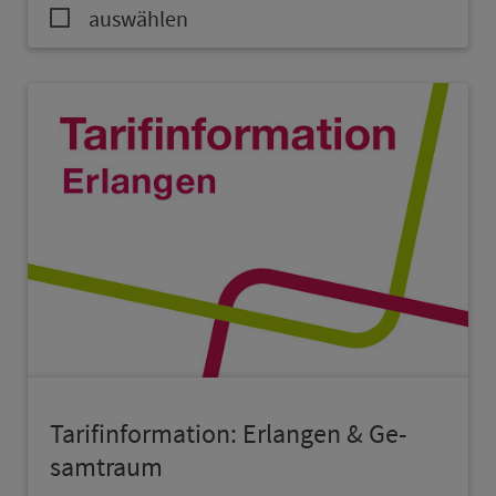
auswählen
Ta­rif­in­for­ma­ti­on: Erlangen & Ge­
samt­raum