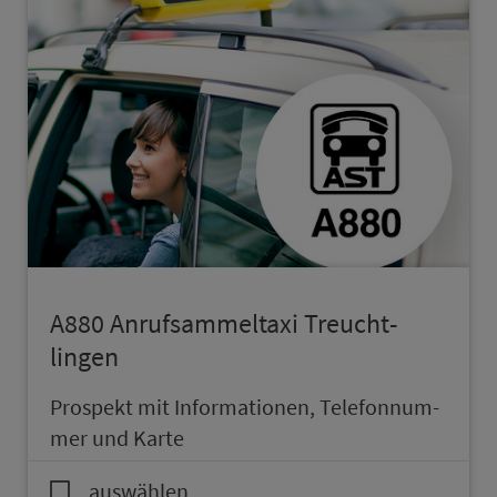
A880 An­ruf­sam­mel­taxi Treucht­
lingen
Prospekt mit In­for­ma­ti­onen, Te­le­fon­num­
mer und Karte
auswählen