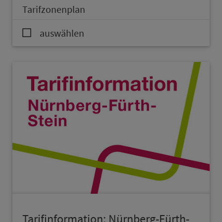
Ta­rif­zo­nen­plan
auswählen
Ta­rif­in­for­ma­ti­on: Nürn­berg-Fürth-