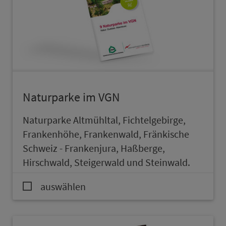
Naturparke im VGN
Naturparke Altmühltal, Fich­tel­ge­bir­ge,
Frankenhöhe, Franken­wald, Frän­kische
Schweiz - Franken­jura, Haßberge,
Hirschwald, Steiger­wald und Steinwald.
auswählen