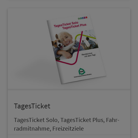
TagesTicket
TagesTicket Solo, TagesTicket Plus, Fahr­
rad­mit­nah­me, Frei­zeitziele