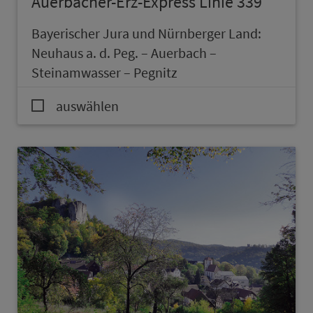
Auerbacher-Erz-Express Linie 339
Bay­e­rischer Jura und Nürn­berger Land:
Neuhaus a. d. Peg. – Auerbach –
Steinamwasser – Pegnitz
auswählen