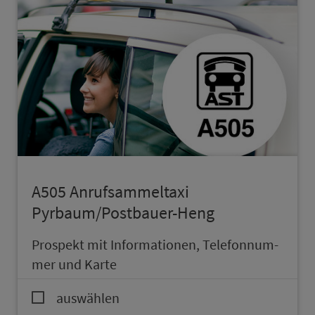
A505 An­ruf­sam­mel­taxi
Pyrbaum/Postbauer-Heng
Prospekt mit In­for­ma­ti­onen, Te­le­fon­num­
mer und Karte
auswählen