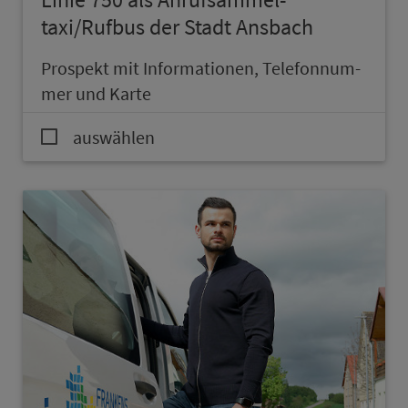
taxi/Rufbus der Stadt Ans­bach
Prospekt mit In­for­ma­ti­onen, Te­le­fon­num­
mer und Karte
auswählen