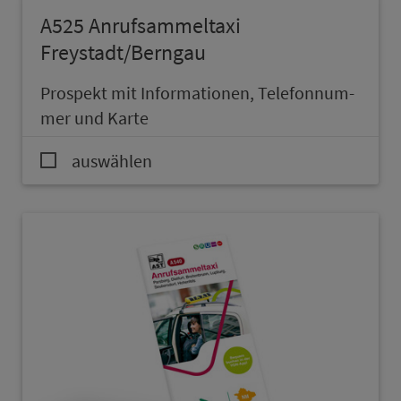
A525 An­ruf­sam­mel­taxi
Freystadt/Berngau
Prospekt mit In­for­ma­ti­onen, Te­le­fon­num­
mer und Karte
auswählen