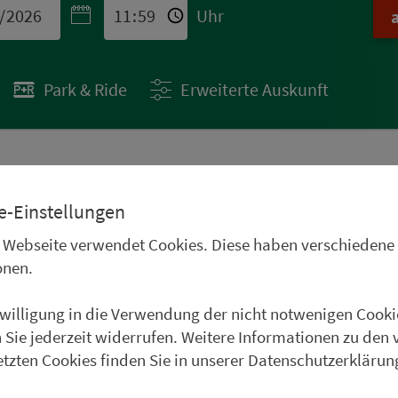
Uhr
Park & Ride
Erweiterte Auskunft
 STÄDTETIPPS
e-Einstellungen
uren im Oberpfälzer
 Webseite verwendet Cookies. Diese haben verschiedene
Frankenwald, im
onen.
und im Weinparadies
nwilligung in die Verwendung der nicht notwenigen Cooki
uer Städtetipp in Roth.
 Sie jederzeit widerrufen. Weitere Informationen zu den 
etzten Cookies finden Sie in unserer Datenschutzerklärun
weiter