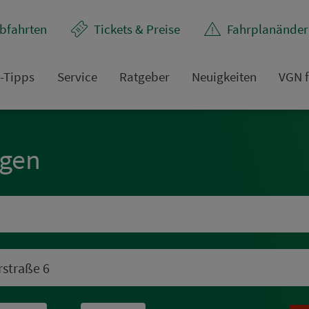
bfahrten
Tickets & Preise
Fahr­plan­ände
t-Tipps
Service
Rat­ge­ber
Neuigkeiten
VGN f
ngen