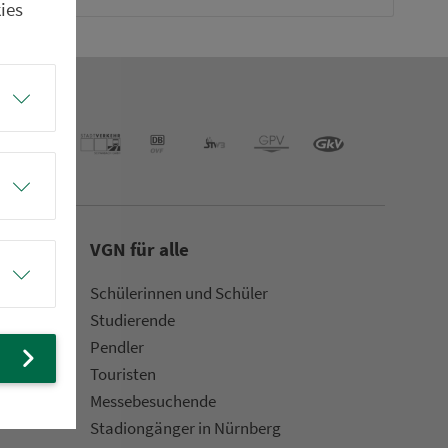
ies
VGN für alle
Schülerinnen und Schüler
Stu­die­rende
Pendler
Touristen
Mes­se­be­suchende
Sta­di­on­gän­ger in Nürn­berg