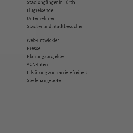
Sta­di­on­gän­ger in Fürth
Flug­rei­sen­de
Un­ter­neh­men
Städter und Stadt­be­su­cher
Web-Entwickler
Presse
Pla­nungs­pro­jekte
VGN-Intern
Erklärung zur Bar­ri­e­re­frei­heit
Stellenan­ge­bote