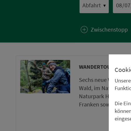
▼
Zwischenstopp
WANDERTOUREN UND
Cooki
Sechs neue Wanderto
Unsere
Wald, im Naturpark 
Funkti
Naturpark Haßberge 
Die Ei
Franken sowie ein ne
können
einges