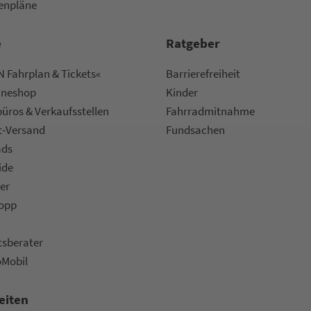
nen­plä­ne
e
Rat­ge­ber
 Fahrplan & Tickets«
Bar­ri­e­re­frei­heit
ine­shop
Kinder
ü­ros & Ver­kaufs­stel­len
Fahr­rad­mit­nah­me
t-Versand
Fund­sachen
ads
ide
er
topp
ts­be­ra­ter
oMobil
eiten