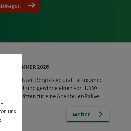
abfragen
VGN-SOMMER 2026
Freu dich auf BergBlicke und TalTräume:
Mach mit und gewinne einen von 1.000
Team-Plätzen für eine Abenteuer-Rallye!
es
von uns
weiter
g.