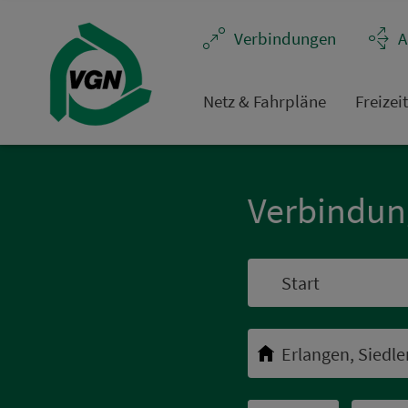
Navigation überspringen
Ver­bin­dungen
A
Netz & Fahrpläne
Frei­zei
Ver­bin­du