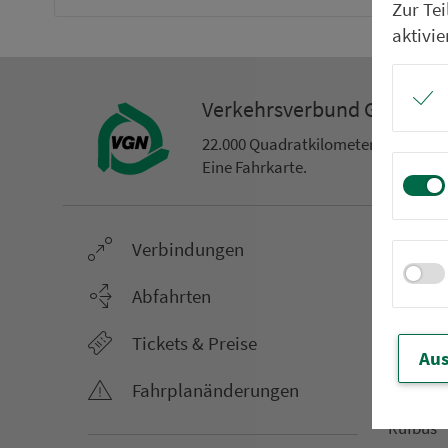
Zur Te
aktivie
Ver­kehrs­ver­bund Groß­ra
22.000 Qua­drat­ki­lo­me­ter. 130 Ver­k
Eine Fahr­kar­te.
Ver­bin­dungen
Netz &
Li­ni­en­f
Abfahrten
Aus­hang­
Tickets & Preise
AST-Aus­h
Aus
Li­ni­en­n
Fahr­plan­ände­rungen
An­ruf­sa
Rufbus