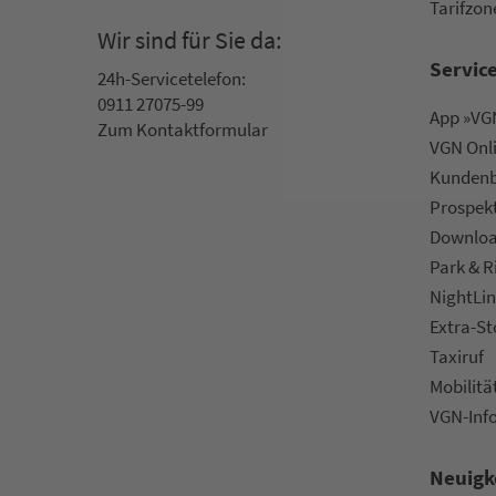
Ta­rif­zo­
Wir sind für Sie da:
Servic
24h-Ser­vice­te­le­fon:
0911 27075-99
App »VGN
Zum Kon­taktformular
VGN On­l
Kun­den­b
Prospek
Downlo
Park & R
NightLin
Extra-S
Taxiruf
Mo­bi­li­tä
VGN-Inf
Neuigk