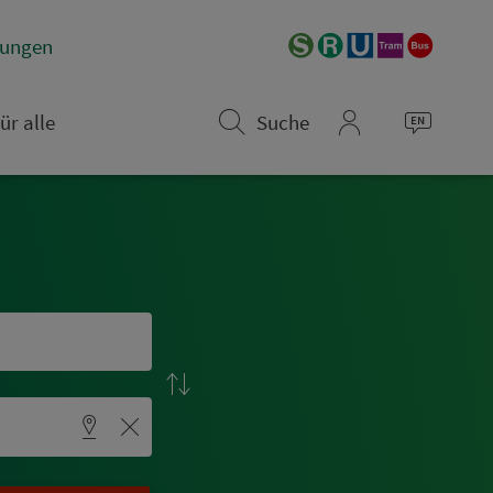
­rungen
ür alle
Suche
mein_VGN