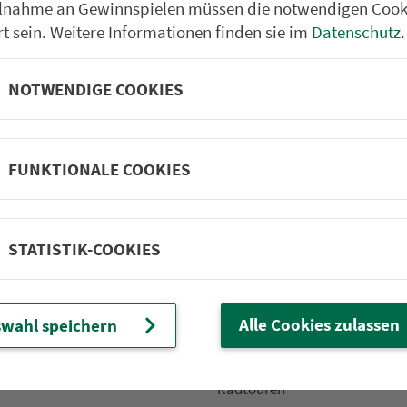
ilnahme an Gewinnspielen müssen die notwendigen Cook
rt sein. Weitere Informationen finden sie im
Datenschutz
.
NOTWENDIGE COOKIES
Partner im VGN
um Nürn­berg
ehrs­un­ter­neh­men. 1.100 Linien.
FUNKTIONALE COOKIES
 Fahrpläne
Frei­zeit-Tipps
STATISTIK-COOKIES
ahr­plä­ne
Städtetouren
fahr­plä­ne
Bonusziele
ang­fahr­plä­ne
Wandern
Alle Cookies zulassen
wahl speichern
etze
Frei­zeit­li­ni­en
m­mel­taxi
Genusstouren
Radtouren