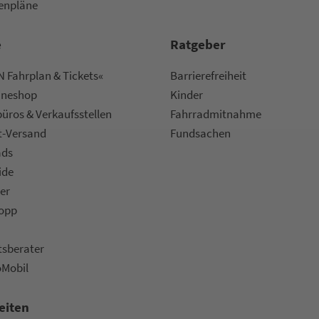
nen­plä­ne
e
Rat­ge­ber
 Fahrplan & Tickets«
Bar­ri­e­re­frei­heit
ine­shop
Kinder
ü­ros & Ver­kaufs­stel­len
Fahr­rad­mit­nah­me
t-Versand
Fund­sachen
ads
ide
er
topp
ts­be­ra­ter
oMobil
eiten