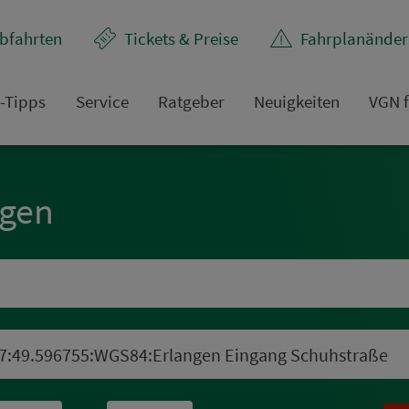
bfahrten
Tickets & Preise
Fahr­plan­ände
t-Tipps
Service
Rat­ge­ber
Neuigkeiten
VGN f
ngen