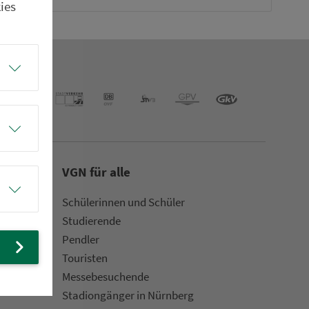
ies
VGN für alle
Schülerinnen und Schüler
Stu­die­rende
Pendler
Touristen
Mes­se­be­suchende
Sta­di­on­gän­ger in Nürn­berg