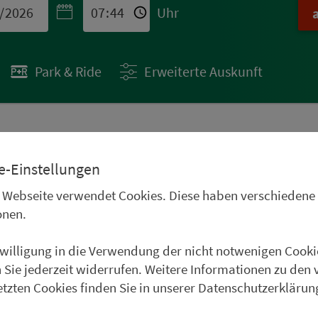
Uhr
Park & Ride
Erweiterte Auskunft
 STÄDTETIPPS
e-Einstellungen
uren im Oberpfälzer
 Webseite verwendet Cookies. Diese haben verschiedene
Frankenwald, im
onen.
und im Weinparadies
nwilligung in die Verwendung der nicht notwenigen Cooki
uer Städtetipp in Roth.
 Sie jederzeit widerrufen. Weitere Informationen zu den 
etzten Cookies finden Sie in unserer Datenschutzerklärun
weiter