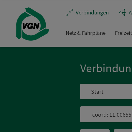
Navigation überspringen
Ver­bin­dungen
A
Netz & Fahrpläne
Frei­zei
Ver­bin­du