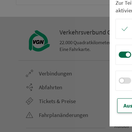
Zur Te
aktivie
Ver­kehrs­ver­bund Groß­ra
22.000 Qua­drat­ki­lo­me­ter. 130 Ver­k
Eine Fahr­kar­te.
Ver­bin­dungen
Netz &
Li­ni­en­f
Abfahrten
Aus­hang­
Tickets & Preise
AST-Aus­h
Aus
Li­ni­en­n
Fahr­plan­ände­rungen
An­ruf­sa
Rufbus