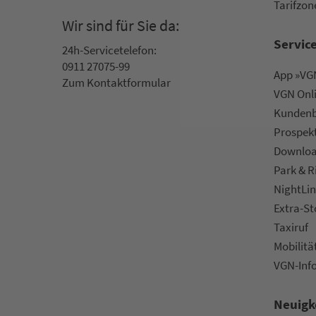
Ta­rif­zo­
Wir sind für Sie da:
Servic
24h-Ser­vice­te­le­fon:
0911 27075-99
App »VGN
Zum Kon­taktformular
VGN On­l
Kun­den­b
Prospek
Downlo
Park & R
NightLin
Extra-S
Taxiruf
Mo­bi­li­tä
VGN-Inf
Neuigk