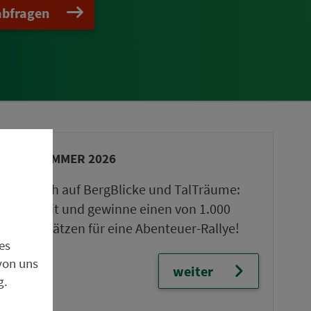
abfragen
VGN-SOMMER 2026
Freu dich auf BergBlicke und TalTräume:
Mach mit und gewinne einen von 1.000
Team-Plätzen für eine Abenteuer-Rallye!
es
von uns
weiter
g.