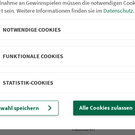
ilnahme an Gewinnspielen müssen die notwendigen Cook
rt sein. Weitere Informationen finden sie im
Datenschutz
.
NOTWENDIGE COOKIES
Partner im VGN
um Nürn­berg
ehrs­un­ter­neh­men. 1.100 Linien.
FUNKTIONALE COOKIES
 Fahrpläne
Frei­zeit-Tipps
STATISTIK-COOKIES
ahr­plä­ne
Städtetouren
fahr­plä­ne
Bonusziele
ang­fahr­plä­ne
Wandern
Alle Cookies zulassen
wahl speichern
etze
Frei­zeit­li­ni­en
m­mel­taxi
Genusstouren
Radtouren