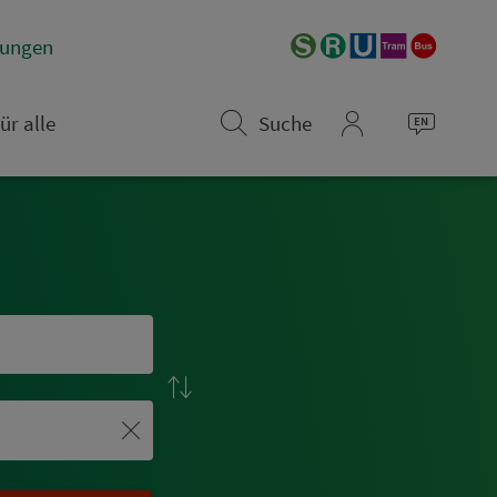
­rungen
ür alle
Suche
mein_VGN