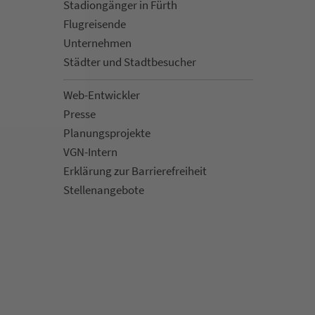
Sta­di­on­gän­ger in Fürth
Flug­rei­sen­de
Un­ter­neh­men
Städter und Stadt­be­su­cher
Web-Entwickler
Presse
Pla­nungs­pro­jekte
VGN-Intern
Erklärung zur Bar­ri­e­re­frei­heit
Stellenan­ge­bote