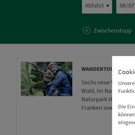
▼
Zwischenstopp
WANDERTOUREN UND
Cooki
Sechs neue Wanderto
Unsere
Wald, im Naturpark 
Funkti
Naturpark Haßberge 
Die Ei
Franken sowie ein ne
können
einges