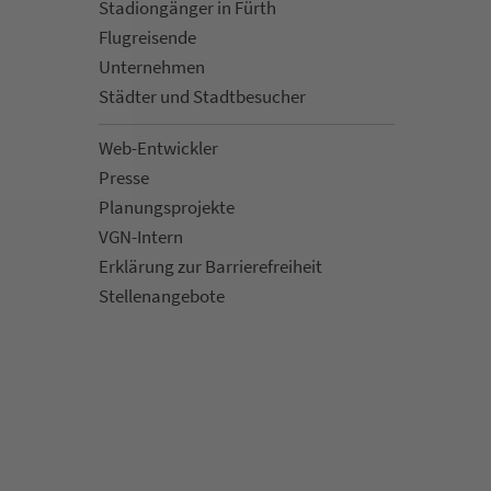
Sta­di­on­gän­ger in Fürth
Flug­rei­sen­de
Un­ter­neh­men
Städter und Stadt­be­su­cher
Web-Entwickler
Presse
Pla­nungs­pro­jekte
VGN-Intern
Erklärung zur Bar­ri­e­re­frei­heit
Stellenan­ge­bote