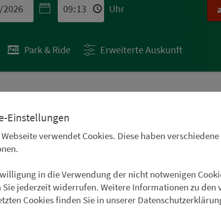
Uhr
Park & Ride
Erweiterte Auskunft
 STÄDTETIPPS
e-Einstellungen
uren im Oberpfälzer
 Webseite verwendet Cookies. Diese haben verschiedene
Frankenwald, im
onen.
und im Weinparadies
nwilligung in die Verwendung der nicht notwenigen Cooki
uer Städtetipp in Roth.
 Sie jederzeit widerrufen. Weitere Informationen zu den 
etzten Cookies finden Sie in unserer Datenschutzerklärun
weiter