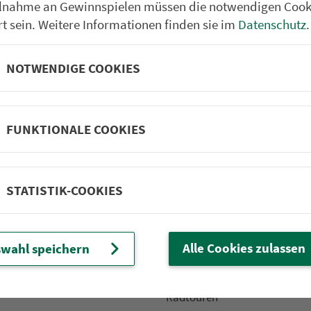
ilnahme an Gewinnspielen müssen die notwendigen Cook
rt sein. Weitere Informationen finden sie im
Datenschutz
.
NOTWENDIGE COOKIES
Partner im VGN
um Nürn­berg
ehrs­un­ter­neh­men. 1.100 Linien.
FUNKTIONALE COOKIES
 Fahrpläne
Frei­zeit-Tipps
STATISTIK-COOKIES
ahr­plä­ne
Städtetouren
fahr­plä­ne
Bonusziele
ang­fahr­plä­ne
Wandern
Alle Cookies zulassen
wahl speichern
etze
Frei­zeit­li­ni­en
m­mel­taxi
Genusstouren
Radtouren