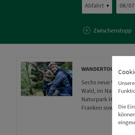
▼
Zwischenstopp
WANDERTOUREN UND
Cooki
Sechs neue Wanderto
Unsere
Wald, im Naturpark 
Funkti
Naturpark Haßberge 
Die Ei
Franken sowie ein ne
können
einges