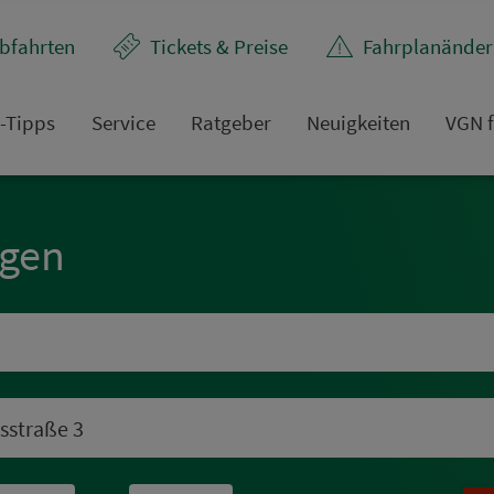
bfahrten
Tickets & Preise
Fahr­plan­ände
t-Tipps
Service
Rat­ge­ber
Neuigkeiten
VGN f
ngen