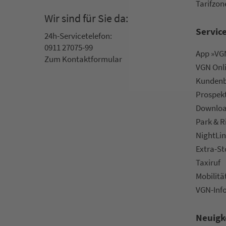
Ta­rif­zo­
Wir sind für Sie da:
Servic
24h-Ser­vice­te­le­fon:
0911 27075-99
App »VGN
Zum Kon­taktformular
VGN On­l
Kun­den­b
Prospek
Downlo
Park & R
NightLin
Extra-S
Taxiruf
Mo­bi­li­tä
VGN-Inf
Neuigk