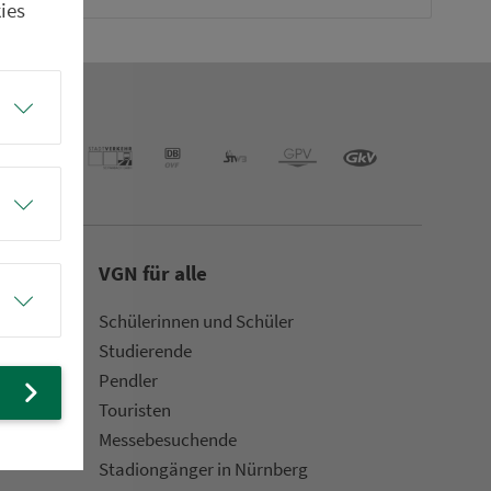
ies
VGN für alle
Schülerinnen und Schüler
Stu­die­rende
Pendler
Touristen
Mes­se­be­suchende
Sta­di­on­gän­ger in Nürn­berg