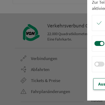
Zur Te
aktivie
Ver­kehrs­ver­bund Groß­ra
22.000 Qua­drat­ki­lo­me­ter. 130 Ver­k
Eine Fahr­kar­te.
Ver­bin­dungen
Netz &
Li­ni­en­f
Abfahrten
Aus­hang­
Tickets & Preise
AST-Aus­h
Aus
Li­ni­en­n
Fahr­plan­ände­rungen
An­ruf­sa
Rufbus