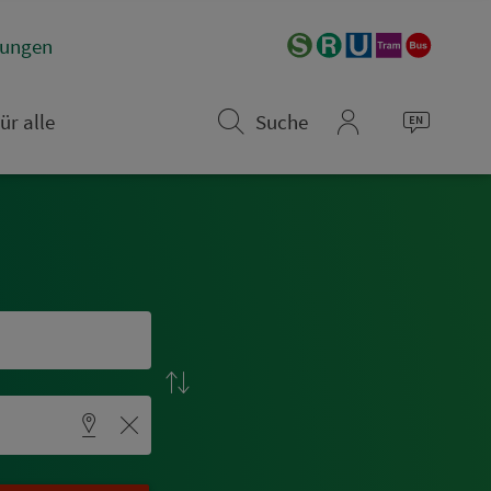
­rungen
ür alle
Suche
mein_VGN