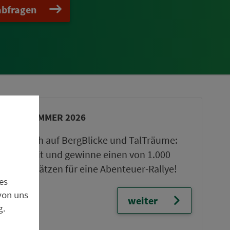
abfragen
VGN-SOMMER 2026
Freu dich auf BergBlicke und TalTräume:
Mach mit und gewinne einen von 1.000
Team-Plätzen für eine Abenteuer-Rallye!
es
von uns
weiter
g.