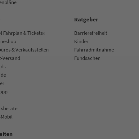
nen­plä­ne
e
Rat­ge­ber
 Fahrplan & Tickets«
Bar­ri­e­re­frei­heit
ine­shop
Kinder
ü­ros & Ver­kaufs­stel­len
Fahr­rad­mit­nah­me
t-Versand
Fund­sachen
ads
ide
er
topp
ts­be­ra­ter
oMobil
eiten