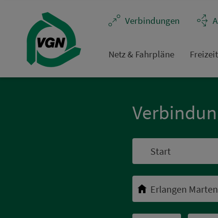
Navigation überspringen
Ver­bin­dungen
A
Netz & Fahrpläne
Frei­zei
Ver­bin­du