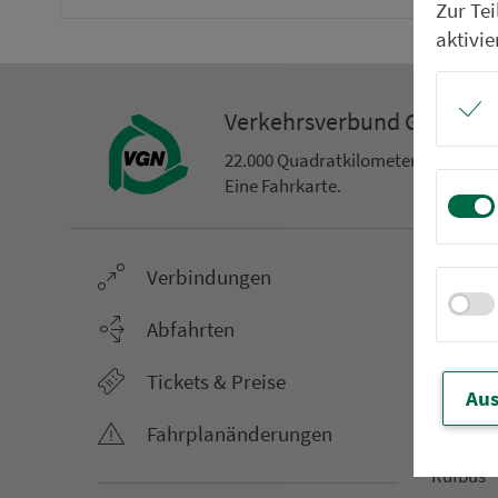
Zur Te
aktivie
Ver­kehrs­ver­bund Groß­ra
22.000 Qua­drat­ki­lo­me­ter. 130 Ver­k
Eine Fahr­kar­te.
Ver­bin­dungen
Netz &
Li­ni­en­f
Abfahrten
Aus­hang­
Tickets & Preise
AST-Aus­h
Aus
Li­ni­en­n
Fahr­plan­ände­rungen
An­ruf­sa
Rufbus