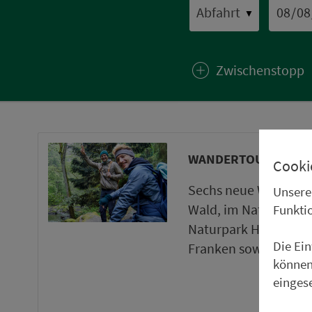
▼
Zwischenstopp
WANDERTOUREN UND
Cooki
Sechs neue Wanderto
Unsere
Wald, im Naturpark 
Funkti
Naturpark Haßberge 
Die Ei
Franken sowie ein ne
können
einges