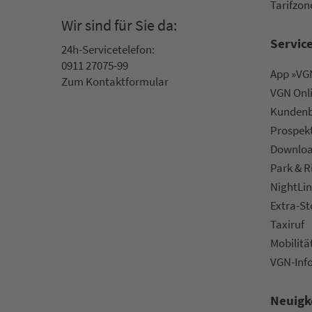
Ta­rif­zo­
Wir sind für Sie da:
Servic
24h-Ser­vice­te­le­fon:
0911 27075-99
App »VGN
Zum Kon­taktformular
VGN On­l
Kun­den­b
Prospek
Downlo
Park & R
NightLin
Extra-S
Taxiruf
Mo­bi­li­tä
VGN-Inf
Neuigk