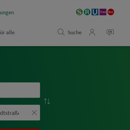
­rungen
ür alle
Suche
mein_VGN