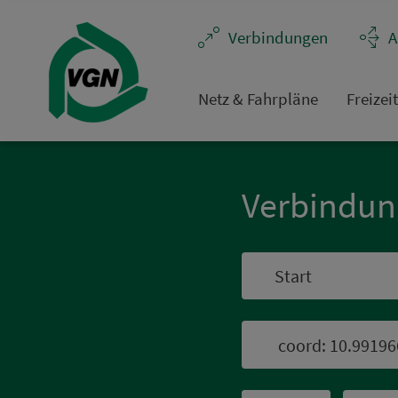
Navigation überspringen
Ver­bin­dungen
A
Netz & Fahrpläne
Frei­zei
Ver­bin­du