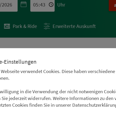
Uhr
Park & Ride
Erweiterte Auskunft
 STÄDTETIPPS
e-Einstellungen
uren im Oberpfälzer
 Webseite verwendet Cookies. Diese haben verschiedene
Frankenwald, im
onen.
und im Weinparadies
nwilligung in die Verwendung der nicht notwenigen Cooki
uer Städtetipp in Roth.
 Sie jederzeit widerrufen. Weitere Informationen zu den 
etzten Cookies finden Sie in unserer Datenschutzerklärun
weiter