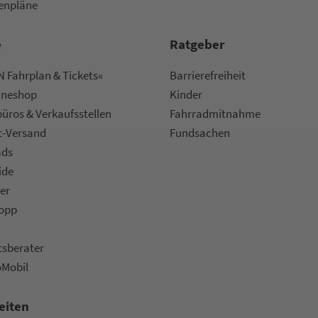
nen­plä­ne
e
Rat­ge­ber
 Fahrplan & Tickets«
Bar­ri­e­re­frei­heit
ine­shop
Kinder
ü­ros & Ver­kaufs­stel­len
Fahr­rad­mit­nah­me
t-Versand
Fund­sachen
ads
ide
er
topp
ts­be­ra­ter
oMobil
eiten