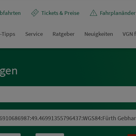
bfahrten
Tickets & Preise
Fahr­plan­ände
t-Tipps
Service
Rat­ge­ber
Neuigkeiten
VGN f
ngen