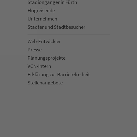
Sta­di­on­gän­ger in Fürth
Flug­rei­sen­de
Un­ter­neh­men
Städter und Stadt­be­su­cher
Web-Entwickler
Presse
Pla­nungs­pro­jekte
VGN-Intern
Erklärung zur Bar­ri­e­re­frei­heit
Stellenan­ge­bote