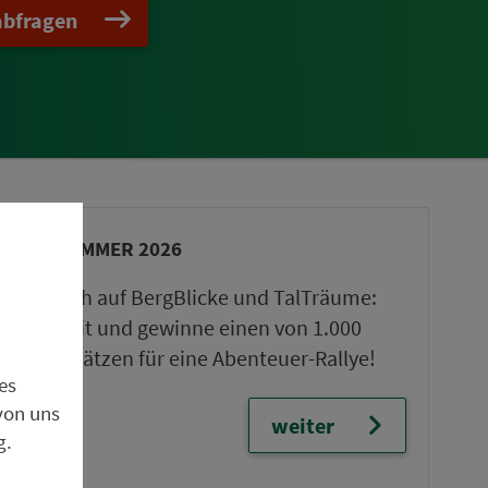
abfragen
VGN-SOMMER 2026
Freu dich auf BergBlicke und TalTräume:
Mach mit und gewinne einen von 1.000
Team-Plätzen für eine Abenteuer-Rallye!
es
von uns
weiter
g.