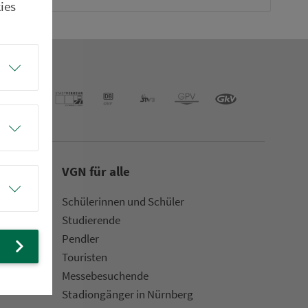
ies
VGN für alle
Schülerinnen und Schüler
Stu­die­rende
Pendler
Touristen
Mes­se­be­suchende
Sta­di­on­gän­ger in Nürn­berg