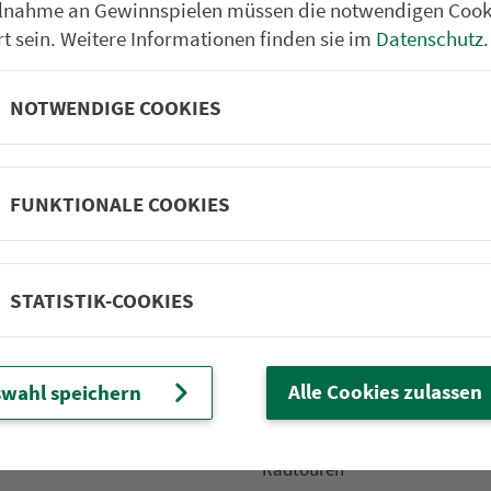
ilnahme an Gewinnspielen müssen die notwendigen Cook
rt sein. Weitere Informationen finden sie im
Datenschutz
.
NOTWENDIGE COOKIES
Partner im VGN
um Nürn­berg
ehrs­un­ter­neh­men. 1.100 Linien.
FUNKTIONALE COOKIES
 Fahrpläne
Frei­zeit-Tipps
STATISTIK-COOKIES
ahr­plä­ne
Städtetouren
fahr­plä­ne
Bonusziele
ang­fahr­plä­ne
Wandern
Alle Cookies zulassen
wahl speichern
etze
Frei­zeit­li­ni­en
m­mel­taxi
Genusstouren
Radtouren