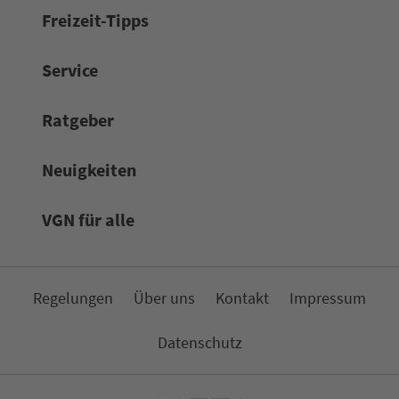
Frei­zeit-Tipps
Service
Rat­ge­ber
Neuigkeiten
VGN für alle
Re­ge­lungen
Über uns
Kon­takt
Impressum
Da­ten­schutz