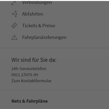
Ver­bin­dungen
Abfahrten
Tickets & Preise
Fahr­plan­ände­rungen
Wir sind für Sie da:
24h-Ser­vice­te­le­fon:
0911 27075-99
Zum Kon­taktformular
Netz & Fahrpläne