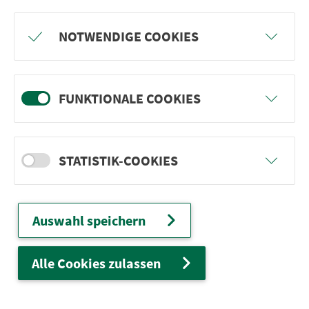
Freu dich auf BergBlicke und TalTräume:
NOTWENDIGE COOKIES
Mach mit und gewinne einen von 1.000
Team-Plätzen für eine Abenteuer-Rallye!
FUNKTIONALE COOKIES
weiter
STATISTIK-COOKIES
Ver­kehrs­ver­bund Groß­raum
Nürn­berg
Auswahl speichern
22.000 Qua­drat­ki­lo­me­ter. 130 Ver­kehrs­un­
ter­neh­men. 1.100 Linien. Eine Fahr­kar­te.
Alle Cookies zulassen