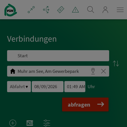
Navigation überspringen
mein_VGN
Ver­bin­dungen
Uhr
▼
abfragen