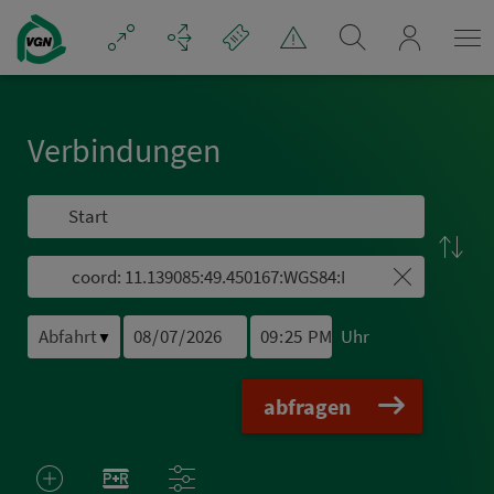
Navigation überspringen
mein_VGN
Ver­bin­dungen
Uhr
▼
abfragen