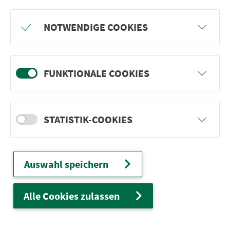
Freu dich auf BergBlicke und TalTräume:
NOTWENDIGE COOKIES
Mach mit und gewinne einen von 1.000
Team-Plätzen für eine Abenteuer-Rallye!
FUNKTIONALE COOKIES
weiter
STATISTIK-COOKIES
Ver­kehrs­ver­bund Groß­raum
Nürn­berg
Auswahl speichern
22.000 Qua­drat­ki­lo­me­ter. 130 Ver­kehrs­un­
ter­neh­men. 1.100 Linien. Eine Fahr­kar­te.
Alle Cookies zulassen