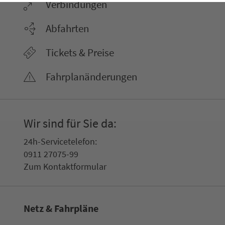
Ver­bin­dungen
Abfahrten
Tickets & Preise
Fahr­plan­ände­rungen
Wir sind für Sie da:
24h-Ser­vice­te­le­fon:
0911 27075-99
Zum Kon­taktformular
Netz & Fahrpläne