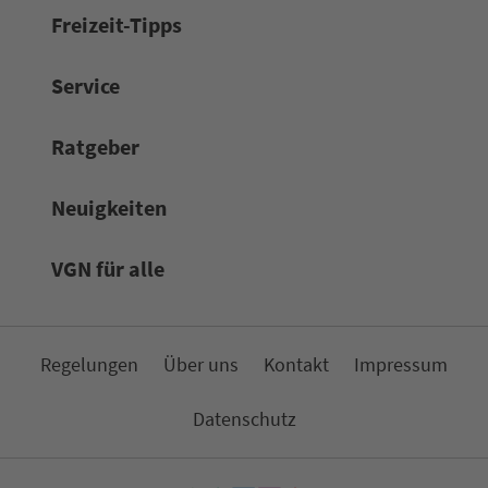
Frei­zeit-Tipps
Service
Rat­ge­ber
Neuigkeiten
VGN für alle
Re­ge­lungen
Über uns
Kon­takt
Impressum
Da­ten­schutz