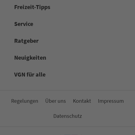
Frei­zeit-Tipps
Service
Rat­ge­ber
Neuigkeiten
VGN für alle
Re­ge­lungen
Über uns
Kon­takt
Impressum
Da­ten­schutz