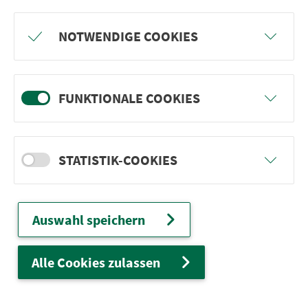
Freu dich auf BergBlicke und TalTräume:
NOTWENDIGE COOKIES
Mach mit und gewinne einen von 1.000
Team-Plätzen für eine Abenteuer-Rallye!
FUNKTIONALE COOKIES
weiter
STATISTIK-COOKIES
Ver­kehrs­ver­bund Groß­raum
Nürn­berg
Auswahl speichern
22.000 Qua­drat­ki­lo­me­ter. 130 Ver­kehrs­un­
ter­neh­men. 1.100 Linien. Eine Fahr­kar­te.
Alle Cookies zulassen