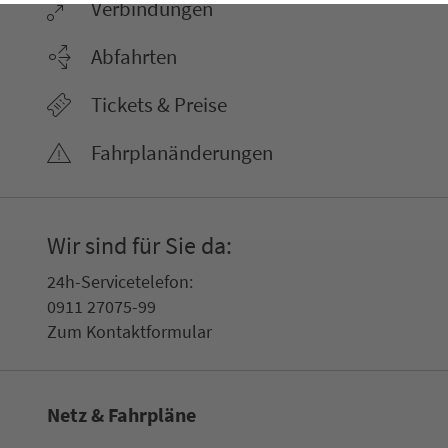
Ver­bin­dungen
Abfahrten
Tickets & Preise
Fahr­plan­ände­rungen
Wir sind für Sie da:
24h-Ser­vice­te­le­fon:
0911 27075-99
Zum Kon­taktformular
Netz & Fahrpläne