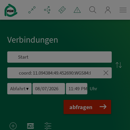
Navigation überspringen
mein_VGN
Ver­bin­dungen
Uhr
▼
abfragen