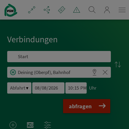
Navigation überspringen
mein_VGN
Ver­bin­dungen
Uhr
▼
abfragen