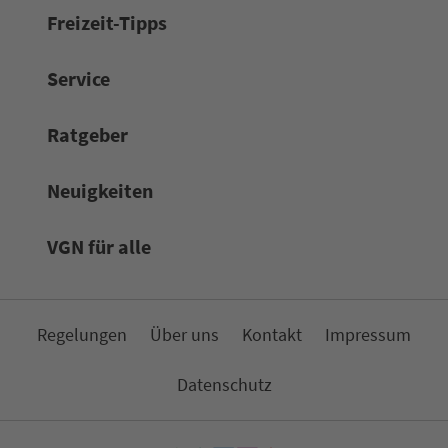
Frei­zeit-Tipps
Service
Rat­ge­ber
Neuigkeiten
VGN für alle
Re­ge­lungen
Über uns
Kon­takt
Impressum
Da­ten­schutz