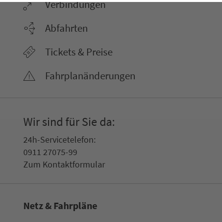
Ver­bin­dungen
Abfahrten
Tickets & Preise
Fahr­plan­ände­rungen
Wir sind für Sie da:
24h-Ser­vice­te­le­fon:
0911 27075-99
Zum Kon­taktformular
Netz & Fahrpläne