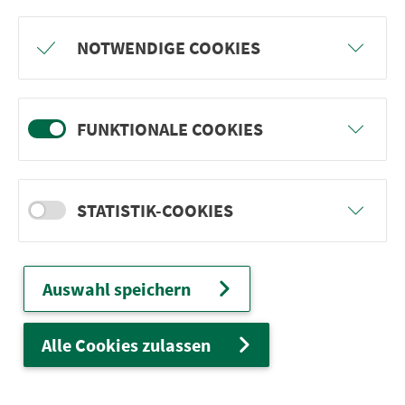
Freu dich auf BergBlicke und TalTräume:
NOTWENDIGE COOKIES
Mach mit und gewinne einen von 1.000
Team-Plätzen für eine Abenteuer-Rallye!
FUNKTIONALE COOKIES
weiter
STATISTIK-COOKIES
Ver­kehrs­ver­bund Groß­raum
Nürn­berg
Auswahl speichern
22.000 Qua­drat­ki­lo­me­ter. 130 Ver­kehrs­un­
ter­neh­men. 1.100 Linien. Eine Fahr­kar­te.
Alle Cookies zulassen