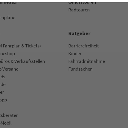
m­mel­taxi
Genusstouren
Radtouren
nen­plä­ne
e
Rat­ge­ber
 Fahrplan & Tickets«
Bar­ri­e­re­frei­heit
ine­shop
Kinder
ü­ros & Ver­kaufs­stel­len
Fahr­rad­mit­nah­me
t-Versand
Fund­sachen
ads
ide
er
topp
ts­be­ra­ter
oMobil