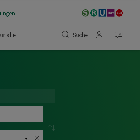
­rungen
ür alle
Suche
mein_VGN
▼