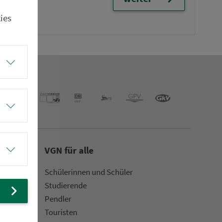
ies
VGN für alle
Schülerinnen und Schüler
Stu­die­rende
Pendler
Touristen