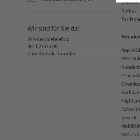
An­ruf­sa
Rufbus
Ta­rif­zo­
Wir sind für Sie da:
Servic
24h-Ser­vice­te­le­fon:
0911 27075-99
App »VGN
Zum Kon­taktformular
VGN On­l
Kun­den­b
Prospek
Downlo
Park & R
NightLin
Extra-S
Taxiruf
Mo­bi­li­tä
VGN-Inf