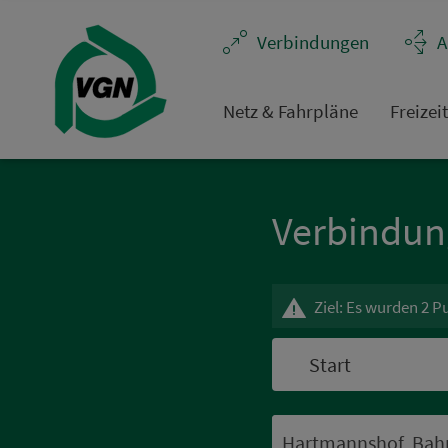
Navigation überspringen
Ver­bin­dungen
A
Netz & Fahrpläne
Frei­zei
Ver­bin­du
Ziel: Es wurden 2 P