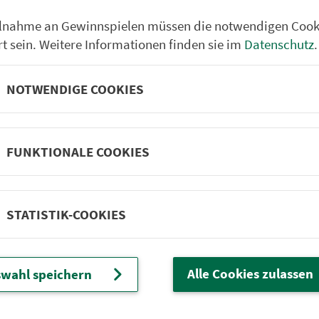
weiter
ilnahme an Gewinnspielen müssen die notwendigen Cook
rt sein. Weitere Informationen finden sie im
Datenschutz
.
NOTWENDIGE COOKIES
Partner im VGN
um Nürn­berg
ehrs­un­ter­neh­men. 1.100 Linien.
FUNKTIONALE COOKIES
STATISTIK-COOKIES
 Fahrpläne
Frei­zeit-Tipps
ahr­plä­ne
Städtetouren
fahr­plä­ne
Bonusziele
Alle Cookies zulassen
wahl speichern
ang­fahr­plä­ne
Wandern
etze
Frei­zeit­li­ni­en