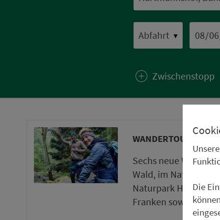
▼
Zwischenstopp
Cooki
WANDERTOUREN UND
Unsere
Sechs neue Wanderto
Funkti
Wald, im Naturpark 
Die Ei
Naturpark Haßberge 
können
Franken sowie ein ne
einges