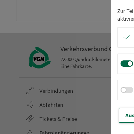
Zur Te
aktivie
Ver­kehrs­ver­bund Groß­ra
22.000 Qua­drat­ki­lo­me­ter. 130 Ver­k
Eine Fahr­kar­te.
Ver­bin­dungen
Netz &
Li­ni­en­f
Abfahrten
Aus­hang­
Aus
Tickets & Preise
AST-Aus­h
Li­ni­en­n
Fahr­plan­ände­rungen