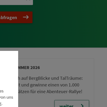
abfragen
VGN-SOMMER 2026
Freu dich auf BergBlicke und TalTräume:
Mach mit und gewinne einen von 1.000
es
Team-Plätzen für eine Abenteuer-Rallye!
von uns
g.
weiter