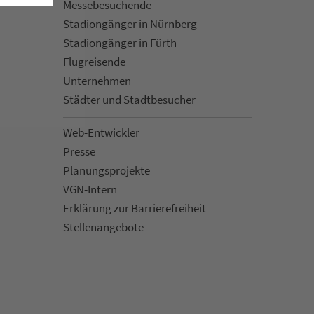
Mes­se­be­suchende
Sta­di­on­gän­ger in Nürn­berg
Sta­di­on­gän­ger in Fürth
Flug­rei­sen­de
Un­ter­neh­men
Städter und Stadt­be­su­cher
Web-Entwickler
Presse
Pla­nungs­pro­jekte
VGN-Intern
Erklärung zur Bar­ri­e­re­frei­heit
Stellenan­ge­bote