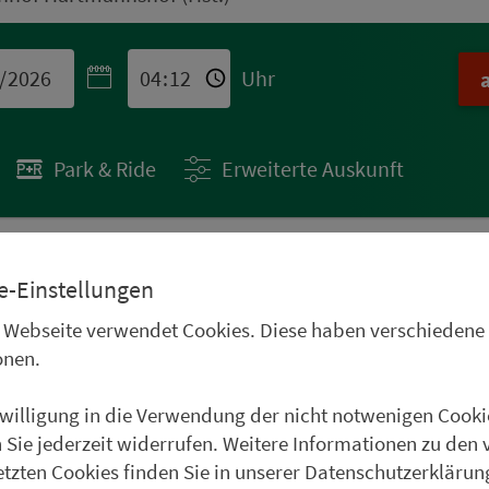
Uhr
Park & Ride
Erweiterte Auskunft
e-Einstellungen
 STÄDTETIPPS
 Webseite verwendet Cookies. Diese haben verschiedene
uren im Oberpfälzer
onen.
Frankenwald, im
nwilligung in die Verwendung der nicht notwenigen Cooki
und im Weinparadies
 Sie jederzeit widerrufen. Weitere Informationen zu den 
uer Städtetipp in Roth.
etzten Cookies finden Sie in unserer Datenschutzerklärun