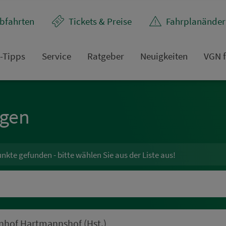
bfahrten
Tickets & Preise
Fahr­plan­ände
t-Tipps
Service
Rat­ge­ber
Neuigkeiten
VGN f
ngen
unkte gefunden - bitte wählen Sie aus der Liste aus!