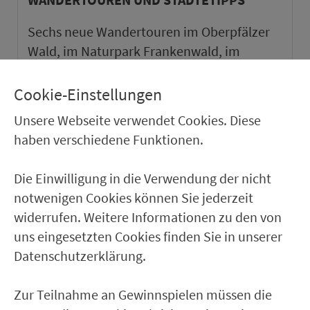
Sechs neue Wandertouren im Oberpfälzer
Wald, im Naturpark Frankenwald, im
Naturpark Haßberge und im Weinparadies
Franken sowie ein neuer Städtetipp in Roth.
Cookie-Einstellungen
Unsere Webseite verwendet Cookies. Diese
weiter
haben verschiedene Funktionen.
Die Einwilligung in die Verwendung der nicht
notwenigen Cookies können Sie jederzeit
widerrufen. Weitere Informationen zu den von
uns eingesetzten Cookies finden Sie in unserer
Datenschutzerklärung.
Zur Teilnahme an Gewinnspielen müssen die