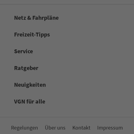
Netz & Fahrpläne
Frei­zeit-Tipps
Service
Rat­ge­ber
Neuigkeiten
VGN für alle
Re­ge­lungen
Über uns
Kon­takt
Impressum