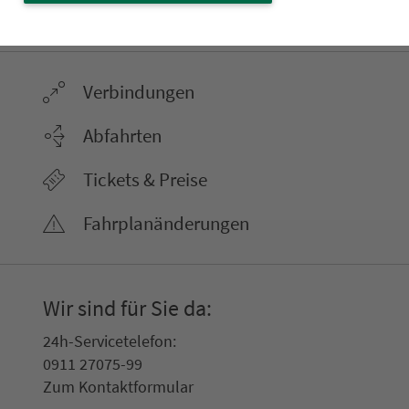
ter­neh­men. 1.100 Linien. Eine Fahr­kar­te.
Ver­bin­dungen
Abfahrten
Tickets & Preise
Fahr­plan­ände­rungen
Wir sind für Sie da:
24h-Ser­vice­te­le­fon:
0911 27075-99
Zum Kon­taktformular