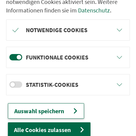
notwendigen Cookies aktiviert sein. Weitere
Informationen finden sie im
Datenschutz
.
VGN-SOMMER 2026
NOTWENDIGE COOKIES
Freu dich auf BergBlicke und TalTräume:
Mach mit und gewinne einen von 1.000
Team-Plätzen für eine Abenteuer-Rallye!
FUNKTIONALE COOKIES
weiter
STATISTIK-COOKIES
Auswahl speichern
Ver­kehrs­ver­bund Groß­raum
Nürn­berg
Alle Cookies zulassen
22.000 Qua­drat­ki­lo­me­ter. 130 Ver­kehrs­un­