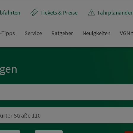
bfahrten
Tickets & Preise
Fahr­plan­ände
t-Tipps
Service
Rat­ge­ber
Neuigkeiten
VGN f
ngen