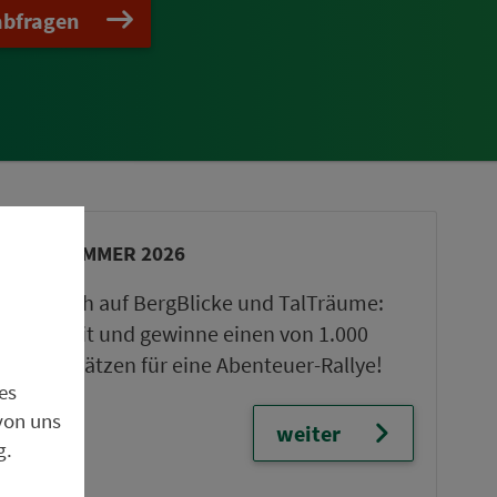
abfragen
VGN-SOMMER 2026
Freu dich auf BergBlicke und TalTräume:
Mach mit und gewinne einen von 1.000
Team-Plätzen für eine Abenteuer-Rallye!
es
von uns
weiter
g.