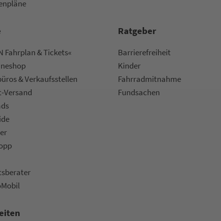
nen­plä­ne
e
Rat­ge­ber
 Fahrplan & Tickets«
Bar­ri­e­re­frei­heit
ine­shop
Kinder
ü­ros & Ver­kaufs­stel­len
Fahr­rad­mit­nah­me
t-Versand
Fund­sachen
ads
ide
er
topp
ts­be­ra­ter
oMobil
eiten