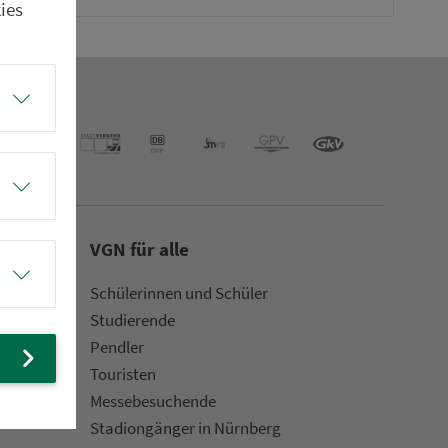
ies
VGN für alle
Schülerinnen und Schüler
Stu­die­rende
Pendler
Touristen
Mes­se­be­suchende
Sta­di­on­gän­ger in Nürn­berg