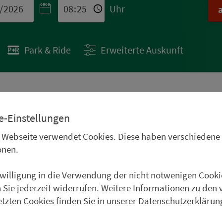
Uhr
Park & Ride
Erweiterte Auskunft
 STÄDTETIPPS
e-Einstellungen
uren im Oberpfälzer
 Webseite verwendet Cookies. Diese haben verschiedene
Frankenwald, im
onen.
und im Weinparadies
nwilligung in die Verwendung der nicht notwenigen Cooki
uer Städtetipp in Roth.
 Sie jederzeit widerrufen. Weitere Informationen zu den 
etzten Cookies finden Sie in unserer Datenschutzerklärun
weiter