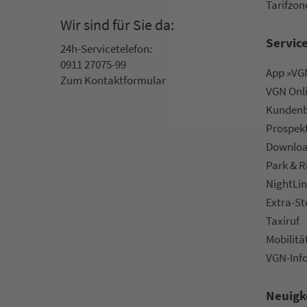
Ta­rif­zo­
Wir sind für Sie da:
Servic
24h-Ser­vice­te­le­fon:
0911 27075-99
App »VGN
Zum Kon­taktformular
VGN On­l
Kun­den­b
Prospek
Downlo
Park & R
NightLin
Extra-S
Taxiruf
Mo­bi­li­tä
VGN-Inf
Neuigk