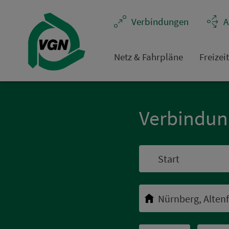
Navigation überspringen
Ver­bin­dungen
A
Netz & Fahrpläne
Frei­zei
Ver­bin­du