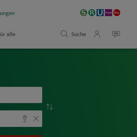
­rungen
ür alle
Suche
mein_VGN