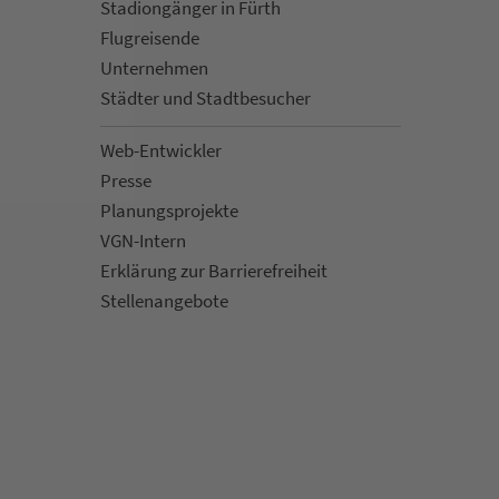
Sta­di­on­gän­ger in Fürth
Flug­rei­sen­de
Un­ter­neh­men
Städter und Stadt­be­su­cher
Web-Entwickler
Presse
Pla­nungs­pro­jekte
VGN-Intern
Erklärung zur Bar­ri­e­re­frei­heit
Stellenan­ge­bote