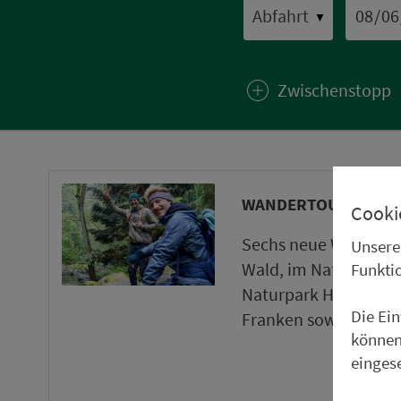
▼
Zwischenstopp
WANDERTOUREN UND
Cooki
Sechs neue Wanderto
Unsere
Wald, im Naturpark 
Funkti
Naturpark Haßberge 
Die Ei
Franken sowie ein ne
können
einges