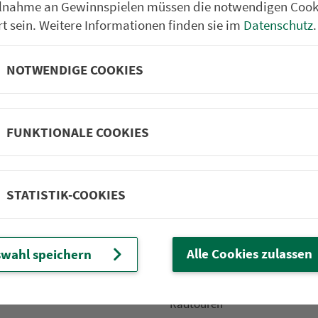
ilnahme an Gewinnspielen müssen die notwendigen Cook
rt sein. Weitere Informationen finden sie im
Datenschutz
.
NOTWENDIGE COOKIES
Partner im VGN
um Nürn­berg
ehrs­un­ter­neh­men. 1.100 Linien.
FUNKTIONALE COOKIES
 Fahrpläne
Frei­zeit-Tipps
STATISTIK-COOKIES
ahr­plä­ne
Städtetouren
fahr­plä­ne
Bonusziele
ang­fahr­plä­ne
Wandern
Alle Cookies zulassen
wahl speichern
etze
Frei­zeit­li­ni­en
m­mel­taxi
Genusstouren
Radtouren