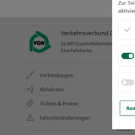
Zur Te
aktivie
Ver­kehrs­ver­bund Groß­ra
22.000 Qua­drat­ki­lo­me­ter. 130 Ver­k
Eine Fahr­kar­te.
Ver­bin­dungen
Netz &
Li­ni­en­f
Abfahrten
Aus­hang­
Tickets & Preise
AST-Aus­h
Aus
Li­ni­en­n
Fahr­plan­ände­rungen
An­ruf­sa
Rufbus