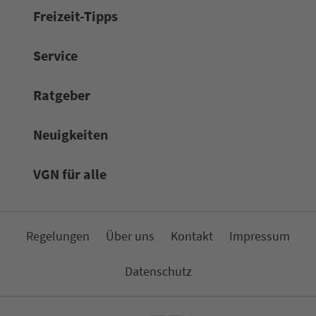
Frei­zeit-Tipps
Service
Rat­ge­ber
Neuigkeiten
VGN für alle
Re­ge­lungen
Über uns
Kon­takt
Impressum
Da­ten­schutz