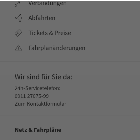
Ver­bin­dungen
Abfahrten
Tickets & Preise
Fahr­plan­ände­rungen
Wir sind für Sie da:
24h-Ser­vice­te­le­fon:
0911 27075-99
Zum Kon­taktformular
Netz & Fahrpläne