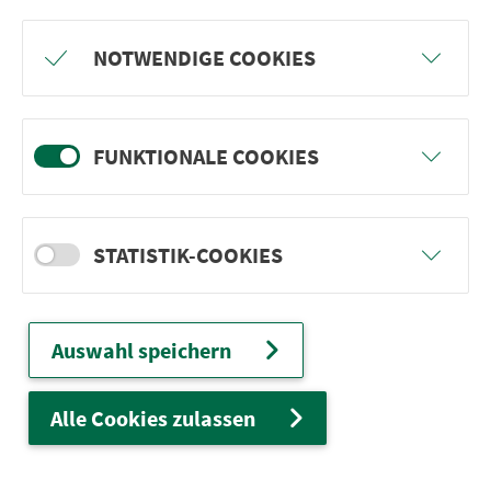
Freu dich auf BergBlicke und TalTräume:
NOTWENDIGE COOKIES
Mach mit und gewinne einen von 1.000
Team-Plätzen für eine Abenteuer-Rallye!
FUNKTIONALE COOKIES
weiter
STATISTIK-COOKIES
Ver­kehrs­ver­bund Groß­raum
Nürn­berg
Auswahl speichern
22.000 Qua­drat­ki­lo­me­ter. 130 Ver­kehrs­un­
ter­neh­men. 1.100 Linien. Eine Fahr­kar­te.
Alle Cookies zulassen