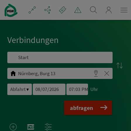
Navigation überspringen
mein_VGN
Ver­bin­dungen
Uhr
▼
abfragen