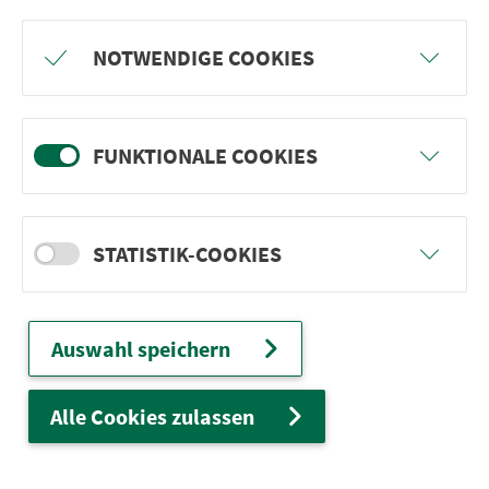
Freu dich auf BergBlicke und TalTräume:
NOTWENDIGE COOKIES
Mach mit und gewinne einen von 1.000
Team-Plätzen für eine Abenteuer-Rallye!
FUNKTIONALE COOKIES
weiter
STATISTIK-COOKIES
Ver­kehrs­ver­bund Groß­raum
Nürn­berg
Auswahl speichern
22.000 Qua­drat­ki­lo­me­ter. 130 Ver­kehrs­un­
ter­neh­men. 1.100 Linien. Eine Fahr­kar­te.
Alle Cookies zulassen