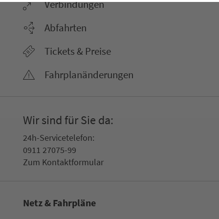
Ver­bin­dungen
Abfahrten
Tickets & Preise
Fahr­plan­ände­rungen
Wir sind für Sie da:
24h-Ser­vice­te­le­fon:
0911 27075-99
Zum Kon­taktformular
Netz & Fahrpläne