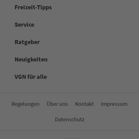
Frei­zeit-Tipps
Service
Rat­ge­ber
Neuigkeiten
VGN für alle
Re­ge­lungen
Über uns
Kon­takt
Impressum
Da­ten­schutz