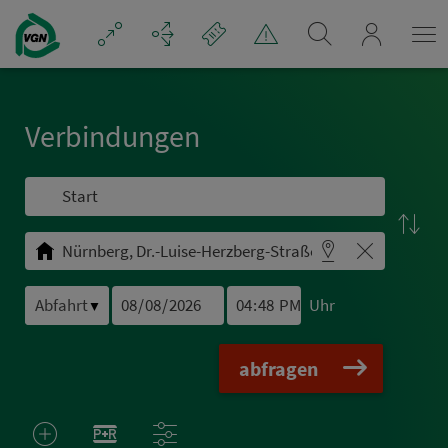
Navigation überspringen
mein_VGN
Ver­bin­dungen
Uhr
▼
abfragen