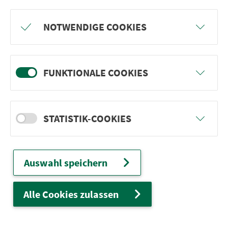
Freu dich auf BergBlicke und TalTräume:
NOTWENDIGE COOKIES
Mach mit und gewinne einen von 1.000
Team-Plätzen für eine Abenteuer-Rallye!
FUNKTIONALE COOKIES
weiter
STATISTIK-COOKIES
Ver­kehrs­ver­bund Groß­raum
Nürn­berg
Auswahl speichern
22.000 Qua­drat­ki­lo­me­ter. 130 Ver­kehrs­un­
ter­neh­men. 1.100 Linien. Eine Fahr­kar­te.
Alle Cookies zulassen