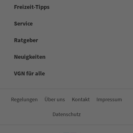
Frei­zeit-Tipps
Service
Rat­ge­ber
Neuigkeiten
VGN für alle
Re­ge­lungen
Über uns
Kon­takt
Impressum
Da­ten­schutz