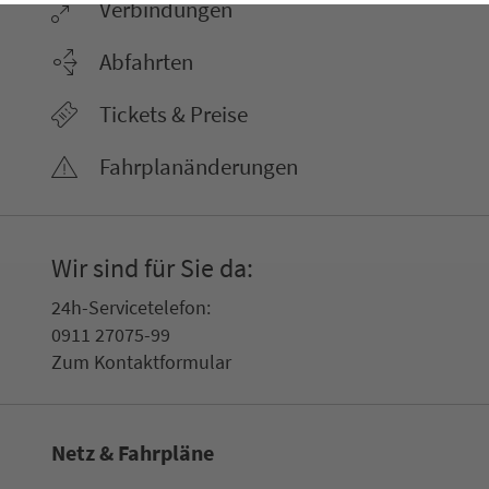
Ver­bin­dungen
Abfahrten
Tickets & Preise
Fahr­plan­ände­rungen
Wir sind für Sie da:
24h-Ser­vice­te­le­fon:
0911 27075-99
Zum Kon­taktformular
Netz & Fahrpläne