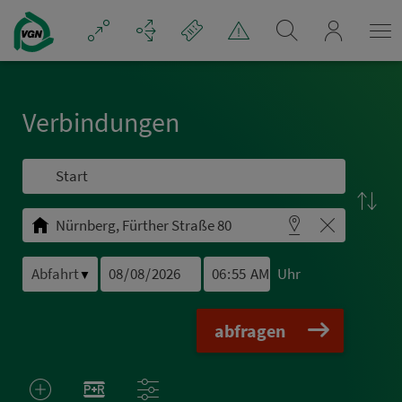
Navigation überspringen
mein_VGN
Ver­bin­dungen
Uhr
▼
abfragen