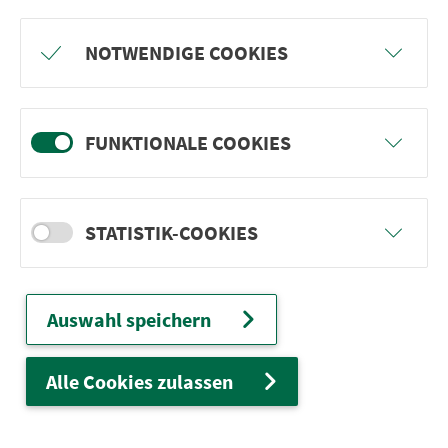
Freu dich auf BergBlicke und TalTräume:
NOTWENDIGE COOKIES
Mach mit und gewinne einen von 1.000
Team-Plätzen für eine Abenteuer-Rallye!
FUNKTIONALE COOKIES
weiter
STATISTIK-COOKIES
Ver­kehrs­ver­bund Groß­raum
Nürn­berg
Auswahl speichern
22.000 Qua­drat­ki­lo­me­ter. 130 Ver­kehrs­un­
ter­neh­men. 1.100 Linien. Eine Fahr­kar­te.
Alle Cookies zulassen