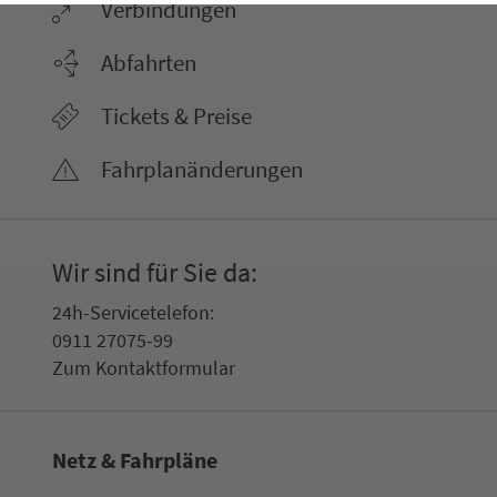
Ver­bin­dungen
Abfahrten
Tickets & Preise
Fahr­plan­ände­rungen
Wir sind für Sie da:
24h-Ser­vice­te­le­fon:
0911 27075-99
Zum Kon­taktformular
Netz & Fahrpläne