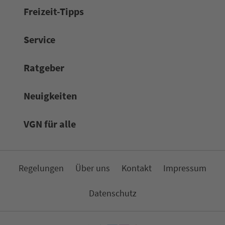
Frei­zeit-Tipps
Service
Rat­ge­ber
Neuigkeiten
VGN für alle
Re­ge­lungen
Über uns
Kon­takt
Impressum
Da­ten­schutz