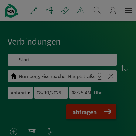
Navigation überspringen
mein_VGN
Ver­bin­dungen
Uhr
▼
abfragen