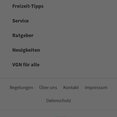
Frei­zeit-Tipps
Service
Rat­ge­ber
Neuigkeiten
VGN für alle
Re­ge­lungen
Über uns
Kon­takt
Impressum
Da­ten­schutz