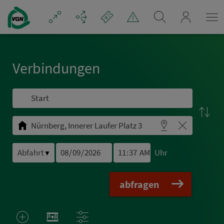
Navigation überspringen
mein_VGN
Ver­bin­dungen
Uhr
▼
abfragen