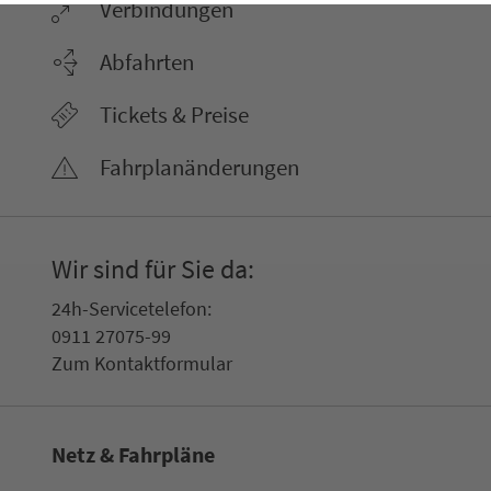
Ver­bin­dungen
Abfahrten
Tickets & Preise
Fahr­plan­ände­rungen
Wir sind für Sie da:
24h-Ser­vice­te­le­fon:
0911 27075-99
Zum Kon­taktformular
Netz & Fahrpläne