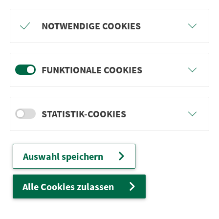
Freu dich auf BergBlicke und TalTräume:
NOTWENDIGE COOKIES
Mach mit und gewinne einen von 1.000
Team-Plätzen für eine Abenteuer-Rallye!
FUNKTIONALE COOKIES
weiter
STATISTIK-COOKIES
Ver­kehrs­ver­bund Groß­raum
Nürn­berg
Auswahl speichern
22.000 Qua­drat­ki­lo­me­ter. 130 Ver­kehrs­un­
ter­neh­men. 1.100 Linien. Eine Fahr­kar­te.
Alle Cookies zulassen