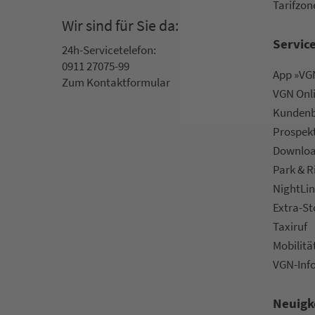
Ta­rif­zo­
Wir sind für Sie da:
Servic
24h-Ser­vice­te­le­fon:
0911 27075-99
App »VGN
Zum Kon­taktformular
VGN On­l
Kun­den­b
Prospek
Downlo
Park & R
NightLin
Extra-S
Taxiruf
Mo­bi­li­tä
VGN-Inf
Neuigk