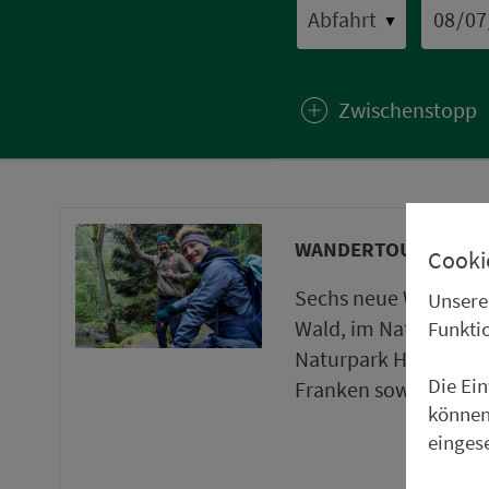
▼
Zwischenstopp
WANDERTOUREN UND
Cooki
Sechs neue Wanderto
Unsere
Wald, im Naturpark 
Funkti
Naturpark Haßberge 
Die Ei
Franken sowie ein ne
können
einges