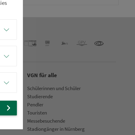
ies
VGN für alle
Schülerinnen und Schüler
Stu­die­rende
Pendler
Touristen
Mes­se­be­suchende
Sta­di­on­gän­ger in Nürn­berg