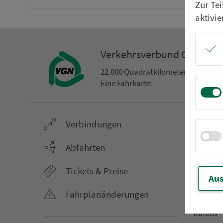
Zur Te
aktivie
Ver­kehrs­ver­bund Groß­ra
22.000 Qua­drat­ki­lo­me­ter. 130 Ver­k
Eine Fahr­kar­te.
Ver­bin­dungen
Netz &
Li­ni­en­f
Abfahrten
Aus­hang­
Tickets & Preise
AST-Aus­h
Aus
Li­ni­en­n
Fahr­plan­ände­rungen
An­ruf­sa
Rufbus