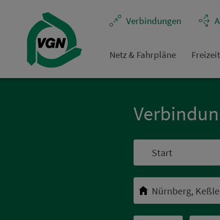
Navigation überspringen
Ver­bin­dungen
A
Netz & Fahrpläne
Frei­zei
Ver­bin­du