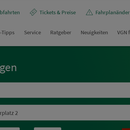
bfahrten
Tickets & Preise
Fahr­plan­ände
t-Tipps
Service
Rat­ge­ber
Neuigkeiten
VGN f
ngen