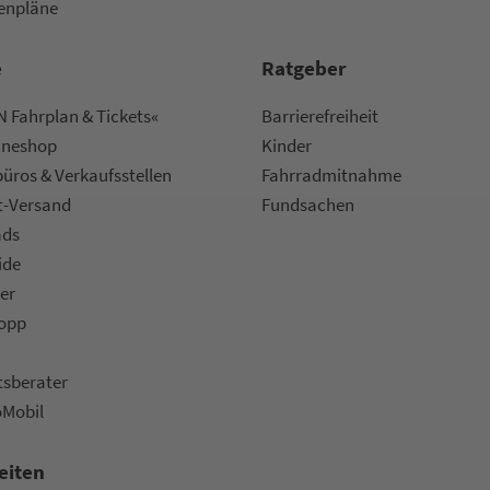
nen­plä­ne
e
Rat­ge­ber
 Fahrplan & Tickets«
Bar­ri­e­re­frei­heit
ine­shop
Kinder
ü­ros & Ver­kaufs­stel­len
Fahr­rad­mit­nah­me
t-Versand
Fund­sachen
ads
ide
er
topp
ts­be­ra­ter
oMobil
eiten