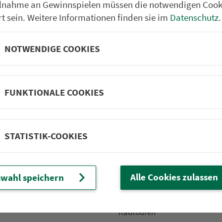
ilnahme an Gewinnspielen müssen die notwendigen Cook
rt sein. Weitere Informationen finden sie im
Datenschutz
.
NOTWENDIGE COOKIES
Partner im VGN
um Nürn­berg
ehrs­un­ter­neh­men. 1.100 Linien.
FUNKTIONALE COOKIES
 Fahrpläne
Frei­zeit-Tipps
STATISTIK-COOKIES
ahr­plä­ne
Städtetouren
fahr­plä­ne
Bonusziele
ang­fahr­plä­ne
Wandern
Alle Cookies zulassen
wahl speichern
etze
Frei­zeit­li­ni­en
m­mel­taxi
Genusstouren
Radtouren