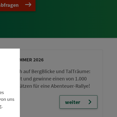
abfragen
VGN-SOMMER 2026
Freu dich auf BergBlicke und TalTräume:
Mach mit und gewinne einen von 1.000
Team-Plätzen für eine Abenteuer-Rallye!
es
von uns
weiter
g.