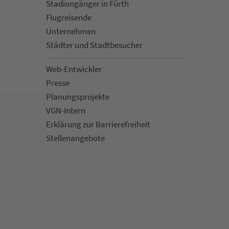
Sta­di­on­gän­ger in Fürth
Flug­rei­sen­de
Un­ter­neh­men
Städter und Stadt­be­su­cher
Web-Entwickler
Presse
Pla­nungs­pro­jekte
VGN-Intern
Erklärung zur Bar­ri­e­re­frei­heit
Stellenan­ge­bote