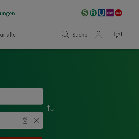
­rungen
ür alle
Suche
mein_VGN