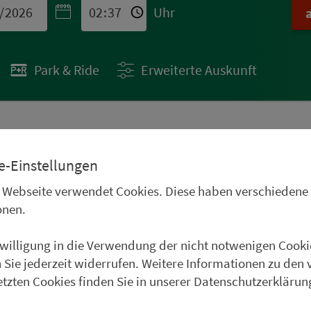
Uhr
Park & Ride
Erweiterte Auskunft
 STÄDTETIPPS
e-Einstellungen
uren im Oberpfälzer
 Webseite verwendet Cookies. Diese haben verschiedene
Frankenwald, im
onen.
und im Weinparadies
nwilligung in die Verwendung der nicht notwenigen Cooki
uer Städtetipp in Roth.
 Sie jederzeit widerrufen. Weitere Informationen zu den 
etzten Cookies finden Sie in unserer Datenschutzerklärun
weiter