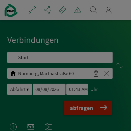
Navigation überspringen
mein_VGN
Ver­bin­dungen
Uhr
▼
abfragen