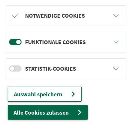
Freu dich auf BergBlicke und TalTräume:
NOTWENDIGE COOKIES
Mach mit und gewinne einen von 1.000
Team-Plätzen für eine Abenteuer-Rallye!
FUNKTIONALE COOKIES
weiter
STATISTIK-COOKIES
Ver­kehrs­ver­bund Groß­raum
Nürn­berg
Auswahl speichern
22.000 Qua­drat­ki­lo­me­ter. 130 Ver­kehrs­un­
ter­neh­men. 1.100 Linien. Eine Fahr­kar­te.
Alle Cookies zulassen