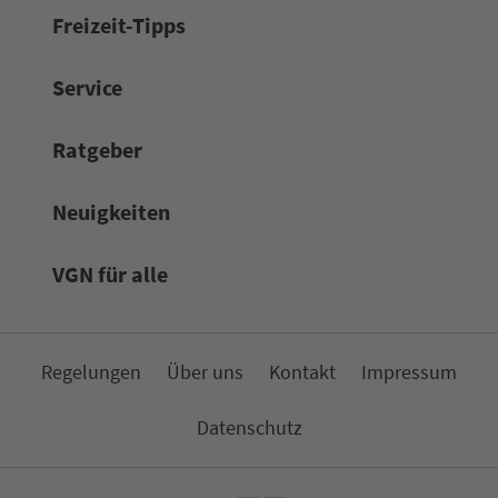
Frei­zeit-Tipps
Service
Rat­ge­ber
Neuigkeiten
VGN für alle
Re­ge­lungen
Über uns
Kon­takt
Impressum
Da­ten­schutz