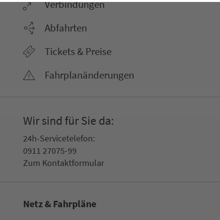
Ver­bin­dungen
Abfahrten
Tickets & Preise
Fahr­plan­ände­rungen
Wir sind für Sie da:
24h-Ser­vice­te­le­fon:
0911 27075-99
Zum Kon­taktformular
Netz & Fahrpläne