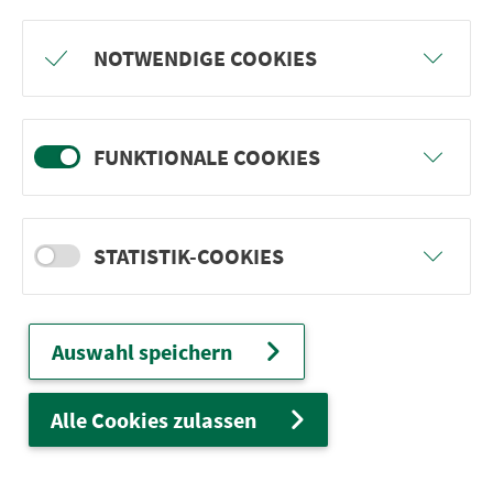
Freu dich auf BergBlicke und TalTräume:
NOTWENDIGE COOKIES
Mach mit und gewinne einen von 1.000
Team-Plätzen für eine Abenteuer-Rallye!
FUNKTIONALE COOKIES
weiter
STATISTIK-COOKIES
Ver­kehrs­ver­bund Groß­raum
Nürn­berg
Auswahl speichern
22.000 Qua­drat­ki­lo­me­ter. 130 Ver­kehrs­un­
ter­neh­men. 1.100 Linien. Eine Fahr­kar­te.
Alle Cookies zulassen