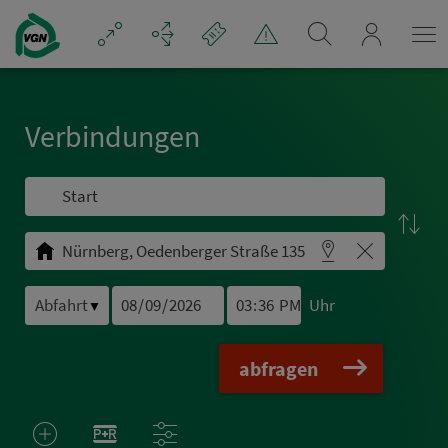
Navigation überspringen
mein_VGN
Ver­bin­dungen
Uhr
▼
abfragen