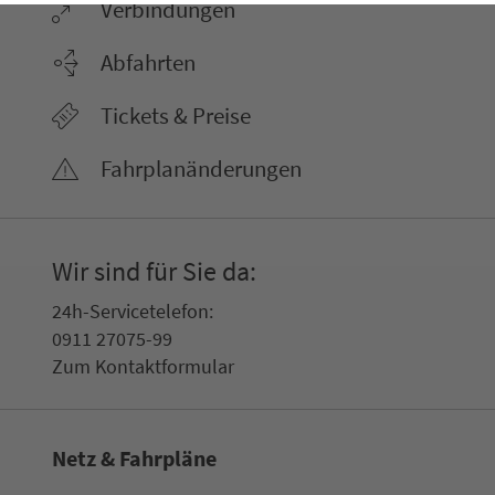
Ver­bin­dungen
Abfahrten
Tickets & Preise
Fahr­plan­ände­rungen
Wir sind für Sie da:
24h-Ser­vice­te­le­fon:
0911 27075-99
Zum Kon­taktformular
Netz & Fahrpläne