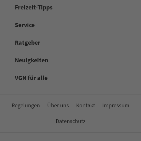
Frei­zeit-Tipps
Service
Rat­ge­ber
Neuigkeiten
VGN für alle
Re­ge­lungen
Über uns
Kon­takt
Impressum
Da­ten­schutz