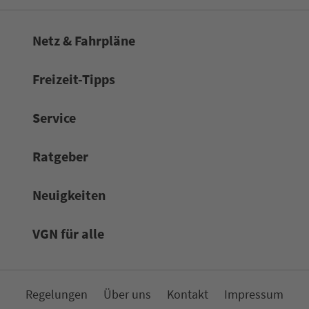
Netz & Fahrpläne
Frei­zeit-Tipps
Service
Rat­ge­ber
Neuigkeiten
VGN für alle
Re­ge­lungen
Über uns
Kon­takt
Impressum