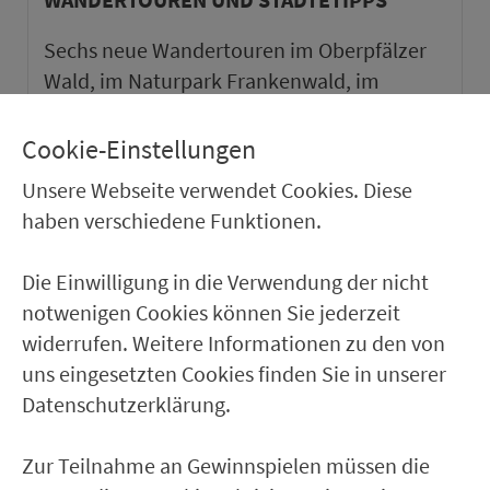
Sechs neue Wandertouren im Oberpfälzer
Wald, im Naturpark Frankenwald, im
Naturpark Haßberge und im Weinparadies
Franken sowie ein neuer Städtetipp in Roth.
Cookie-Einstellungen
Unsere Webseite verwendet Cookies. Diese
weiter
haben verschiedene Funktionen.
Die Einwilligung in die Verwendung der nicht
notwenigen Cookies können Sie jederzeit
widerrufen. Weitere Informationen zu den von
uns eingesetzten Cookies finden Sie in unserer
Datenschutzerklärung.
Zur Teilnahme an Gewinnspielen müssen die