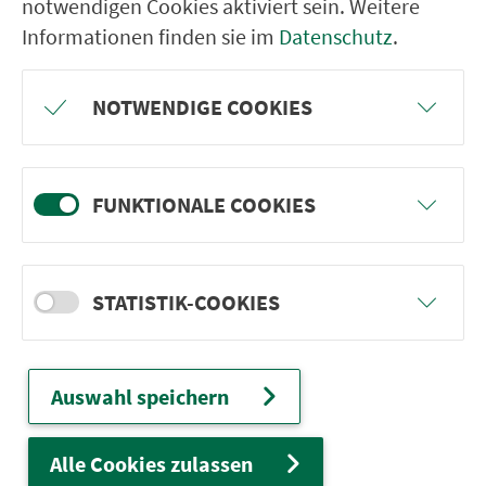
notwendigen Cookies aktiviert sein. Weitere
Informationen finden sie im
Datenschutz
.
VGN-SOMMER 2026
NOTWENDIGE COOKIES
Freu dich auf BergBlicke und TalTräume:
Mach mit und gewinne einen von 1.000
Team-Plätzen für eine Abenteuer-Rallye!
FUNKTIONALE COOKIES
weiter
STATISTIK-COOKIES
Auswahl speichern
Ver­kehrs­ver­bund Groß­raum
Nürn­berg
Alle Cookies zulassen
22.000 Qua­drat­ki­lo­me­ter. 130 Ver­kehrs­un­