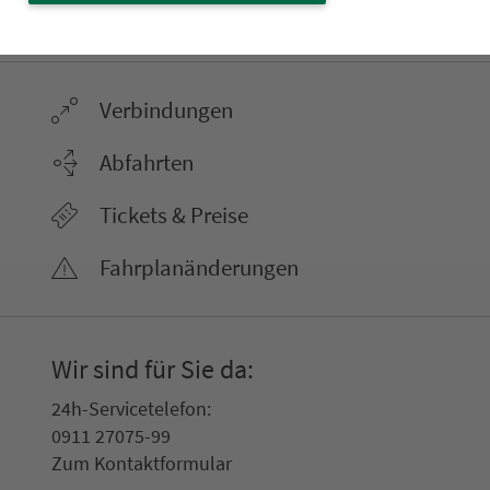
ter­neh­men. 1.100 Linien. Eine Fahr­kar­te.
Ver­bin­dungen
Abfahrten
Tickets & Preise
Fahr­plan­ände­rungen
Wir sind für Sie da:
24h-Ser­vice­te­le­fon:
0911 27075-99
Zum Kon­taktformular