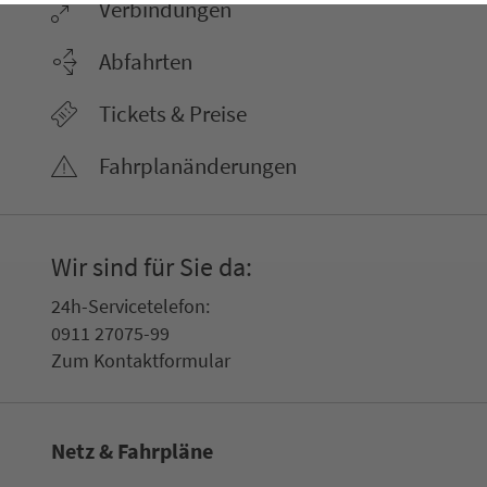
Ver­bin­dungen
Abfahrten
Tickets & Preise
Fahr­plan­ände­rungen
Wir sind für Sie da:
24h-Ser­vice­te­le­fon:
0911 27075-99
Zum Kon­taktformular
Netz & Fahrpläne