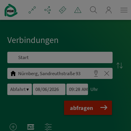
Navigation überspringen
mein_VGN
Ver­bin­dungen
Uhr
▼
abfragen