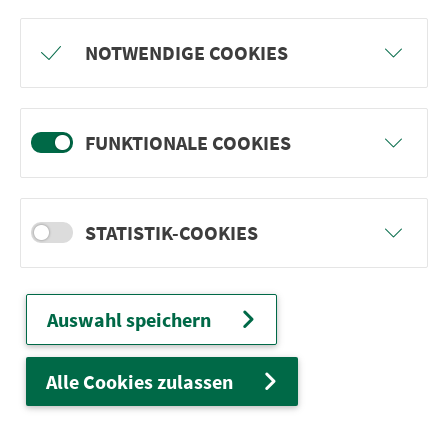
Freu dich auf BergBlicke und TalTräume:
NOTWENDIGE COOKIES
Mach mit und gewinne einen von 1.000
Team-Plätzen für eine Abenteuer-Rallye!
FUNKTIONALE COOKIES
weiter
STATISTIK-COOKIES
Ver­kehrs­ver­bund Groß­raum
Nürn­berg
Auswahl speichern
22.000 Qua­drat­ki­lo­me­ter. 130 Ver­kehrs­un­
ter­neh­men. 1.100 Linien. Eine Fahr­kar­te.
Alle Cookies zulassen