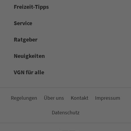
Frei­zeit-Tipps
Service
Rat­ge­ber
Neuigkeiten
VGN für alle
Re­ge­lungen
Über uns
Kon­takt
Impressum
Da­ten­schutz