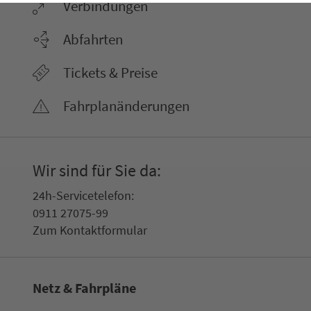
Ver­bin­dungen
Abfahrten
Tickets & Preise
Fahr­plan­ände­rungen
Wir sind für Sie da:
24h-Ser­vice­te­le­fon:
0911 27075-99
Zum Kon­taktformular
Netz & Fahrpläne