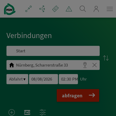
Navigation überspringen
mein_VGN
Ver­bin­dungen
Uhr
▼
abfragen