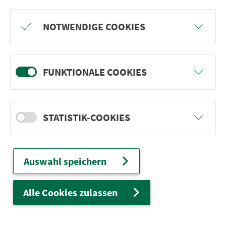
Freu dich auf BergBlicke und TalTräume:
NOTWENDIGE COOKIES
Mach mit und gewinne einen von 1.000
Team-Plätzen für eine Abenteuer-Rallye!
FUNKTIONALE COOKIES
weiter
STATISTIK-COOKIES
Ver­kehrs­ver­bund Groß­raum
Nürn­berg
Auswahl speichern
22.000 Qua­drat­ki­lo­me­ter. 130 Ver­kehrs­un­
ter­neh­men. 1.100 Linien. Eine Fahr­kar­te.
Alle Cookies zulassen