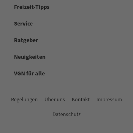
Frei­zeit-Tipps
Service
Rat­ge­ber
Neuigkeiten
VGN für alle
Re­ge­lungen
Über uns
Kon­takt
Impressum
Da­ten­schutz