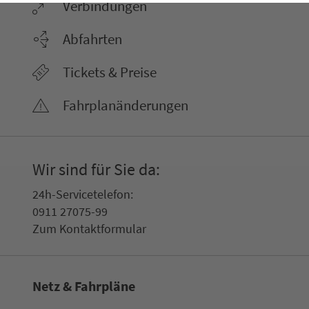
Ver­bin­dungen
Abfahrten
Tickets & Preise
Fahr­plan­ände­rungen
Wir sind für Sie da:
24h-Ser­vice­te­le­fon:
0911 27075-99
Zum Kon­taktformular
Netz & Fahrpläne