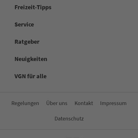
Frei­zeit-Tipps
Service
Rat­ge­ber
Neuigkeiten
VGN für alle
Re­ge­lungen
Über uns
Kon­takt
Impressum
Da­ten­schutz