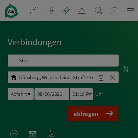
Navigation überspringen
mein_VGN
Ver­bin­dungen
Uhr
▼
abfragen