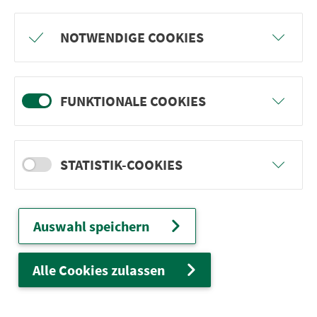
Freu dich auf BergBlicke und TalTräume:
NOTWENDIGE COOKIES
Mach mit und gewinne einen von 1.000
Team-Plätzen für eine Abenteuer-Rallye!
FUNKTIONALE COOKIES
weiter
STATISTIK-COOKIES
Ver­kehrs­ver­bund Groß­raum
Nürn­berg
Auswahl speichern
22.000 Qua­drat­ki­lo­me­ter. 130 Ver­kehrs­un­
ter­neh­men. 1.100 Linien. Eine Fahr­kar­te.
Alle Cookies zulassen