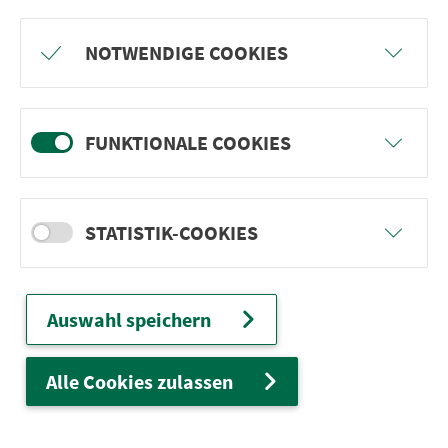
Freu dich auf BergBlicke und TalTräume:
NOTWENDIGE COOKIES
Mach mit und gewinne einen von 1.000
Team-Plätzen für eine Abenteuer-Rallye!
FUNKTIONALE COOKIES
weiter
STATISTIK-COOKIES
Ver­kehrs­ver­bund Groß­raum
Nürn­berg
Auswahl speichern
22.000 Qua­drat­ki­lo­me­ter. 130 Ver­kehrs­un­
ter­neh­men. 1.100 Linien. Eine Fahr­kar­te.
Alle Cookies zulassen