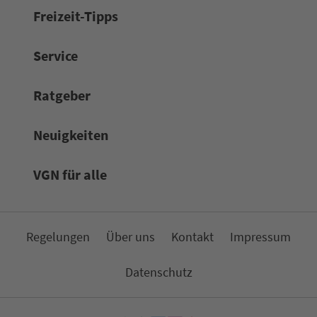
Frei­zeit-Tipps
Service
Rat­ge­ber
Neuigkeiten
VGN für alle
Re­ge­lungen
Über uns
Kon­takt
Impressum
Da­ten­schutz