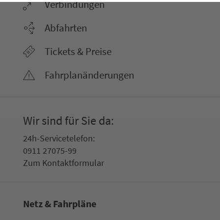
Ver­bin­dungen
Abfahrten
Tickets & Preise
Fahr­plan­ände­rungen
Wir sind für Sie da:
24h-Ser­vice­te­le­fon:
0911 27075-99
Zum Kon­taktformular
Netz & Fahrpläne