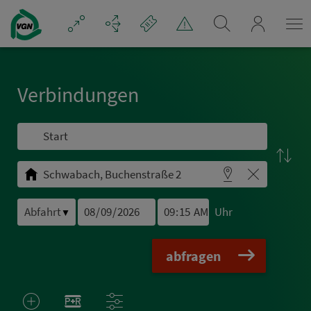
Navigation überspringen
mein_VGN
Ver­bin­dungen
Uhr
▼
abfragen