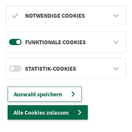
Freu dich auf BergBlicke und TalTräume:
NOTWENDIGE COOKIES
Mach mit und gewinne einen von 1.000
Team-Plätzen für eine Abenteuer-Rallye!
FUNKTIONALE COOKIES
weiter
STATISTIK-COOKIES
Ver­kehrs­ver­bund Groß­raum
Nürn­berg
Auswahl speichern
22.000 Qua­drat­ki­lo­me­ter. 130 Ver­kehrs­un­
ter­neh­men. 1.100 Linien. Eine Fahr­kar­te.
Alle Cookies zulassen