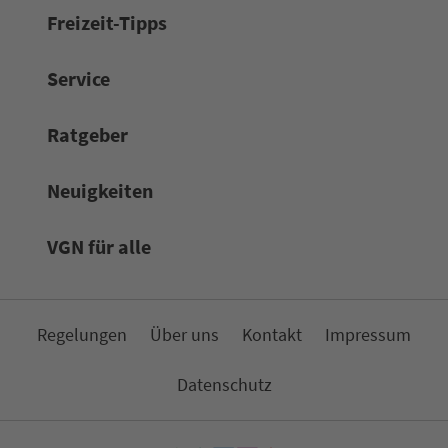
Frei­zeit-Tipps
Service
Rat­ge­ber
Neuigkeiten
VGN für alle
Re­ge­lungen
Über uns
Kon­takt
Impressum
Da­ten­schutz