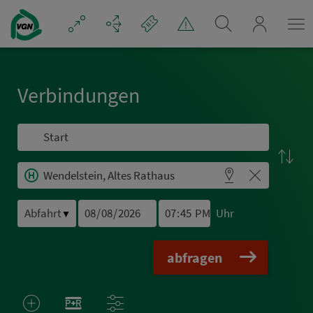
Navigation überspringen
mein_VGN
Ver­bin­dungen
Uhr
▼
abfragen