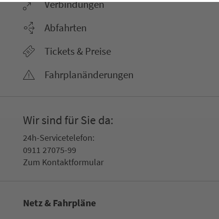
Ver­bin­dungen
Abfahrten
Tickets & Preise
Fahr­plan­ände­rungen
Wir sind für Sie da:
24h-Ser­vice­te­le­fon:
0911 27075-99
Zum Kon­taktformular
Netz & Fahrpläne