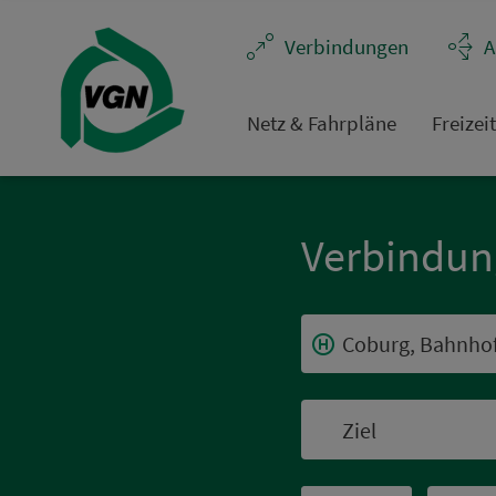
Navigation überspringen
Ver­bin­dungen
A
Netz & Fahrpläne
Frei­zei
Ver­bin­du