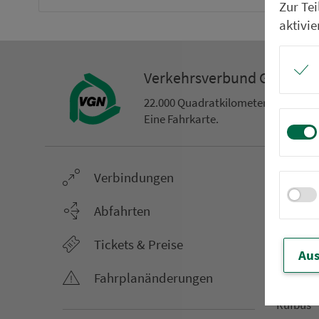
Zur Te
aktivie
Ver­kehrs­ver­bund Groß­ra
22.000 Qua­drat­ki­lo­me­ter. 130 Ver­k
Eine Fahr­kar­te.
Ver­bin­dungen
Netz &
Li­ni­en­f
Abfahrten
Aus­hang­
Tickets & Preise
AST-Aus­h
Aus
Li­ni­en­n
Fahr­plan­ände­rungen
An­ruf­sa
Rufbus