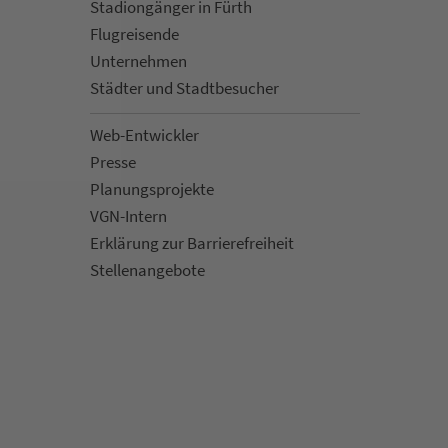
Sta­di­on­gän­ger in Fürth
Flug­rei­sen­de
Un­ter­neh­men
Städter und Stadt­be­su­cher
Web-Entwickler
Presse
Pla­nungs­pro­jekte
VGN-Intern
Erklärung zur Bar­ri­e­re­frei­heit
Stellenan­ge­bote