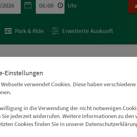
Uhr
Park & Ride
Erweiterte Auskunft
 STÄDTETIPPS
e-Einstellungen
uren im Oberpfälzer
 Webseite verwendet Cookies. Diese haben verschiedene
Frankenwald, im
onen.
und im Weinparadies
nwilligung in die Verwendung der nicht notwenigen Cooki
uer Städtetipp in Roth.
 Sie jederzeit widerrufen. Weitere Informationen zu den 
etzten Cookies finden Sie in unserer Datenschutzerklärun
weiter