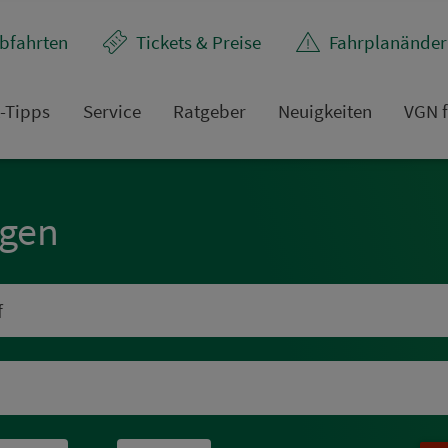
bfahrten
Tickets & Preise
Fahr­plan­ände
t-Tipps
Service
Rat­ge­ber
Neuigkeiten
VGN f
ngen