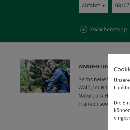
▼
Zwischenstopp
WANDERTOUREN UND
Cooki
Sechs neue Wanderto
Unsere
Wald, im Naturpark 
Funkti
Naturpark Haßberge 
Die Ei
Franken sowie ein ne
können
einges