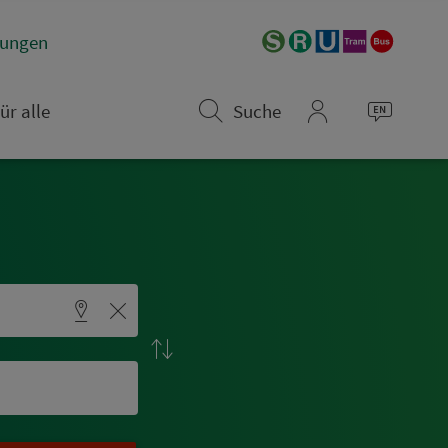
­rungen
ür alle
Suche
mein_VGN