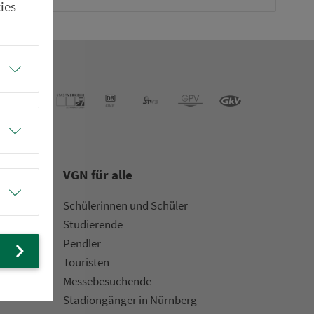
ies
VGN für alle
Schülerinnen und Schüler
Stu­die­rende
Pendler
Touristen
Mes­se­be­suchende
Sta­di­on­gän­ger in Nürn­berg