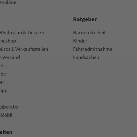
nen­plä­ne
e
Rat­ge­ber
 Fahrplan & Tickets«
Bar­ri­e­re­frei­heit
ine­shop
Kinder
ü­ros & Ver­kaufs­stel­len
Fahr­rad­mit­nah­me
t-Versand
Fund­sachen
ads
ide
er
topp
ts­be­ra­ter
oMobil
eiten