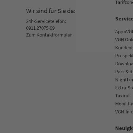
Ta­rif­zo­
Wir sind für Sie da:
Servic
24h-Ser­vice­te­le­fon:
0911 27075-99
App »VGN
Zum Kon­taktformular
VGN On­l
Kun­den­b
Prospek
Downlo
Park & R
NightLin
Extra-S
Taxiruf
Mo­bi­li­tä
VGN-Inf
Neuigk