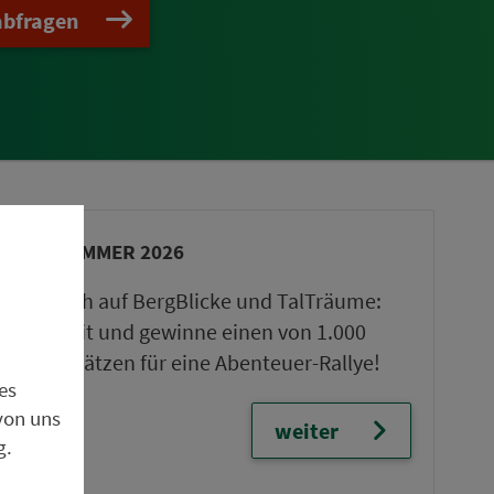
abfragen
VGN-SOMMER 2026
Freu dich auf BergBlicke und TalTräume:
Mach mit und gewinne einen von 1.000
Team-Plätzen für eine Abenteuer-Rallye!
es
von uns
weiter
g.