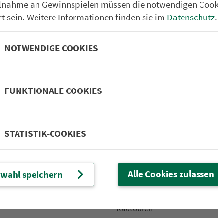
ilnahme an Gewinnspielen müssen die notwendigen Cook
rt sein. Weitere Informationen finden sie im
Datenschutz
.
NOTWENDIGE COOKIES
Partner im VGN
um Nürn­berg
ehrs­un­ter­neh­men. 1.100 Linien.
FUNKTIONALE COOKIES
 Fahrpläne
Frei­zeit-Tipps
STATISTIK-COOKIES
ahr­plä­ne
Städtetouren
fahr­plä­ne
Bonusziele
ang­fahr­plä­ne
Wandern
Alle Cookies zulassen
wahl speichern
etze
Frei­zeit­li­ni­en
m­mel­taxi
Genusstouren
Radtouren