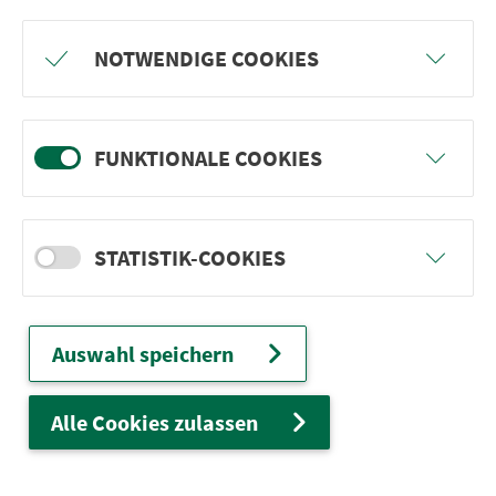
Freu dich auf BergBlicke und TalTräume:
NOTWENDIGE COOKIES
Mach mit und gewinne einen von 1.000
Team-Plätzen für eine Abenteuer-Rallye!
FUNKTIONALE COOKIES
weiter
STATISTIK-COOKIES
Ver­kehrs­ver­bund Groß­raum
Nürn­berg
Auswahl speichern
22.000 Qua­drat­ki­lo­me­ter. 130 Ver­kehrs­un­
ter­neh­men. 1.100 Linien. Eine Fahr­kar­te.
Alle Cookies zulassen