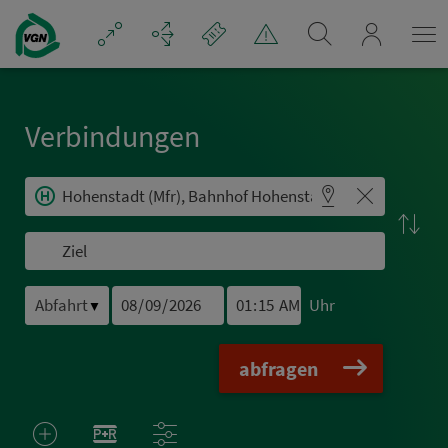
Navigation überspringen
mein_VGN
Ver­bin­dungen
Uhr
▼
abfragen