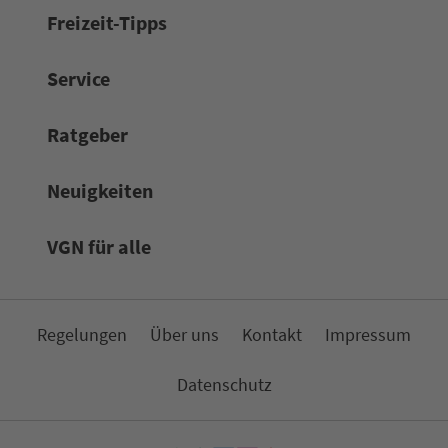
Frei­zeit-Tipps
Service
Rat­ge­ber
Neuigkeiten
VGN für alle
Re­ge­lungen
Über uns
Kon­takt
Impressum
Da­ten­schutz