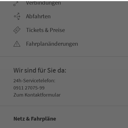
Ver­bin­dungen
Abfahrten
Tickets & Preise
Fahr­plan­ände­rungen
Wir sind für Sie da:
24h-Ser­vice­te­le­fon:
0911 27075-99
Zum Kon­taktformular
Netz & Fahrpläne