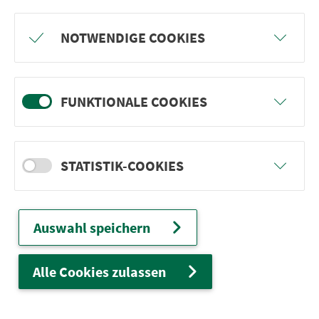
Freu dich auf BergBlicke und TalTräume:
NOTWENDIGE COOKIES
Mach mit und gewinne einen von 1.000
Team-Plätzen für eine Abenteuer-Rallye!
FUNKTIONALE COOKIES
weiter
STATISTIK-COOKIES
Ver­kehrs­ver­bund Groß­raum
Nürn­berg
Auswahl speichern
22.000 Qua­drat­ki­lo­me­ter. 130 Ver­kehrs­un­
ter­neh­men. 1.100 Linien. Eine Fahr­kar­te.
Alle Cookies zulassen