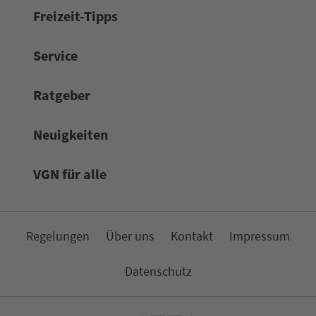
Frei­zeit-Tipps
Service
Rat­ge­ber
Neuigkeiten
VGN für alle
Re­ge­lungen
Über uns
Kon­takt
Impressum
Da­ten­schutz