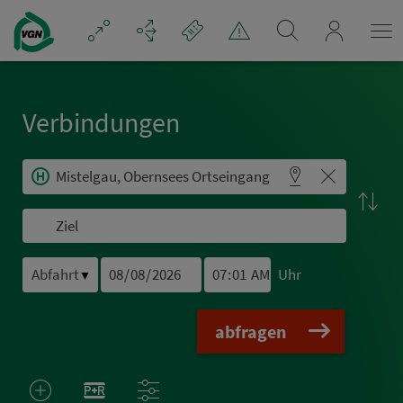
Navigation überspringen
mein_VGN
Ver­bin­dungen
Uhr
▼
abfragen