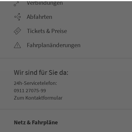
Ver­bin­dungen
Abfahrten
Tickets & Preise
Fahr­plan­ände­rungen
Wir sind für Sie da:
24h-Ser­vice­te­le­fon:
0911 27075-99
Zum Kon­taktformular
Netz & Fahrpläne