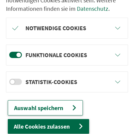
notwendigen Cookies aktiviert sein. Weitere
Informationen finden sie im
Datenschutz
.
VGN-SOMMER 2026
NOTWENDIGE COOKIES
Freu dich auf BergBlicke und TalTräume:
Mach mit und gewinne einen von 1.000
Team-Plätzen für eine Abenteuer-Rallye!
FUNKTIONALE COOKIES
weiter
STATISTIK-COOKIES
Auswahl speichern
Ver­kehrs­ver­bund Groß­raum
Nürn­berg
Alle Cookies zulassen
22.000 Qua­drat­ki­lo­me­ter. 130 Ver­kehrs­un­