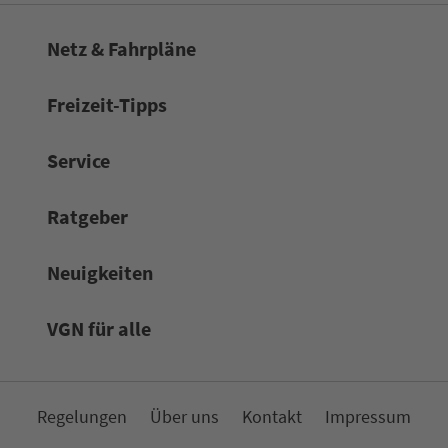
Netz & Fahrpläne
Frei­zeit-Tipps
Service
Rat­ge­ber
Neuigkeiten
VGN für alle
Re­ge­lungen
Über uns
Kon­takt
Impressum