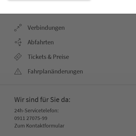
ter­neh­men. 1.100 Linien. Eine Fahr­kar­te.
Ver­bin­dungen
Abfahrten
Tickets & Preise
Fahr­plan­ände­rungen
Wir sind für Sie da:
24h-Ser­vice­te­le­fon:
0911 27075-99
Zum Kon­taktformular