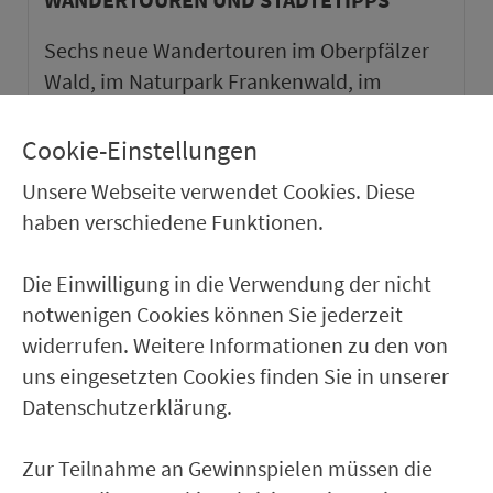
Sechs neue Wandertouren im Oberpfälzer
Wald, im Naturpark Frankenwald, im
Naturpark Haßberge und im Weinparadies
Franken sowie ein neuer Städtetipp in Roth.
Cookie-Einstellungen
Unsere Webseite verwendet Cookies. Diese
weiter
haben verschiedene Funktionen.
Die Einwilligung in die Verwendung der nicht
notwenigen Cookies können Sie jederzeit
widerrufen. Weitere Informationen zu den von
uns eingesetzten Cookies finden Sie in unserer
Datenschutzerklärung.
Zur Teilnahme an Gewinnspielen müssen die