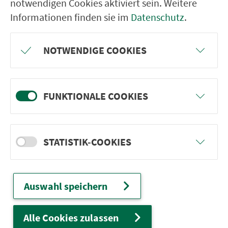
notwendigen Cookies aktiviert sein. Weitere
Informationen finden sie im
Datenschutz
.
VGN-SOMMER 2026
NOTWENDIGE COOKIES
Freu dich auf BergBlicke und TalTräume:
Mach mit und gewinne einen von 1.000
Team-Plätzen für eine Abenteuer-Rallye!
FUNKTIONALE COOKIES
weiter
STATISTIK-COOKIES
Auswahl speichern
Ver­kehrs­ver­bund Groß­raum
Nürn­berg
Alle Cookies zulassen
22.000 Qua­drat­ki­lo­me­ter. 130 Ver­kehrs­un­