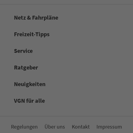
Netz & Fahrpläne
Frei­zeit-Tipps
Service
Rat­ge­ber
Neuigkeiten
VGN für alle
Re­ge­lungen
Über uns
Kon­takt
Impressum