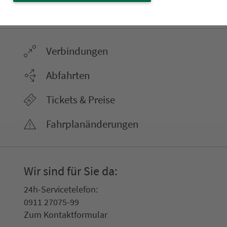
ter­neh­men. 1.100 Linien. Eine Fahr­kar­te.
Ver­bin­dungen
Abfahrten
Tickets & Preise
Fahr­plan­ände­rungen
Wir sind für Sie da:
24h-Ser­vice­te­le­fon:
0911 27075-99
Zum Kon­taktformular