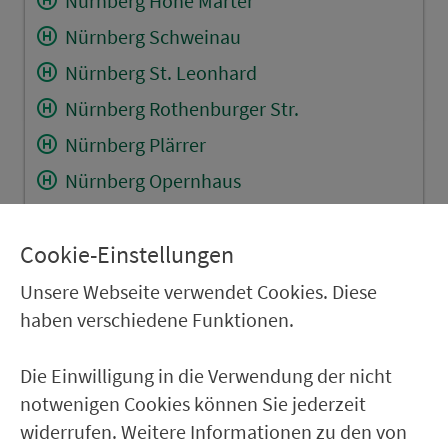
Nürnberg Hohe Marter
Nürnberg Schweinau
Nürnberg St. Leonhard
Nürnberg Rothenburger Str.
Nürnberg Plärrer
Nürnberg Opernhaus
Nürnberg Hbf
Cookie-Einstellungen
Nürnberg Wöhrder Wiese
Nürnberg Rathenauplatz
Unsere Webseite verwendet Cookies. Diese
haben verschiedene Funktionen.
Nürnberg Rennweg
Nürnberg Schoppershof
Die Einwilligung in die Verwendung der nicht
Nürnberg, Nordostbahnhof
notwenigen Cookies können Sie jederzeit
widerrufen. Weitere Informationen zu den von
Nürnberg Herrnhütte