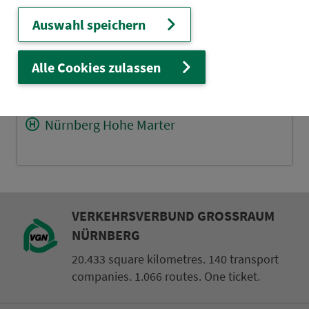
Nürnberg Opernhaus
Auswahl speichern
Nürnberg Plärrer
Nürnberg Rothenburger Str.
Alle Cookies zulassen
Nürnberg St. Leonhard
Nürnberg Schweinau
Nürnberg Hohe Marter
VER­KEHRS­VER­BUND GROSS­RAUM N
ÜRN­BERG
20.433 square kilometres. 140 transport
companies. 1.066 routes. One ticket.