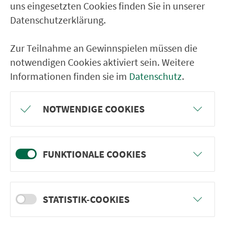
uns eingesetzten Cookies finden Sie in unserer
Nürnberg Ziegelstein
Datenschutzerklärung.
RETURN JOURNEY
Zur Teilnahme an Gewinnspielen müssen die
notwendigen Cookies aktiviert sein. Weitere
Nürnberg Flughafen
Informationen finden sie im
Datenschutz
.
Nürnberg Ziegelstein
Nürnberg Herrnhütte
NOTWENDIGE COOKIES
Nürnberg, Nordostbahnhof
Nürnberg Schoppershof
Nürnberg Rennweg
FUNKTIONALE COOKIES
Nürnberg Rathenauplatz
Nürnberg Wöhrder Wiese
STATISTIK-COOKIES
Nürnberg Hbf