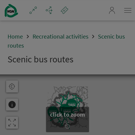
Navigation überspringen
mein_VGN
Home
Recreational activities
Scenic bus
routes
Scenic bus routes
click to zoom