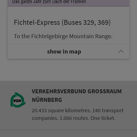
Fichtel-Express (Buses 329, 369)
To the Fich­tel­ge­bir­ge Mountain Range.
show in map
VER­KEHRS­VER­BUND GROSS­RAUM N
ÜRN­BERG
20.433 square kilometres. 140 transport
companies. 1.066 routes. One ticket.