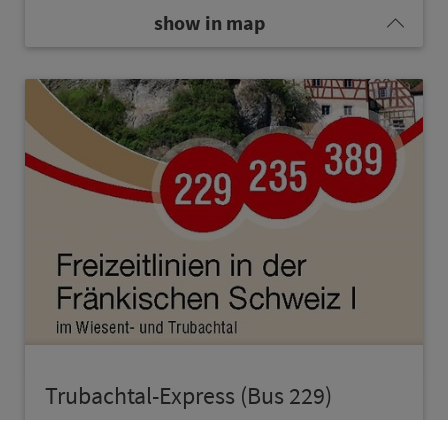
show in map
Trubachtal-Express (Bus 229)
Enjoy a beautiful hiking area. Bus connects