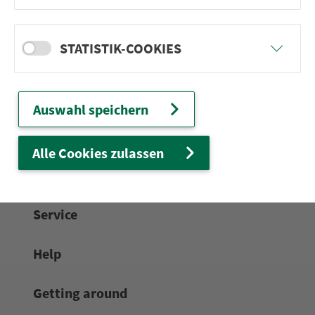
24/7 service line:
0911 27075-99
STATISTIK-COOKIES
Email:
info@vgn.de
Get in contact
Auswahl speichern
Maps & Timetables
Alle Cookies zulassen
Recreational activities
Service
Help
Getting around