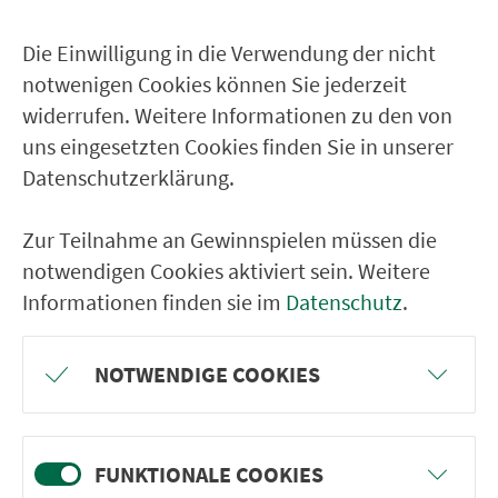
Die Einwilligung in die Verwendung der nicht
notwenigen Cookies können Sie jederzeit
widerrufen. Weitere Informationen zu den von
VER­KEHRS­VER­BUND GROSS­RAUM N
uns eingesetzten Cookies finden Sie in unserer
ÜRN­BERG
Datenschutzerklärung.
20.433 square kilometres. 140 transport
companies. 1.066 routes. One ticket.
Zur Teilnahme an Gewinnspielen müssen die
notwendigen Cookies aktiviert sein. Weitere
Informationen finden sie im
Datenschutz
.
Journey Planner
Departures
NOTWENDIGE COOKIES
Tickets & Fares
FUNKTIONALE COOKIES
WE ARE HERE FOR YOU: