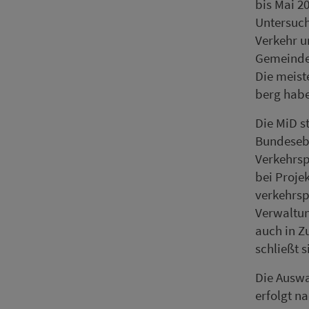
bis Mai 2
Untersuch
Verkehr un
Ge­mein­de
Die meist
berg habe
Die MiD st
Bundesebe
Ver­kehrs
bei Projek
ver­kehrs
Ver­wal­t
auch in Zu
schließt s
Die Auswa
erfolgt na