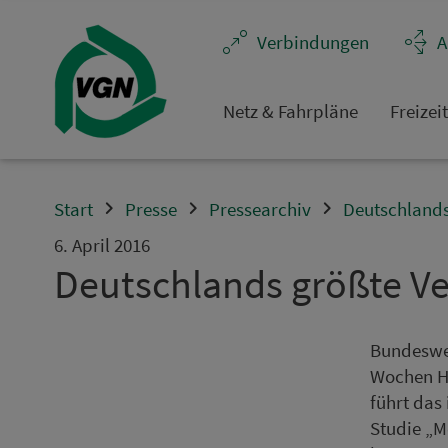
Navigation überspringen
Ver­bin­dungen
A
Netz & Fahrpläne
Frei­zei
Start
Presse
Pressearchiv
Deutschlands
6. April 2016
Deutschlands größte Ver­
Bundeswe
Wochen Hau
führt das
Studie „M