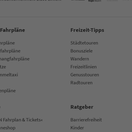
 Fahrpläne
Frei­zeit-Tipps
ahr­plä­ne
Städtetouren
fahr­plä­ne
Bonusziele
ang­fahr­plä­ne
Wandern
etze
Frei­zeit­li­ni­en
m­mel­taxi
Genusstouren
Radtouren
nen­plä­ne
e
Rat­ge­ber
 Fahrplan & Tickets«
Bar­ri­e­re­frei­heit
ine­shop
Kinder