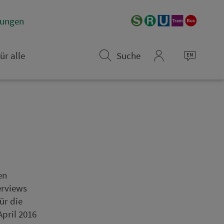
­rungen
ür alle
Suche
mein_VGN
en
terviews
ür die
April 2016