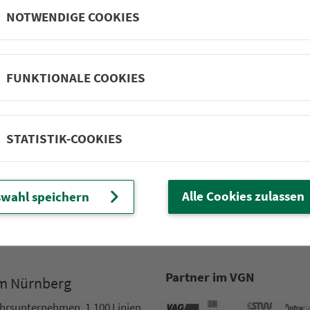
 Fürth
NOTWENDIGE COOKIES
s Kitzingen
 Lichten­fels
s Neumarkt i.d. OPf.
FUNKTIONALE COOKIES
s Neustadt-Aisch – Bad Windsheim
s Nürn­berger Land
s Roth
 Wei­ßen­burg – Gun­zen­hau­sen
STATISTIK-COOKIES
­bach
n­berg
hwabach
Alle Cookies zulassen
wahl speichern
in
Partner im VGN
um Nürn­berg
ehrs­un­ter­neh­men. 1.100 Linien.