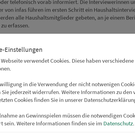
oder telefonisch vorab informiert. Die Interviewerinnen 
er von infas führen im ersten Schritt ein Haushaltsinterv
rden alle Haushaltsmitglieder gebeten, an je einem Ber
 zu erfassen.
undesministerium initiierte Studie unterliegt den strenge
stim­mungen für Umfrageforschung. Die Teilnahme ist frei
e-Einstellungen
ngaben der Befragten werden aus­schließ­lich anonymisie
 Webseite verwendet Cookies. Diese haben verschiedene
usführliche In­for­ma­ti­onen zur Studie sind auf der Webse
onen.
litaet-in-deutschland.de
zu finden.
nwilligung in die Verwendung der nicht notwenigen Cooki
 Sie jederzeit widerrufen. Weitere Informationen zu den 
efenden Untersuchungen beteiligen sich im VGN-Gebiet:
etzten Cookies finden Sie in unserer Datenschutzerklärun
s Anbach
s Bam­berg
ilnahme an Gewinnspielen müssen die notwendigen Cook
s Erlangen-Höchstadt
rt sein. Weitere Informationen finden sie im
Datenschutz
.
s Forch­heim