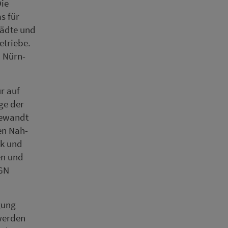
Die
s für
Städte und
etriebe.
m Nürn­
ur auf
ge der
gewandt
den Nah­
ik und
en und
VGN
gung
 werden