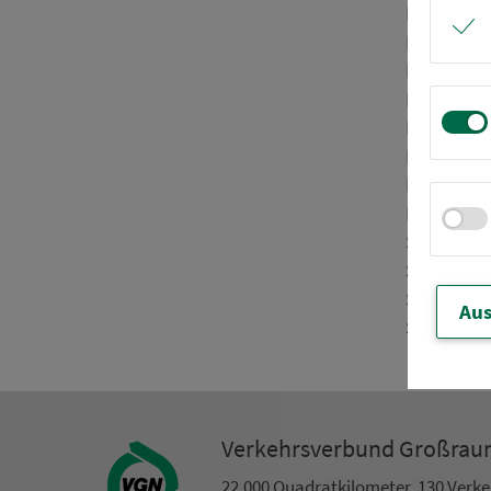
Land­kreis
Land­krei
Land­kreis
Land­krei
Land­krei
Land­krei
Land­krei
Land­kreis
Stadt Ans
Stadt Nür
Stadt Sc
Aus
Stadt Ste
Ver­kehrs­ver­bund Groß­ra
22.000 Qua­drat­ki­lo­me­ter. 130 Ver­k