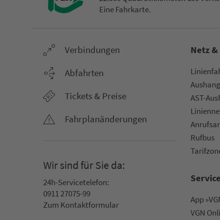
Eine Fahr­kar­te.
Ver­bin­dungen
Netz &
Li­ni­en­f
Abfahrten
Aus­hang­
Tickets & Preise
AST-Aus­h
Li­ni­en­n
Fahr­plan­ände­rungen
An­ruf­sa
Rufbus
Ta­rif­zo­
Wir sind für Sie da:
Servic
24h-Ser­vice­te­le­fon:
0911 27075-99
App »VGN
Zum Kon­taktformular
VGN On­l