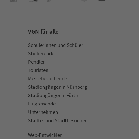
VGN für alle
Schülerinnen und Schüler
Stu­die­rende
Pendler
Touristen
Mes­se­be­suchende
Sta­di­on­gän­ger in Nürn­berg
Sta­di­on­gän­ger in Fürth
Flug­rei­sen­de
Un­ter­neh­men
Städter und Stadt­be­su­cher
Web-Entwickler