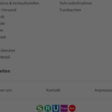
ü­ros & Ver­kaufs­stel­len
Fahr­rad­mit­nah­me
t-Versand
Fund­sachen
ads
ide
er
topp
ts­be­ra­ter
oMobil
eiten
ber uns
Kon­takt
Impressu