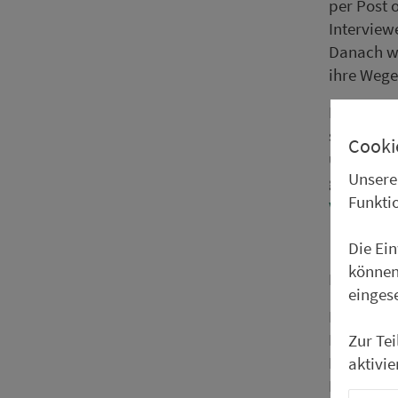
per Post 
Interview
Danach we
ihre Wege
Die vom B
schutzbe­
Cooki
und die A
Unsere
genutzt. A
Funkti
www.mobi
Die Ei
können
Mit verti
einges
Land­krei
Land­krei
Zur Te
Land­krei
aktivie
Land­krei