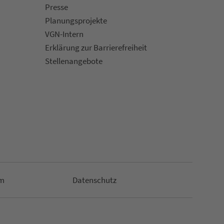
Presse
Pla­nungs­pro­jekte
VGN-Intern
Erklärung zur Bar­ri­e­re­frei­heit
Stellenan­ge­bote
m
Da­ten­schutz