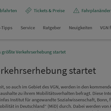
bfahrten
Tickets & Preise
Fahr­plan­ände
t-Tipps
Service
Rat­ge­ber
Neuigkeiten
VGN f
 größte Verkehrserhebung startet
kehrs­er­he­bung startet
it, so auch im Gebiet des VGN, werden in den kommend
shalte zu ihrem Mo­bi­li­tätsver­hal­ten befragt. Diese In
 infas Institut für angewandte Sozialwissenschaft, Bonn, f
o­bi­li­tät in Deutschland“ (MiD) durch. Dabei werden von 