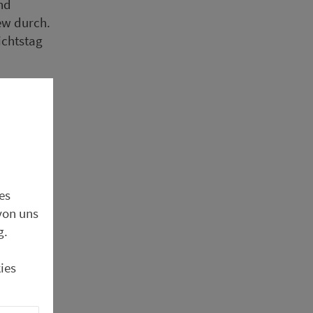
und
iew durch.
ichtstag
n Da­ten­
willig
rt
ite
es
von uns
g.
ies