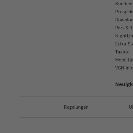
Kun­den­b
Prospek
Downlo
Park & R
NightLin
Extra-S
Taxiruf
Mo­bi­li­tä
VGN-Inf
Neuigk
Re­ge­lungen
Ü