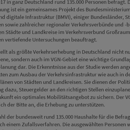
017 in ganz Deutschland rund 135.000 Per­so­nen befragt. 
ung ist ein ge­mein­sames Projekt des Bundesministerium
d digitale In­fra­struk­tur (BMVI), einiger Bundesländer, 
n sowie zahl­reicher regionaler Ver­kehrs­ver­bün­de und -b
en Städte und Land­kreise im Ver­kehrs­ver­bund Groß­rau
n vertiefende Untersuchungen beauftragt.
ellt als größte Ver­kehrs­er­he­bung in Deutschland nicht n
ne, sondern auch im VGN-Gebiet eine wichtige Grundla
­pla­nung dar. Die Erkenntnisse aus der Studie werden an
ten zum Ausbau der Ver­kehrs­­in­fra­struk­tur wie auch in 
plänen von Städten und Land­kreisen. Sie dienen der Polit
ung dazu, Steuergelder an den richtigen Stellen einzuplan
kunft ein optimales Mo­bi­li­täts­an­ge­bot zu sichern. Der 
ich der Bitte an, die Erhebung zu unterstützen.
hl der bundesweit rund 135.000 Haushalte für die Befra
ch einem Zufallsver­fah­ren. Die aus­ge­wählten Per­so­nen