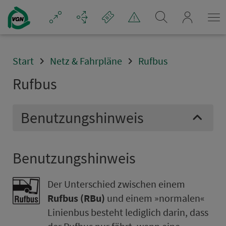
Navigation überspringen
mein_VGN
Start
Netz & Fahrpläne
Rufbus
Rufbus
Be­nut­zungshinweis
Be­nut­zungshinweis
Der Unterschied zwischen einem
Rufbus (RBu)
und einem »normalen«
Li­ni­en­bus besteht lediglich darin, dass