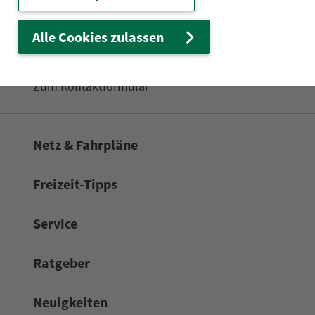
Wir sind für Sie da:
Alle Cookies zulassen
24h-Ser­vice­te­le­fon:
0911 27075-99
Zum Kon­taktformular
Netz & Fahrpläne
Frei­zeit-Tipps
Service
Rat­ge­ber
Neuigkeiten