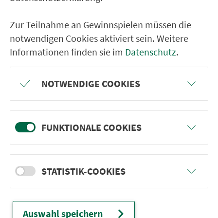
Zur Teilnahme an Gewinnspielen müssen die
Ver­kehrs­ver­bund Groß­raum
notwendigen Cookies aktiviert sein. Weitere
Nürn­berg
Informationen finden sie im
Datenschutz
.
22.000 Qua­drat­ki­lo­me­ter. 130 Ver­kehrs­un­
ter­neh­men. 1.100 Linien. Eine Fahr­kar­te.
NOTWENDIGE COOKIES
Ver­bin­dungen
FUNKTIONALE COOKIES
Abfahrten
Tickets & Preise
STATISTIK-COOKIES
Fahr­plan­ände­rungen
Auswahl speichern