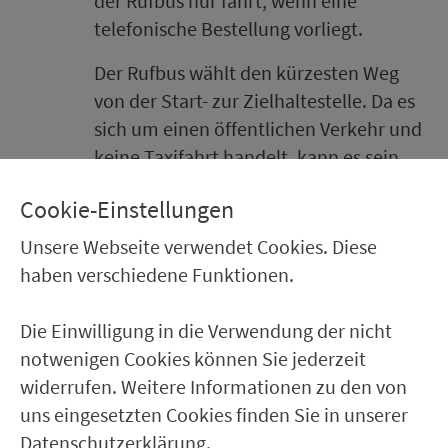
der Rufbus nur fährt, wenn eine
telefonische Be­stel­lung vorliegt.
Der Rufbus wählt den kürzesten Weg
von der Start- zur Zielhal­te­stel­le. Da es
sich um einen öf­fent­lichen Verkehr und
keine Taxifahrt handelt, kann es sein,
dass un­ter­wegs noch weitere Fahr­gäste
Cookie-Einstellungen
zusteigen.
Unsere Webseite verwendet Cookies. Diese
haben verschiedene Funktionen.
Region
Die Einwilligung in die Verwendung der nicht
Be­stel­lung
notwenigen Cookies können Sie jederzeit
widerrufen. Weitere Informationen zu den von
uns eingesetzten Cookies finden Sie in unserer
Preise
Datenschutzerklärung.