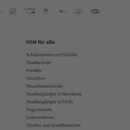
VGN für alle
Schülerinnen und Schüler
Stu­die­rende
Pendler
Touristen
Mes­se­be­suchende
Sta­di­on­gän­ger in Nürn­berg
Sta­di­on­gän­ger in Fürth
Flug­rei­sen­de
Un­ter­neh­men
Städter und Stadt­be­su­cher