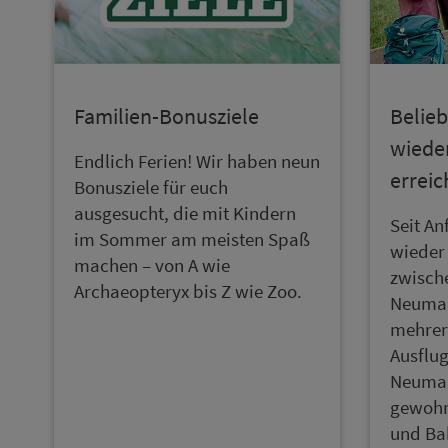
Familien-Bonusziele
Belie
wiede
Endlich Ferien! Wir haben neun
erreic
Bonusziele für euch
ausgesucht, die mit Kindern
Seit An
im Sommer am meisten Spaß
wieder
machen – von A wie
zwisch
Archaeopteryx bis Z wie Zoo.
Neumar
mehrer
Ausflug
Neumar
gewohn
und Ba