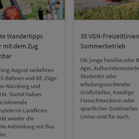
bte Wandertipps
35 VGN-Frei­zeit­li­ni­e
r mit dem Zug
Sommerbetrieb
hbar
Ob junge Familie oder B
Ager, kulturinteressierte
fang Au­gust ver­keh­ren
Studentin oder
 S-Bahnen und RE-Züge
erholungssuchender
en Nürn­berg und
Großstädter, trendige
kt. Damit haben
Feinschmeckerin oder
e lohnende
sportlicher Outdoorfan 
sziele im Land­kreis
Linien sind für euch.
kt wieder die
te An­bin­dung mit Bus
hn.