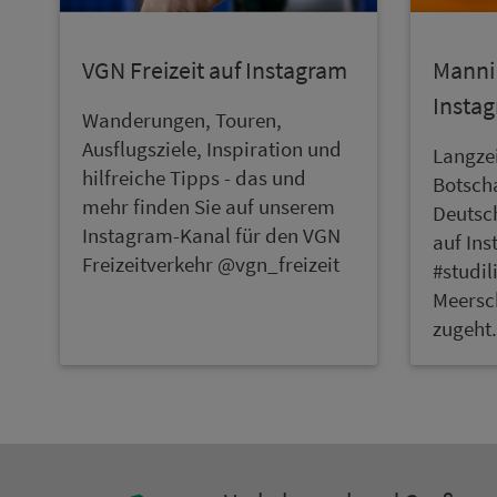
VGN Frei­zeit auf Instagram
Manni 
Instag
Wan­de­rungen, Touren,
Ausflugsziele, Inspiration und
Langzei
hilfreiche Tipps - das und
Botsch
mehr finden Sie auf unserem
Deutsch
Instagram-Kanal für den VGN
auf Ins
Frei­zeitverkehr @vgn_frei­zeit
#studil
Meersc
zugeht