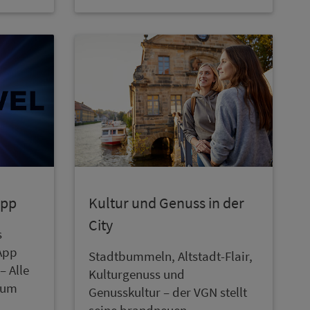
App
Kultur und Genuss in der
City
s
 App
Stadtbummeln, Alt­stadt-Flair,
– Alle
Kulturgenuss und
zum
Genusskultur – der VGN stellt
seine brandneuen