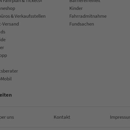
 Fahrplan & Tickets«
Bar­ri­e­re­frei­heit
ine­shop
Kinder
ü­ros & Ver­kaufs­stel­len
Fahr­rad­mit­nah­me
t-Versand
Fund­sachen
ads
ide
er
topp
ts­be­ra­ter
oMobil
eiten
ber uns
Kon­takt
Impressu