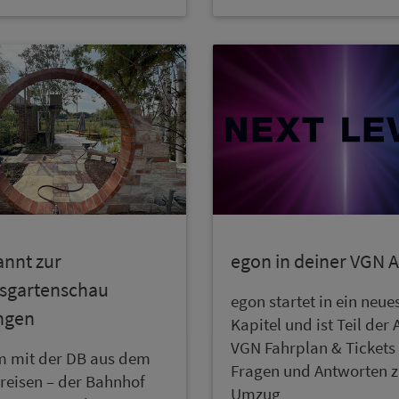
annt zur
egon in deiner VGN 
sgartenschau
egon startet in ein neue
ngen
Kapitel und ist Teil der
VGN Fahrplan & Tickets 
 mit der DB aus dem
Fragen und Antworten 
eisen – der Bahn­hof
Umzug