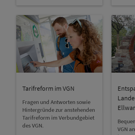
Tarifreform im VGN
Entsp
Lande
Fragen und Antworten sowie
Ellwa
Hintergründe zur anstehenden
Tarifreform im Ver­bund­ge­biet
Bequem
des VGN.
VGN anr