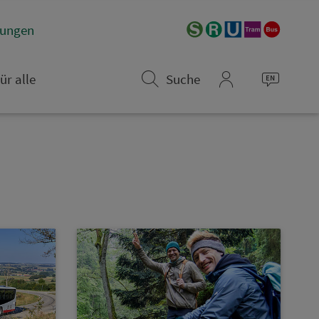
­rungen
ür alle
Suche
mein_VGN