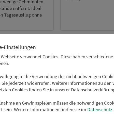
ur wenige Gehmi­nu­ten
ände entfernt. Ideal
en Tagesausflug ohne
e-Einstellungen
 Webseite verwendet Cookies. Diese haben verschiedene
onen.
nwilligung in die Verwendung der nicht notwenigen Cooki
 Sie jederzeit widerrufen. Weitere Informationen zu den 
etzten Cookies finden Sie in unserer Datenschutzerklärun
axi – mein
Mitnahmeverbot für
ilnahme an Gewinnspielen müssen die notwendigen Cook
portal
eScooter
rt sein. Weitere Informationen finden sie im
Datenschutz
.