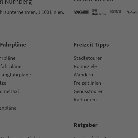
um Nürn­berg
ehrs­un­ter­neh­men. 1.100 Linien.
 Fahrpläne
Frei­zeit-Tipps
ahr­plä­ne
Städtetouren
fahr­plä­ne
Bonusziele
ang­fahr­plä­ne
Wandern
etze
Frei­zeit­li­ni­en
m­mel­taxi
Genusstouren
Radtouren
nen­plä­ne
e
Rat­ge­ber