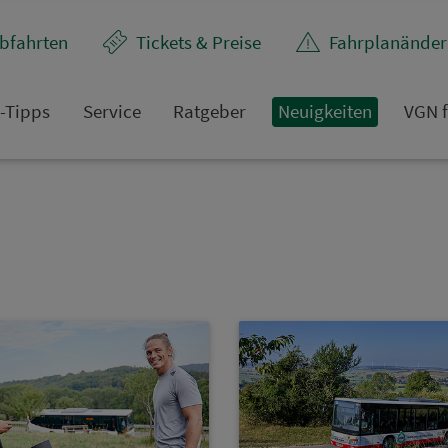
bfahrten
Tickets & Preise
Fahr­plan­ände
t-Tipps
Service
Rat­ge­ber
Neuigkeiten
VGN f