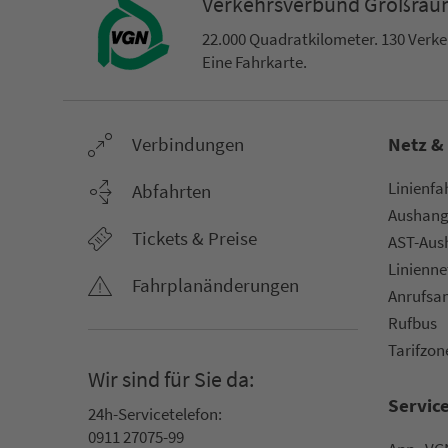
Ver­kehrs­ver­bund Groß­ra
22.000 Qua­drat­ki­lo­me­ter. 130 Ver­k
Eine Fahr­kar­te.
Ver­bin­dungen
Netz &
Li­ni­en­f
Abfahrten
Aus­hang­
Tickets & Preise
AST-Aus­h
Li­ni­en­n
Fahr­plan­ände­rungen
An­ruf­sa
Rufbus
Ta­rif­zo­
Wir sind für Sie da:
Servic
24h-Ser­vice­te­le­fon:
0911 27075-99