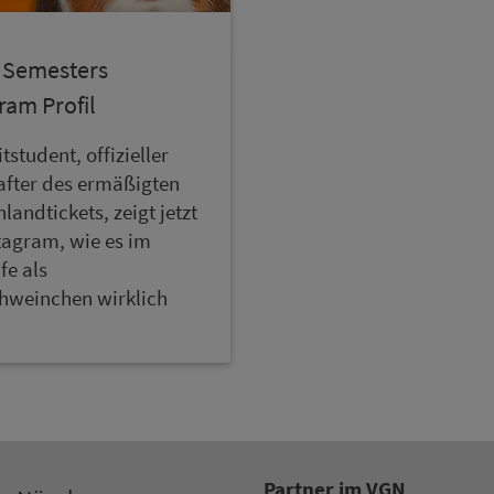
Se­mes­ters
ram Profil
tstudent, offizieller
after des ermäßigten
landtickets, zeigt jetzt
tagram, wie es im
ife als
hweinchen wirklich
.
Partner im VGN