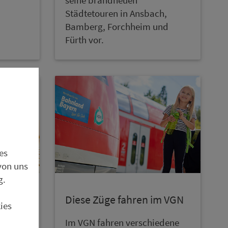
Städtetouren in Ans­bach,
Bam­berg, Forch­heim und
Fürth vor.
es
von uns
g.
Diese Züge fahren im VGN
ies
Im VGN fahren ver­schie­dene