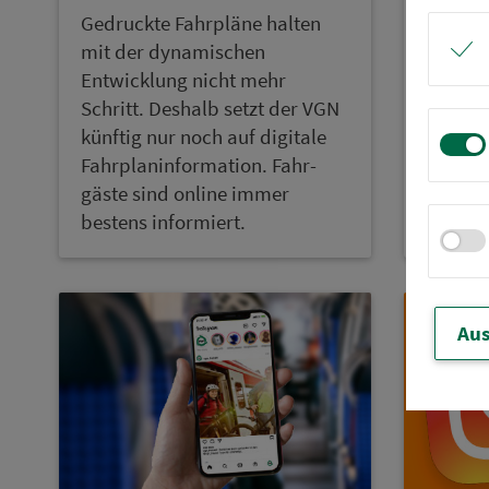
Ge­druckte Fahrpläne halten
Das Sc
mit der dynamischen
dein tr
Entwicklung nicht mehr
digita
Schritt. Deshalb setzt der VGN
bund­p
künftig nur noch auf digitale
Aus­zu­b
Fahrplanin­for­ma­ti­on. Fahr­
gäste sind online immer
bestens informiert.
Aus