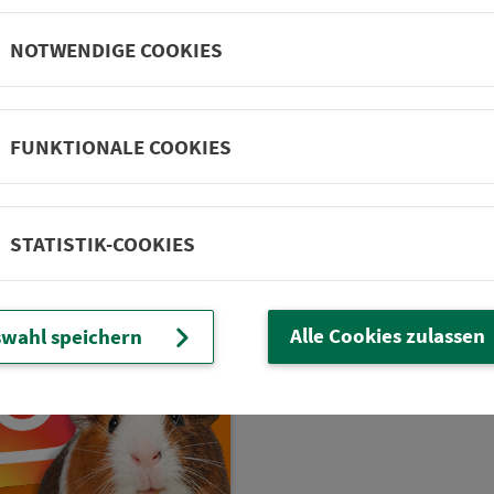
hulportal VGNsmaxi ist
Der VGN folgt den Emp­f
NOTWENDIGE COOKIES
euer Begleiter auf dem
lungen des VDV zum
len Weg zu deinem Ver­
Brandschutz und schlie
ass bzw. Schüler- und
Tretroller in Bussen, Tr
il­den­denticket.
und U-Bahnen von der Be
FUNKTIONALE COOKIES
de­rung aus.
STATISTIK-COOKIES
Alle Cookies zulassen
wahl speichern