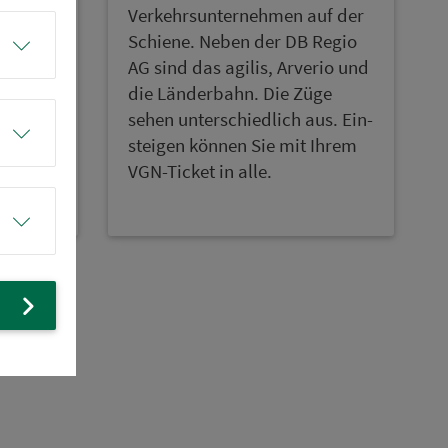
Ver­kehrs­un­ter­neh­men auf der
eh­
Schiene. Neben der DB Regio
AG sind das agilis, Arverio und
ßt E-
die Länderbahn. Die Züge
ams
sehen un­ter­schied­lich aus. Ein­
­för­
stei­gen können Sie mit Ihrem
VGN-Ticket in alle.