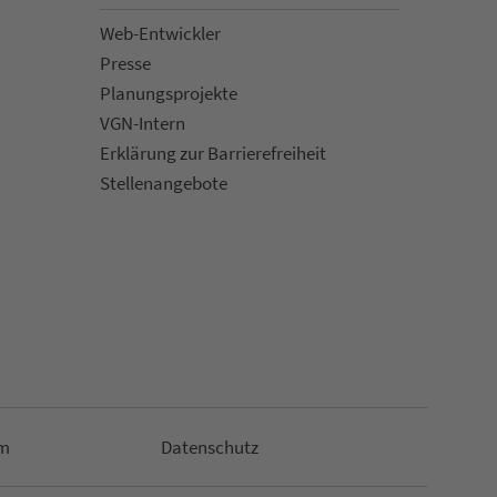
Web-Entwickler
Presse
Pla­nungs­pro­jekte
VGN-Intern
Erklärung zur Bar­ri­e­re­frei­heit
Stellenan­ge­bote
m
Da­ten­schutz