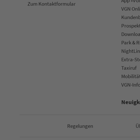
App »VGN
Zum Kon­taktformular
VGN On­l
Kun­den­b
Prospek
Downlo
Park & R
NightLin
Extra-S
Taxiruf
Mo­bi­li­tä
VGN-Inf
Neuigk
Re­ge­lungen
Ü